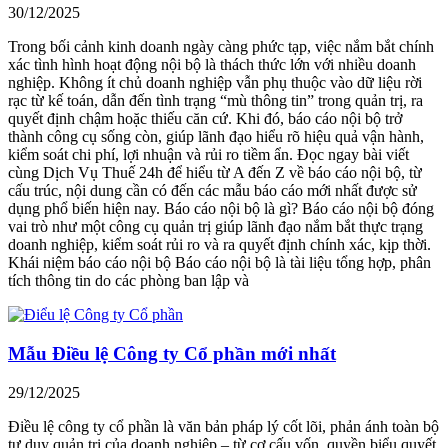
30/12/2025
Trong bối cảnh kinh doanh ngày càng phức tạp, việc nắm bắt chính
xác tình hình hoạt động nội bộ là thách thức lớn với nhiều doanh
nghiệp. Không ít chủ doanh nghiệp vẫn phụ thuộc vào dữ liệu rời
rạc từ kế toán, dẫn đến tình trạng “mù thông tin” trong quản trị, ra
quyết định chậm hoặc thiếu căn cứ. Khi đó, báo cáo nội bộ trở
thành công cụ sống còn, giúp lãnh đạo hiểu rõ hiệu quả vận hành,
kiểm soát chi phí, lợi nhuận và rủi ro tiềm ẩn. Đọc ngay bài viết
cùng Dịch Vụ Thuế 24h để hiểu từ A đến Z về báo cáo nội bộ, từ
cấu trúc, nội dung cần có đến các mẫu báo cáo mới nhất được sử
dụng phổ biến hiện nay. Báo cáo nội bộ là gì? Báo cáo nội bộ đóng
vai trò như một công cụ quản trị giúp lãnh đạo nắm bắt thực trạng
doanh nghiệp, kiểm soát rủi ro và ra quyết định chính xác, kịp thời.
Khái niệm báo cáo nội bộ Báo cáo nội bộ là tài liệu tổng hợp, phân
tích thông tin do các phòng ban lập và
Mẫu Điều lệ Công ty Cổ phần mới nhất
29/12/2025
Điều lệ công ty cổ phần là văn bản pháp lý cốt lõi, phản ánh toàn bộ
tư duy quản trị của doanh nghiệp – từ cơ cấu vốn, quyền biểu quyết