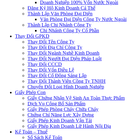
Doanh Nghiệp 100% Vốn Nước Ngoài
Đăng Ký Hộ Kinh Doanh Cá Thể
Thành Lập Văn Phòng Đại Diện
Văn Phòng Đại Diện Công Ty Nước Ngoài
Thành Lập Chi Nhánh Công Ty
Chi Nhánh Công Ty Cổ Phần
Thay Đổi GPKD
Thay Đổi Tên Công Ty
Thay Đổi Địa Chỉ Công Ty
Thay Đổi Ngành Nghề Kinh Doanh
Thay Đổi Người Đại Diện Pháp Luật
Thay Đổi CCCD
Thay Đổi Vốn Điều Lệ
Thay Đổi Cổ Đông Sáng Lập
Thay Đổi Thành Viên Công Ty TNHH
Chuyển Đổi Loại Hình Doanh Nghiệp
Giấy Phép Con
Giấy Chứng Nhận Vệ Sinh An Toàn Thực Phẩm
Dịch Vụ Công Bố Sản Phẩm
Giấy Phép Phòng Cháy Chữa Cháy
Chứng Chỉ Năng Lực Xây Dựng
Giấy Phép Kinh Doanh Vận Tải
Giấy Phép Kinh Doanh Lữ Hành Nội Địa
Kế Toán – Thuế
Sổ Sách Kế Toán