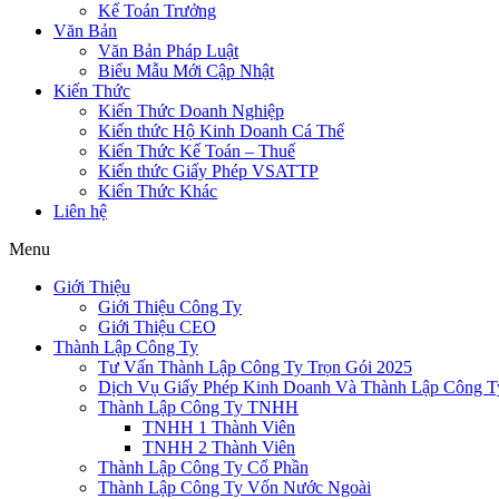
Kế Toán Trưởng
Văn Bản
Văn Bản Pháp Luật
Biểu Mẫu Mới Cập Nhật
Kiến Thức
Kiến Thức Doanh Nghiệp
Kiến thức Hộ Kinh Doanh Cá Thể
Kiến Thức Kế Toán – Thuế
Kiến thức Giấy Phép VSATTP
Kiến Thức Khác
Liên hệ
Menu
Giới Thiệu
Giới Thiệu Công Ty
Giới Thiệu CEO
Thành Lập Công Ty
Tư Vấn Thành Lập Công Ty Trọn Gói 2025
Dịch Vụ Giấy Phép Kinh Doanh Và Thành Lập Công T
Thành Lập Công Ty TNHH
TNHH 1 Thành Viên
TNHH 2 Thành Viên
Thành Lập Công Ty Cổ Phần
Thành Lập Công Ty Vốn Nước Ngoài