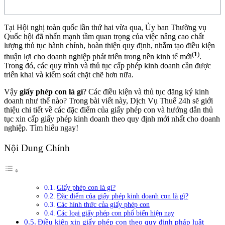
Tại Hội nghị toàn quốc lần thứ hai vừa qua, Ủy ban Thường vụ
Quốc hội đã nhấn mạnh tầm quan trọng của việc nâng cao chất
lượng thủ tục hành chính, hoàn thiện quy định, nhằm tạo điều kiện
(
1
)
thuận lợi cho doanh nghiệp phát triển trong nền kinh tế mới
.
Trong đó, các quy trình và thủ tục cấp phép kinh doanh cần được
triển khai và kiểm soát chặt chẽ hơn nữa.
Vậy
giấy phép con là gì
? Các điều kiện và thủ tục đăng ký kinh
doanh như thế nào? Trong bài viết này, Dịch Vụ Thuế 24h sẽ giới
thiệu chi tiết về các đặc điểm của giấy phép con và hướng dẫn thủ
tục xin cấp giấy phép kinh doanh theo quy định mới nhất cho doanh
nghiệp. Tìm hiểu ngay!
Nội Dung Chính
Giấy phép con là gì?
Đặc điểm của giấy phép kinh doanh con là gì?
Các hình thức của giấy phép con
Các loại giấy phép con phổ biến hiện nay
Điều kiện xin giấy phép con theo quy định pháp luật