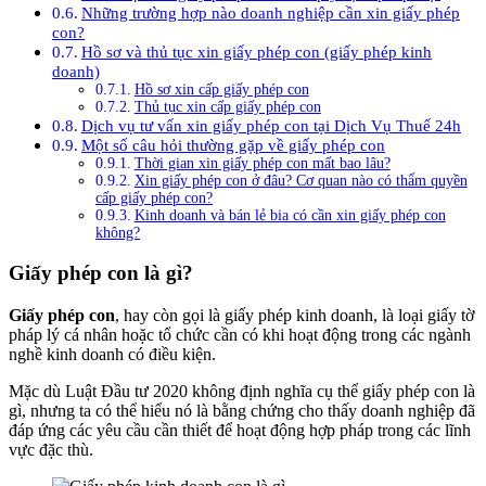
Những trường hợp nào doanh nghiệp cần xin giấy phép
con?
Hồ sơ và thủ tục xin giấy phép con (giấy phép kinh
doanh)
Hồ sơ xin cấp giấy phép con
Thủ tục xin cấp giấy phép con
Dịch vụ tư vấn xin giấy phép con tại Dịch Vụ Thuế 24h
Một số câu hỏi thường gặp về giấy phép con
Thời gian xin giấy phép con mất bao lâu?
Xin giấy phép con ở đâu? Cơ quan nào có thẩm quyền
cấp giấy phép con?
Kinh doanh và bán lẻ bia có cần xin giấy phép con
không?
Giấy phép con là gì?
Giấy phép con
, hay còn gọi là giấy phép kinh doanh, là loại giấy tờ
pháp lý cá nhân hoặc tổ chức cần có khi hoạt động trong các ngành
nghề kinh doanh có điều kiện.
Mặc dù Luật Đầu tư 2020 không định nghĩa cụ thể giấy phép con là
gì, nhưng ta có thể hiểu nó là bằng chứng cho thấy doanh nghiệp đã
đáp ứng các yêu cầu cần thiết để hoạt động hợp pháp trong các lĩnh
vực đặc thù.