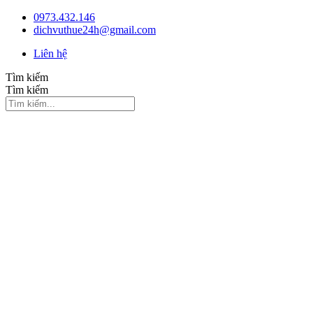
Chuyển
0973.432.146
đến
dichvuthue24h@gmail.com
nội
Liên hệ
dung
Tìm kiếm
Tìm kiếm