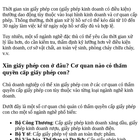
Thời gian xin giấy phép con (giấy phép kinh doanh có điều kiện)
thường dao động tùy thuộc vào loại hình kinh doanh và cơ quan cấp
phép. Thông thường, thời gian xử lý hồ sơ có thể kéo dài từ 10 đến
30 ngày làm việc kể từ ngày nộp hồ sơ đầy đủ và hợp lệ.
Tuy nhiên, một số ngành nghề đặc thù có thể yêu cầu thời gian xử
lý lâu hơn, do cần kiểm tra, thẩm định kỹ lưỡng hơn về điều kiện
kinh doanh, cơ sở vật chất, an toàn vệ sinh, phòng cháy chữa cháy,
v.v.
Xin giấy phép con ở đâu? Cơ quan nào có thẩm
quyền cấp giấy phép con?
Chủ doanh nghiệp có thể xin giấy phép con ở các cơ quan có thẩm
quyền cấp giấy phép con tùy thuộc vào từng loại ngành nghề kinh
doanh.
Dưới đây là một số cơ quan chủ quản có thẩm quyền cấp giấy phép
con cho một số ngành nghề phổ biến:
Bộ Công Thương
: Cấp giấy phép kinh doanh xăng dầu, giấy
phép kinh doanh rượu, giấy phép kinh doanh điện.
Bộ Y tế
: Cấp giấy phép vệ sinh an toàn thực phẩm.
Bộ Văn hóa, Thể thao và Du lịch
: Cấp giấy phép kinh