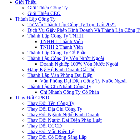
Giới Thiệu
Giới Thiệu Công Ty
Giới Thiệu CEO
Thành Lập Công Ty
Tư Vấn Thành Lập Công Ty Trọn Gói 2025
Dịch Vụ Giấy Phép Kinh Doanh Và Thành Lập Công T
Thành Lập Công Ty TNHH
TNHH 1 Thành Viên
TNHH 2 Thành Viên
Thành Lập Công Ty Cổ Phần
Thành Lập Công Ty Vốn Nước Ngoài
Doanh Nghiệp 100% Vốn Nước Ngoài
Đăng Ký Hộ Kinh Doanh Cá Thể
Thành Lập Văn Phòng Đại Diện
Văn Phòng Đại Diện Công Ty Nước Ngoài
Thành Lập Chi Nhánh Công Ty
Chi Nhánh Công Ty Cổ Phần
Thay Đổi GPKD
Thay Đổi Tên Công Ty
Thay Đổi Địa Chỉ Công Ty
Thay Đổi Ngành Nghề Kinh Doanh
Thay Đổi Người Đại Diện Pháp Luật
Thay Đổi CCCD
Thay Đổi Vốn Điều Lệ
Thay Đổi Cổ Đông Sáng Lập