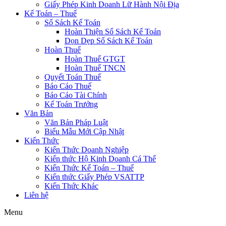
Giấy Phép Kinh Doanh Lữ Hành Nội Địa
Kế Toán – Thuế
Sổ Sách Kế Toán
Hoàn Thiện Sổ Sách Kế Toán
Dọn Dẹp Sổ Sách Kế Toán
Hoàn Thuế
Hoàn Thuế GTGT
Hoàn Thuế TNCN
Quyết Toán Thuế
Báo Cáo Thuế
Báo Cáo Tài Chính
Kế Toán Trưởng
Văn Bản
Văn Bản Pháp Luật
Biểu Mẫu Mới Cập Nhật
Kiến Thức
Kiến Thức Doanh Nghiệp
Kiến thức Hộ Kinh Doanh Cá Thể
Kiến Thức Kế Toán – Thuế
Kiến thức Giấy Phép VSATTP
Kiến Thức Khác
Liên hệ
Menu