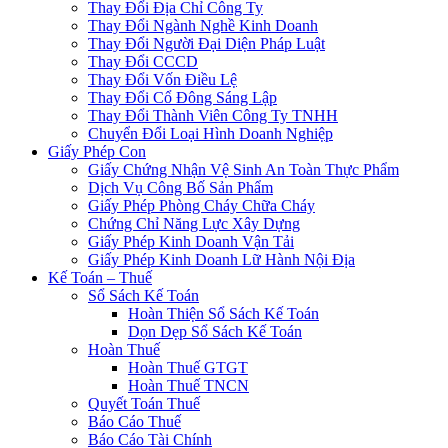
Thay Đổi Địa Chỉ Công Ty
Thay Đổi Ngành Nghề Kinh Doanh
Thay Đổi Người Đại Diện Pháp Luật
Thay Đổi CCCD
Thay Đổi Vốn Điều Lệ
Thay Đổi Cổ Đông Sáng Lập
Thay Đổi Thành Viên Công Ty TNHH
Chuyển Đổi Loại Hình Doanh Nghiệp
Giấy Phép Con
Giấy Chứng Nhận Vệ Sinh An Toàn Thực Phẩm
Dịch Vụ Công Bố Sản Phẩm
Giấy Phép Phòng Cháy Chữa Cháy
Chứng Chỉ Năng Lực Xây Dựng
Giấy Phép Kinh Doanh Vận Tải
Giấy Phép Kinh Doanh Lữ Hành Nội Địa
Kế Toán – Thuế
Sổ Sách Kế Toán
Hoàn Thiện Sổ Sách Kế Toán
Dọn Dẹp Sổ Sách Kế Toán
Hoàn Thuế
Hoàn Thuế GTGT
Hoàn Thuế TNCN
Quyết Toán Thuế
Báo Cáo Thuế
Báo Cáo Tài Chính