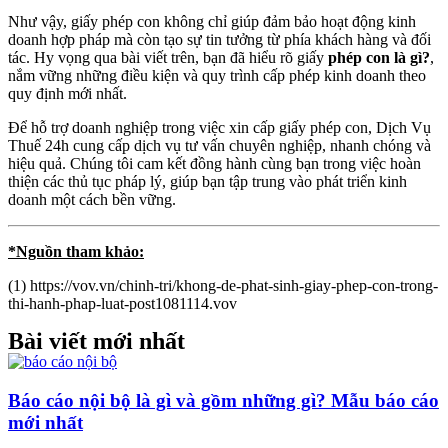
Như vậy, giấy phép con không chỉ giúp đảm bảo hoạt động kinh
doanh hợp pháp mà còn tạo sự tin tưởng từ phía khách hàng và đối
tác. Hy vọng qua bài viết trên, bạn đã hiểu rõ giấy
phép con là gì?
,
nắm vững những điều kiện và quy trình cấp phép kinh doanh theo
quy định mới nhất.
Để hỗ trợ doanh nghiệp trong việc xin cấp giấy phép con, Dịch Vụ
Thuế 24h cung cấp dịch vụ tư vấn chuyên nghiệp, nhanh chóng và
hiệu quả. Chúng tôi cam kết đồng hành cùng bạn trong việc hoàn
thiện các thủ tục pháp lý, giúp bạn tập trung vào phát triển kinh
doanh một cách bền vững.
*Nguồn tham khảo:
(1) https://vov.vn/chinh-tri/khong-de-phat-sinh-giay-phep-con-trong-
thi-hanh-phap-luat-post1081114.vov
Bài viết mới nhất
Báo cáo nội bộ là gì và gồm những gì? Mẫu báo cáo
mới nhất