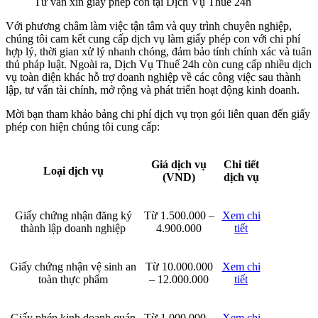
Tư vấn xin giấy phép con tại Dịch Vụ Thuế 24h
Với phương châm làm việc tận tâm và quy trình chuyên nghiệp,
chúng tôi cam kết cung cấp dịch vụ làm giấy phép con với chi phí
hợp lý, thời gian xử lý nhanh chóng, đảm bảo tính chính xác và tuân
thủ pháp luật. Ngoài ra, Dịch Vụ Thuế 24h còn cung cấp nhiều dịch
vụ toàn diện khác hỗ trợ doanh nghiệp về các công việc sau thành
lập, tư vấn tài chính, mở rộng và phát triển hoạt động kinh doanh.
Mời bạn tham khảo bảng chi phí dịch vụ trọn gói liên quan đến giấy
phép con hiện chúng tôi cung cấp:
Giá dịch vụ
Chi tiết
Loại dịch vụ
(VND)
dịch vụ
Giấy chứng nhận đăng ký
Từ 1.500.000 –
Xem chi
thành lập doanh nghiệp
4.900.000
tiết
Giấy chứng nhận vệ sinh an
Từ 10.000.000
Xem chi
toàn thực phẩm
– 12.000.000
tiết
Giấy phép kinh doanh quán
Từ 1.000.000 –
Xem chi