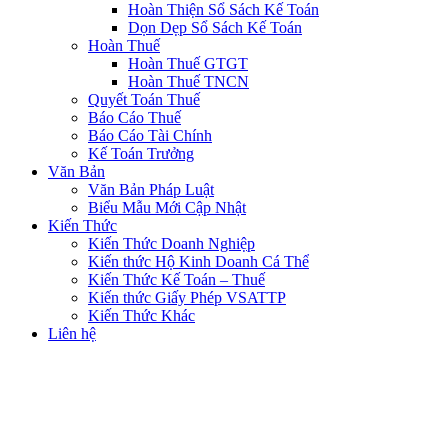
Hoàn Thiện Sổ Sách Kế Toán
Dọn Dẹp Sổ Sách Kế Toán
Hoàn Thuế
Hoàn Thuế GTGT
Hoàn Thuế TNCN
Quyết Toán Thuế
Báo Cáo Thuế
Báo Cáo Tài Chính
Kế Toán Trưởng
Văn Bản
Văn Bản Pháp Luật
Biểu Mẫu Mới Cập Nhật
Kiến Thức
Kiến Thức Doanh Nghiệp
Kiến thức Hộ Kinh Doanh Cá Thể
Kiến Thức Kế Toán – Thuế
Kiến thức Giấy Phép VSATTP
Kiến Thức Khác
Liên hệ