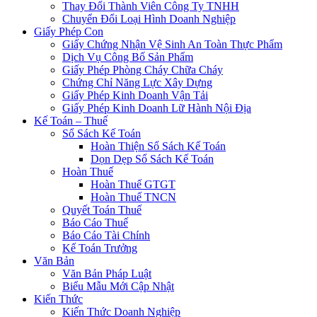
Thay Đổi Thành Viên Công Ty TNHH
Chuyển Đổi Loại Hình Doanh Nghiệp
Giấy Phép Con
Giấy Chứng Nhận Vệ Sinh An Toàn Thực Phẩm
Dịch Vụ Công Bố Sản Phẩm
Giấy Phép Phòng Cháy Chữa Cháy
Chứng Chỉ Năng Lực Xây Dựng
Giấy Phép Kinh Doanh Vận Tải
Giấy Phép Kinh Doanh Lữ Hành Nội Địa
Kế Toán – Thuế
Sổ Sách Kế Toán
Hoàn Thiện Sổ Sách Kế Toán
Dọn Dẹp Sổ Sách Kế Toán
Hoàn Thuế
Hoàn Thuế GTGT
Hoàn Thuế TNCN
Quyết Toán Thuế
Báo Cáo Thuế
Báo Cáo Tài Chính
Kế Toán Trưởng
Văn Bản
Văn Bản Pháp Luật
Biểu Mẫu Mới Cập Nhật
Kiến Thức
Kiến Thức Doanh Nghiệp