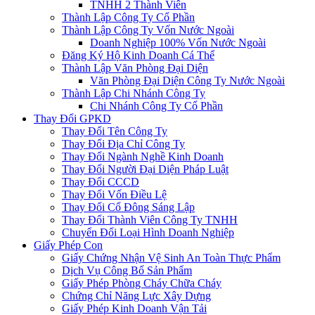
TNHH 2 Thành Viên
Thành Lập Công Ty Cổ Phần
Thành Lập Công Ty Vốn Nước Ngoài
Doanh Nghiệp 100% Vốn Nước Ngoài
Đăng Ký Hộ Kinh Doanh Cá Thể
Thành Lập Văn Phòng Đại Diện
Văn Phòng Đại Diện Công Ty Nước Ngoài
Thành Lập Chi Nhánh Công Ty
Chi Nhánh Công Ty Cổ Phần
Thay Đổi GPKD
Thay Đổi Tên Công Ty
Thay Đổi Địa Chỉ Công Ty
Thay Đổi Ngành Nghề Kinh Doanh
Thay Đổi Người Đại Diện Pháp Luật
Thay Đổi CCCD
Thay Đổi Vốn Điều Lệ
Thay Đổi Cổ Đông Sáng Lập
Thay Đổi Thành Viên Công Ty TNHH
Chuyển Đổi Loại Hình Doanh Nghiệp
Giấy Phép Con
Giấy Chứng Nhận Vệ Sinh An Toàn Thực Phẩm
Dịch Vụ Công Bố Sản Phẩm
Giấy Phép Phòng Cháy Chữa Cháy
Chứng Chỉ Năng Lực Xây Dựng
Giấy Phép Kinh Doanh Vận Tải