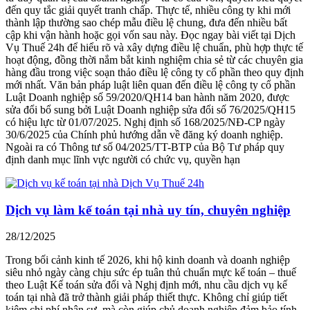
đến quy tắc giải quyết tranh chấp. Thực tế, nhiều công ty khi mới
thành lập thường sao chép mẫu điều lệ chung, đưa đến nhiều bất
cập khi vận hành hoặc gọi vốn sau này. Đọc ngay bài viết tại Dịch
Vụ Thuế 24h để hiểu rõ và xây dựng điều lệ chuẩn, phù hợp thực tế
hoạt động, đồng thời nắm bắt kinh nghiệm chia sẻ từ các chuyên gia
hàng đầu trong việc soạn thảo điều lệ công ty cổ phần theo quy định
mới nhất. Văn bản pháp luật liên quan đến điều lệ công ty cổ phần
Luật Doanh nghiệp số 59/2020/QH14 ban hành năm 2020, được
sửa đổi bổ sung bởi Luật Doanh nghiệp sửa đổi số 76/2025/QH15
có hiệu lực từ 01/07/2025. Nghị định số 168/2025/NĐ-CP ngày
30/6/2025 của Chính phủ hướng dẫn về đăng ký doanh nghiệp.
Ngoài ra có Thông tư số 04/2025/TT-BTP của Bộ Tư pháp quy
định danh mục lĩnh vực người có chức vụ, quyền hạn
Dịch vụ làm kế toán tại nhà uy tín, chuyên nghiệp
28/12/2025
Trong bối cảnh kinh tế 2026, khi hộ kinh doanh và doanh nghiệp
siêu nhỏ ngày càng chịu sức ép tuân thủ chuẩn mực kế toán – thuế
theo Luật Kế toán sửa đổi và Nghị định mới, nhu cầu dịch vụ kế
toán tại nhà đã trở thành giải pháp thiết thực. Không chỉ giúp tiết
kiệm chi phí nhân sự, mà còn giúp chủ doanh nghiệp đảm bảo tính