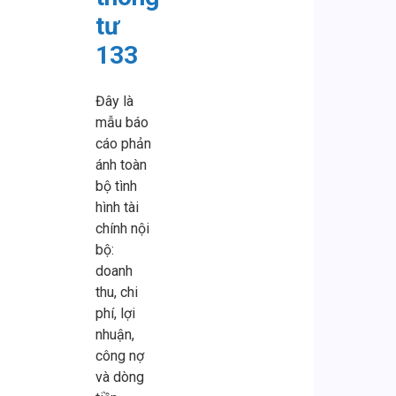
tư
133
Đây là
mẫu báo
cáo phản
ánh toàn
bộ tình
hình tài
chính nội
bộ:
doanh
thu, chi
phí, lợi
nhuận,
công nợ
và dòng