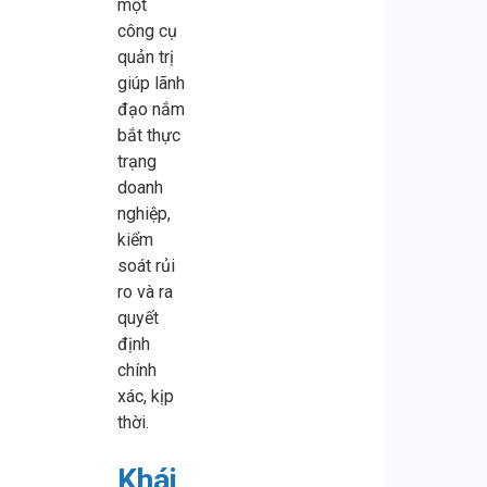
một
công cụ
quản trị
giúp lãnh
đạo nắm
bắt thực
trạng
doanh
nghiệp,
kiểm
soát rủi
ro và ra
quyết
định
chính
xác, kịp
thời.
Khái