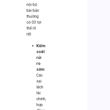
nội bộ
bài bản
thường
có 03 lợi
thế rõ
rệt:
Kiểm
soát
rủi
ro
sớm:
Các
sai
lệch
tài
chính,
hợp