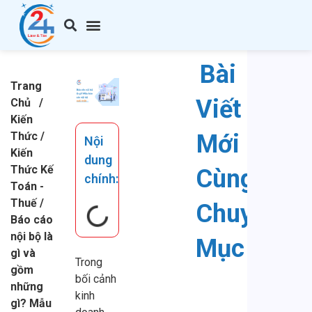
Bài
Trang
Viết
Chủ
/
Kiến
Thức
/
Mới
Nội
Kiến
dung
Thức Kế
Cùng
chính:
Toán -
Thuế
/
Chuyên
Báo cáo
nội bộ là
Mục
gì và
Trong
gồm
bối cảnh
những
kinh
gì? Mẫu