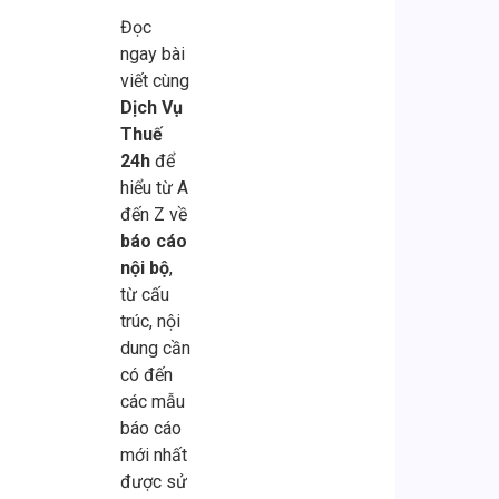
tại
lâu.
thuế,
bộ
cơ
Đọc
nhà
Nguyên
sai
sổ
quan
ngay bài
đã
nhân
lệch
sách
thuế
viết cùng
trở
thường
báo
thiếu
kiểm
Dịch Vụ
thành
đến
cáo
chuẩn
tra
Thuế
giải
từ
hay
hóa
và
24h
để
pháp
việc
trách
có
yêu
hiểu từ A
thiết
không
nhiệm
thể
cầu
đến Z về
thực.
thực
pháp
khiến
người
báo cáo
Không
hiện
lý.
doanh
bán
nội bộ
,
chỉ
tra
Viết
nghiệp
nộp
từ cấu
[…]
cứu
[…]
[…]
[…]
trúc, nội
nợ
dung cần
[…]
có đến
các mẫu
báo cáo
mới nhất
được sử