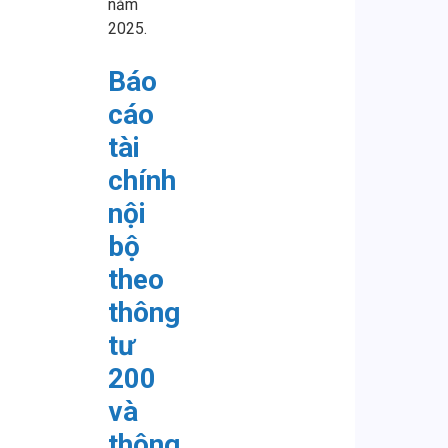
năm
2025.
Báo
cáo
tài
chính
nội
bộ
theo
thông
tư
200
và
thông