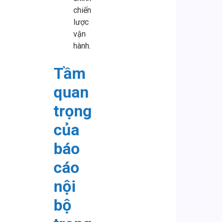
chiến
lược
vận
hành.
Tầm
quan
trọng
của
báo
cáo
nội
bộ