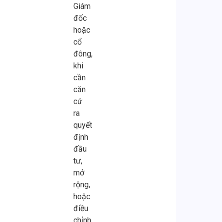
Giám
đốc
hoặc
cổ
đông,
khi
cần
căn
cứ
ra
quyết
định
đầu
tư,
mở
rộng,
hoặc
điều
chỉnh