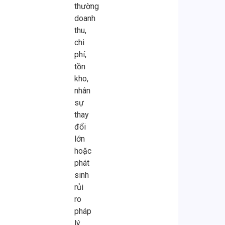
thường
doanh
thu,
chi
phí,
tồn
kho,
nhân
sự
thay
đổi
lớn
hoặc
phát
sinh
rủi
ro
pháp
lý,