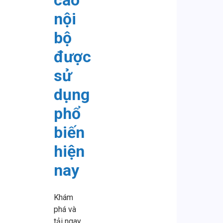
nội
bộ
được
sử
dụng
phổ
biến
hiện
nay
Khám
phá và
tải ngay