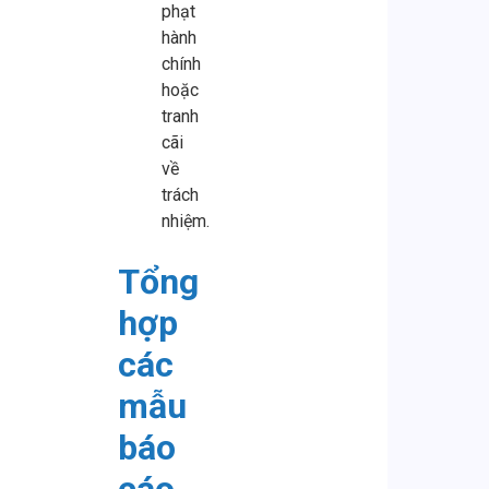
phạt
hành
chính
hoặc
tranh
cãi
về
trách
nhiệm.
Tổng
hợp
các
mẫu
báo
cáo