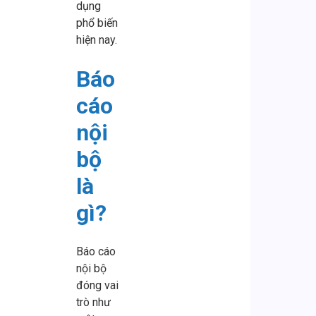
dụng
phổ biến
hiện nay.
Báo
cáo
nội
bộ
là
gì?
Báo cáo
nội bộ
đóng vai
trò như