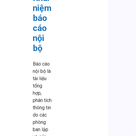
niệm
báo
cáo
nội
bộ
Báo cáo
nội bộ là
tài liệu
tổng
hợp,
phân tích
thông tin
do các
phòng
ban lập