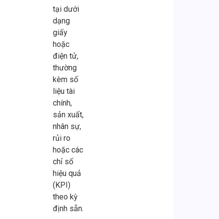
tại dưới
dạng
giấy
hoặc
điện tử,
thường
kèm số
liệu tài
chính,
sản xuất,
nhân sự,
rủi ro
hoặc các
chỉ số
hiệu quả
(KPI)
theo kỳ
định sẵn.