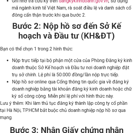
Ghi nhớ tra cứu kỹ trên
dangkykinhdoanh.gov.vn
, sử dụng
mã ngành kinh tế Việt Nam, rà soát điều lệ và danh sách cổ
đông cẩn thận trước khi qua bước 2.
Bước 2: Nộp hồ sơ đến Sở Kế
hoạch và Đầu tư (KH&ĐT)
Bạn có thể chọn 1 trong 2 hình thức:
Nộp trực tiếp tại bộ phận một cửa của Phòng Đăng ký kinh
doanh thuộc Sở Kế hoạch và Đầu tư nơi doanh nghiệp đặt
trụ sở chính. Lệ phí là 50.000 đồng/lần nộp trực tiếp.
Nộp hồ sơ online qua Cổng thông tin quốc gia về đăng ký
doanh nghiệp bằng tài khoản đăng ký kinh doanh hoặc chữ
ký số công cộng. Miễn phí lệ phí với hình thức này.
Lưu ý thêm: Khi làm thủ tục đăng ký thành lập công ty cổ phần
tại Hà Nội, TP.HCM bắt buộc chủ doanh nghiệp nộp hồ sơ qua
mạng.
Bước 3: Nhận Giấy chứng nhận