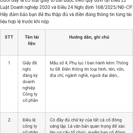
Dưới đây là 05 loại giấy tờ bắt buộc theo quy định tại Điều 22
Luật Doanh nghiệp 2020 và Điều 24 Nghị định 168/2025/NĐ-CP.
Hãy đảm bảo bạn đã thu thập đủ và điền đúng thông tin từng tài
liệu hợp lệ trước khi nộp.
STT
Tên tài
Hướng dẫn, ghi chú
liệu
1
Giấy đề
Mẫu số 4, Phụ lục I ban hành kèm Thông
nghị
tư 68. Điền thông tin loại hình, tên, vốn,
đăng ký
địa chỉ, ngành nghề, người đại diện,…
doanh
nghiệp
Công ty
cổ phần
2
Điều lệ
Có đầy đủ chữ ký của tất cả cổ đông
công ty
sáng lập. Là văn bản quan trọng để xác
cổ phần
lập cơ cấu tổ chức, quyền hạn cổ đông,