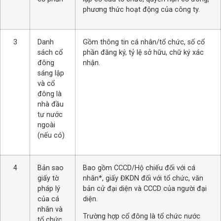
phương thức hoạt động của công ty.
3
Danh
Gồm thông tin cá nhân/tổ chức, số cổ
sách cổ
phần đăng ký, tỷ lệ sở hữu, chữ ký xác
đông
nhận.
sáng lập
và cổ
đông là
nhà đầu
tư nước
ngoài
(nếu có)
4
Bản sao
Bao gồm CCCD/Hộ chiếu đối với cá
giấy tờ
nhân*, giấy ĐKDN đối với tổ chức, văn
pháp lý
bản cử đại diện và CCCD của người đại
của cá
diện.
nhân và
Trường hợp cổ đông là tổ chức nước
tổ chức