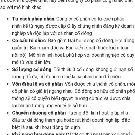
Trước khi ra quyết định, hãy xem công ty cổ phần có gì khác biệt
so với mô hình khác.
Tư cách pháp nhân
: Công ty cổ phần có tư cách pháp
nhân kể từ ngày được cấp Giấy chứng nhận đăng ký doanh
nghiệp và độc lập với cá nhân cổ đông.
Cơ cấu tổ chức
: Bao gồm Đại hội đồng cổ đông, Hội đồng
quản trị, Ban giám đốc và Ban kiểm soát (hoặc kiểm toán
nội bộ). Mô hình linh hoạt, phù hợp với doanh nghiệp có quy
mô từ vừa đến lớn.
Số lượng cổ đông
: Tối thiểu 3 cổ đông, không giới hạn số
lượng tối đa, cổ đông có thể là cá nhân hoặc tổ chức.
Vốn điều lệ và cổ phần
: Vốn được chia thành cổ phần, mỗi
cổ phần có giá trị ngang nhau. Cổ đông sở hữu cổ phần phổ
thông sẽ có quyền biểu quyết, hưởng cổ tức và được chia
lợi nhuận tương ứng với tỷ lệ sở hữu.
Chuyển nhượng cổ phần
: Tương đối linh hoạt, giúp nhà
đầu tư dễ dàng tham gia hoặc rút khỏi doanh nghiệp, đặc
biệt là sau khi hoạt động ổn định.
Khả năng huy động vốn
: CTCP có thể phát hành cổ phiếu