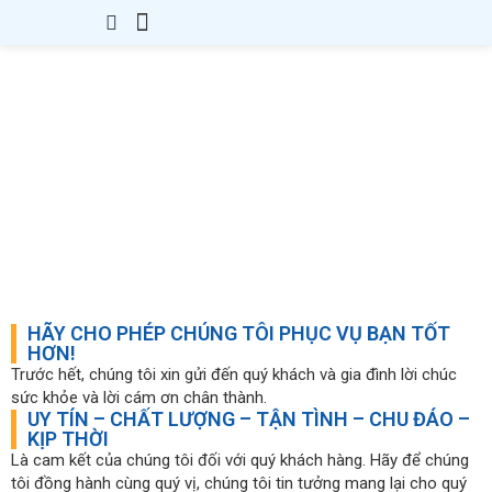
Giới Thiệu
Thành Lập Công Ty
Thay Đổi GPKD
Giấy Phép Con
Kế Toán – Thuế
Văn Bản
Kiến Thức
Liên hệ
THÔNG TIN LIÊN HỆ DỊCH
VỤ THUẾ 24H
HÃY CHO PHÉP CHÚNG TÔI PHỤC VỤ BẠN TỐT
HƠN!
Trước hết, chúng tôi xin gửi đến quý khách và gia đình lời chúc
sức khỏe và lời cám ơn chân thành.
UY TÍN – CHẤT LƯỢNG – TẬN TÌNH – CHU ĐÁO –
KỊP THỜI
Là cam kết của chúng tôi đối với quý khách hàng. Hãy để chúng
tôi đồng hành cùng quý vị, chúng tôi tin tưởng mang lại cho quý