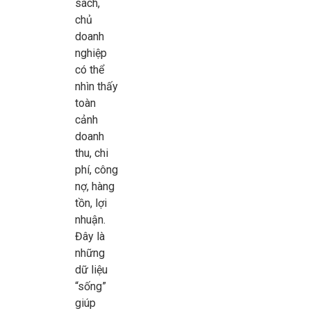
sách,
chủ
doanh
nghiệp
có thể
nhìn thấy
toàn
cảnh
doanh
thu, chi
phí, công
nợ, hàng
tồn, lợi
nhuận.
Đây là
những
dữ liệu
“sống”
giúp