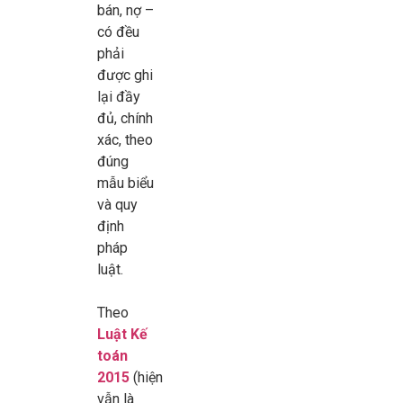
bán, nợ –
có đều
phải
được ghi
lại đầy
đủ, chính
xác, theo
đúng
mẫu biểu
và quy
định
pháp
luật.
Theo
Luật Kế
toán
2015
(hiện
vẫn là