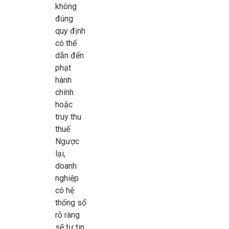
không
đúng
quy định
có thể
dẫn đến
phạt
hành
chính
hoặc
truy thu
thuế.
Ngược
lại,
doanh
nghiệp
có hệ
thống sổ
rõ ràng
sẽ tự tin