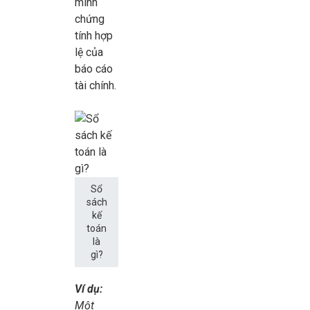
minh
chứng
tính hợp
lệ của
báo cáo
tài chính.
Sổ
sách
kế
toán
là
gì?
Ví dụ:
Một