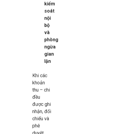
kiểm
soát
nội
bộ
và
phòng
ngừa
gian
lận
Khi các
khoản
thu – chi
đều
được ghi
nhận, đối
chiếu và
phê
duyệt