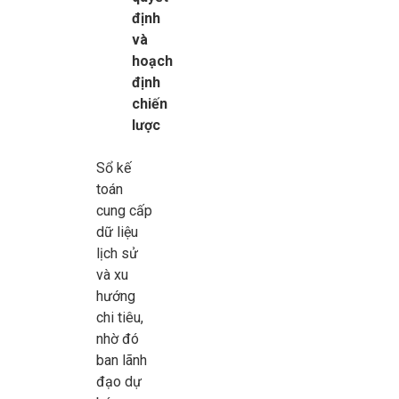
định
và
hoạch
định
chiến
lược
Sổ kế
toán
cung cấp
dữ liệu
lịch sử
và xu
hướng
chi tiêu,
nhờ đó
ban lãnh
đạo dự