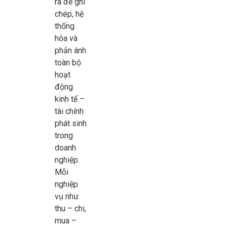
ra để ghi
chép, hệ
thống
hóa và
phản ánh
toàn bộ
hoạt
động
kinh tế –
tài chính
phát sinh
trong
doanh
nghiệp.
Mỗi
nghiệp
vụ như
thu – chi,
mua –