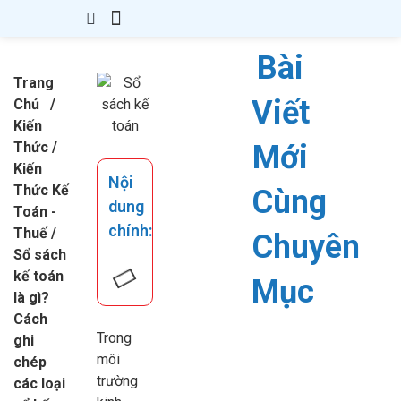
Giới Thiệu
Thành Lập Công Ty
Thay Đổi GPKD
Giấy Phép Con
Kế Toán – Thuế
Văn Bản
Kiến Thức
Liên hệ
Bài
Trang
Viết
Chủ
/
Kiến
Thức
/
Mới
Kiến
Nội
Thức Kế
Cùng
dung
Toán -
chính:
Thuế
/
Chuyên
Sổ sách
kế toán
Mục
là gì?
Cách
Trong
ghi
môi
chép
trường
các loại
Kiến