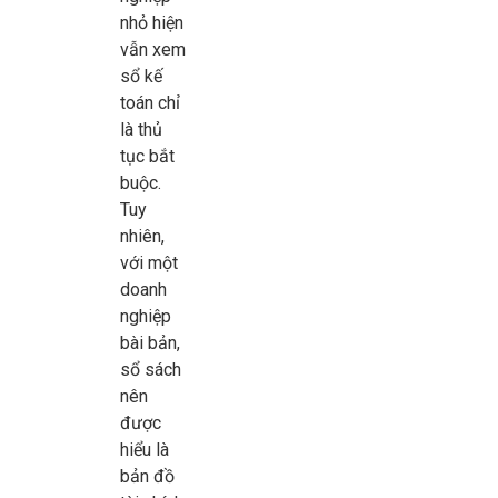
nhỏ hiện
vẫn xem
sổ kế
toán chỉ
là thủ
tục bắt
buộc.
Tuy
nhiên,
với một
doanh
nghiệp
bài bản,
sổ sách
nên
được
hiểu là
bản đồ