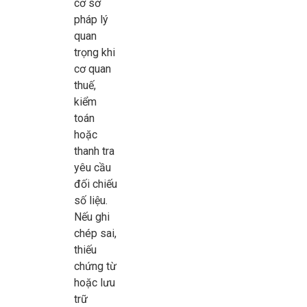
cơ sở
pháp lý
quan
trọng khi
cơ quan
thuế,
kiểm
toán
hoặc
thanh tra
yêu cầu
đối chiếu
số liệu.
Nếu ghi
chép sai,
thiếu
chứng từ
hoặc lưu
trữ