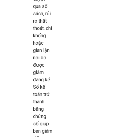
qua sổ
sách, rủi
ro thất
thoát, chi
khống
hoặc
gian lận
nội bộ
được
giảm
đáng kể.
Sổ kế
toán trở
thành
bằng
chứng
số giúp
ban giám