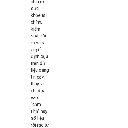
nhìn rõ
sức
khỏe tài
chính,
kiểm
soát rủi
ro và ra
quyết
định dựa
trên dữ
liệu đáng
tin cậy,
thay vì
chỉ dựa
vào
“cảm
tính” hay
số liệu
rời rạc từ