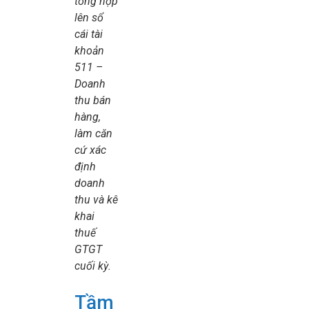
tổng hợp
lên sổ
cái tài
khoản
511 –
Doanh
thu bán
hàng,
làm căn
cứ xác
định
doanh
thu và kê
khai
thuế
GTGT
cuối kỳ.
Tầm