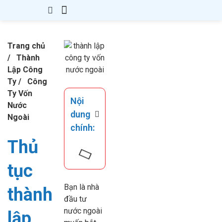
Trang chủ
/
Thành
Lập Công
Ty
/
Công
Ty Vốn
Nội
Nước
dung
Ngoài
chính:
Thủ
tục
Bạn là nhà
thành
đầu tư
nước ngoài
lập