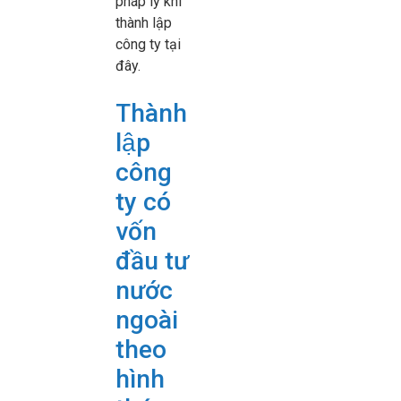
pháp lý khi
thành lập
công ty tại
đây.
Thành
lập
công
ty có
vốn
đầu tư
nước
ngoài
theo
hình