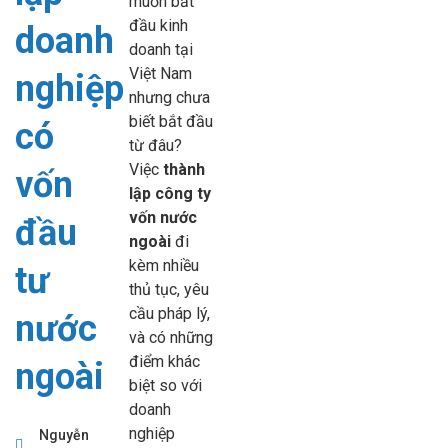
muốn bắt
đầu kinh
doanh
doanh tại
Việt Nam
nghiệp
nhưng chưa
biết bắt đầu
có
từ đâu?
Việc
thành
vốn
lập công ty
vốn nước
đầu
ngoài
đi
kèm nhiều
tư
thủ tục, yêu
cầu pháp lý,
nước
và có những
điểm khác
ngoài
biệt so với
doanh
nghiệp
Nguyễn