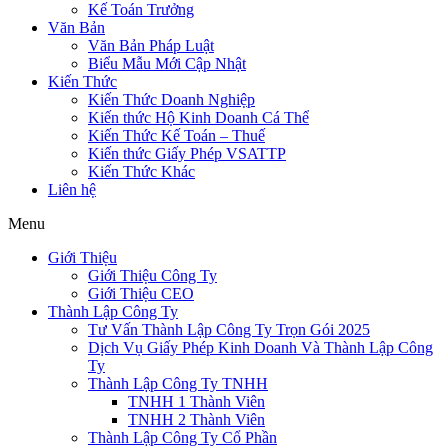
Kế Toán Trưởng
Văn Bản
Văn Bản Pháp Luật
Biểu Mẫu Mới Cập Nhật
Kiến Thức
Kiến Thức Doanh Nghiệp
Kiến thức Hộ Kinh Doanh Cá Thể
Kiến Thức Kế Toán – Thuế
Kiến thức Giấy Phép VSATTP
Kiến Thức Khác
Liên hệ
Menu
Giới Thiệu
Giới Thiệu Công Ty
Giới Thiệu CEO
Thành Lập Công Ty
Tư Vấn Thành Lập Công Ty Trọn Gói 2025
Dịch Vụ Giấy Phép Kinh Doanh Và Thành Lập Công
Ty
Thành Lập Công Ty TNHH
TNHH 1 Thành Viên
TNHH 2 Thành Viên
Thành Lập Công Ty Cổ Phần