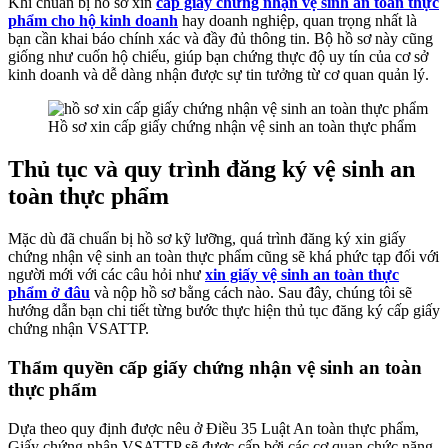
Khi chuẩn bị hồ sơ xin
cấp giấy chứng nhận vệ sinh an toàn thực
phẩm cho hộ kinh doanh
hay doanh nghiệp, quan trọng nhất là
bạn cần khai báo chính xác và đầy đủ thông tin. Bộ hồ sơ này cũng
giống như cuốn hộ chiếu, giúp bạn chứng thực độ uy tín của cơ sở
kinh doanh và dễ dàng nhận được sự tin tưởng từ cơ quan quản lý.
Hồ sơ xin cấp giấy chứng nhận vệ sinh an toàn thực phẩm
Thủ tục và quy trình đăng ký vệ sinh an
toàn thực phẩm
Mặc dù đã chuẩn bị hồ sơ kỹ lưỡng, quá trình đăng ký xin giấy
chứng nhận vệ sinh an toàn thực phẩm cũng sẽ khá phức tạp đối với
người mới với các câu hỏi như
xin giấy vệ sinh an toàn thực
phẩm ở đâu
và nộp hồ sơ bằng cách nào. Sau đây, chúng tôi sẽ
hướng dẫn bạn chi tiết từng bước thực hiện thủ tục đăng ký cấp giấy
chứng nhận VSATTP.
Thẩm quyền cấp giấy chứng nhận vệ sinh an toàn
thực phẩm
Dựa theo quy định được nêu ở Điều 35 Luật An toàn thực phẩm,
Giấy chứng nhận VSATTP sẽ được cấp bởi các cơ quan chức năng