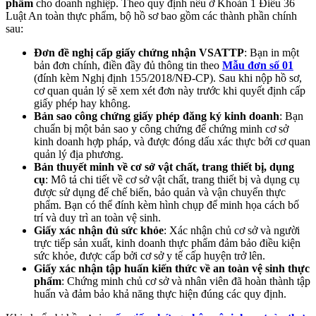
phẩm
cho doanh nghiệp. Theo quy định nêu ở Khoản 1 Điều 36
Luật An toàn thực phẩm, bộ hồ sơ bao gồm các thành phần chính
sau:
Đơn đề nghị cấp giấy chứng nhận VSATTP
: Bạn in một
bản đơn chính, điền đầy đủ thông tin theo
Mẫu đơn số 01
(đính kèm Nghị định 155/2018/NĐ-CP). Sau khi nộp hồ sơ,
cơ quan quản lý sẽ xem xét đơn này trước khi quyết định cấp
giấy phép hay không.
Bản sao công chứng giấy phép đăng ký kinh doanh
: Bạn
chuẩn bị một bản sao y công chứng để chứng minh cơ sở
kinh doanh hợp pháp, và được đóng dấu xác thực bởi cơ quan
quản lý địa phương.
Bản thuyết minh về cơ sở vật chất, trang thiết bị, dụng
cụ
: Mô tả chi tiết về cơ sở vật chất, trang thiết bị và dụng cụ
được sử dụng để chế biến, bảo quản và vận chuyển thực
phẩm. Bạn có thể đính kèm hình chụp để minh họa cách bố
trí và duy trì an toàn vệ sinh.
Giấy xác nhận đủ sức khỏe
: Xác nhận chủ cơ sở và người
trực tiếp sản xuất, kinh doanh thực phẩm đảm bảo điều kiện
sức khỏe, được cấp bởi cơ sở y tế cấp huyện trở lên.
Giấy xác nhận tập huấn kiến thức về an toàn vệ sinh thực
phẩm
: Chứng minh chủ cơ sở và nhân viên đã hoàn thành tập
huấn và đảm bảo khả năng thực hiện đúng các quy định.