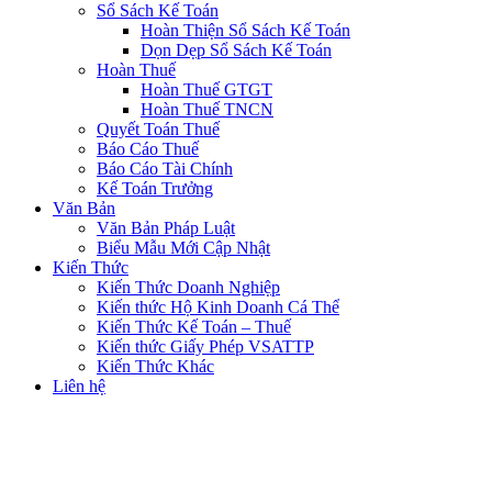
Sổ Sách Kế Toán
Hoàn Thiện Sổ Sách Kế Toán
Dọn Dẹp Sổ Sách Kế Toán
Hoàn Thuế
Hoàn Thuế GTGT
Hoàn Thuế TNCN
Quyết Toán Thuế
Báo Cáo Thuế
Báo Cáo Tài Chính
Kế Toán Trưởng
Văn Bản
Văn Bản Pháp Luật
Biểu Mẫu Mới Cập Nhật
Kiến Thức
Kiến Thức Doanh Nghiệp
Kiến thức Hộ Kinh Doanh Cá Thể
Kiến Thức Kế Toán – Thuế
Kiến thức Giấy Phép VSATTP
Kiến Thức Khác
Liên hệ