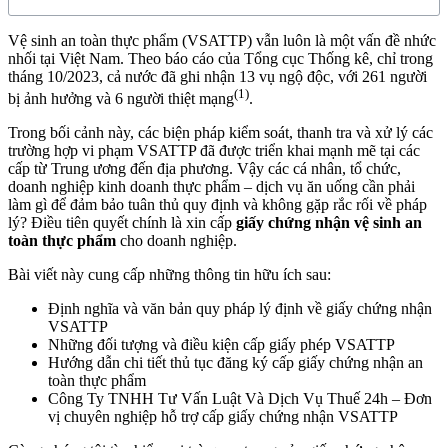
Vệ sinh an toàn thực phẩm (VSATTP) vẫn luôn là một vấn đề nhức
nhối tại Việt Nam. Theo báo cáo của Tổng cục Thống kê, chỉ trong
tháng 10/2023, cả nước đã ghi nhận 13 vụ ngộ độc, với 261 người
(1)
bị ảnh hưởng và 6 người thiệt mạng
.
Trong bối cảnh này, các biện pháp kiểm soát, thanh tra và xử lý các
trường hợp vi phạm VSATTP đã được triển khai mạnh mẽ tại các
cấp từ Trung ương đến địa phương. Vậy các cá nhân, tổ chức,
doanh nghiệp kinh doanh thực phẩm – dịch vụ ăn uống cần phải
làm gì để đảm bảo tuân thủ quy định và không gặp rắc rối về pháp
lý? Điều tiên quyết chính là xin cấp
giấy chứng nhận vệ sinh an
toàn thực phẩm
cho doanh nghiệp.
Bài viết này cung cấp những thông tin hữu ích sau:
Định nghĩa và văn bản quy pháp lý định về giấy chứng nhận
VSATTP
Những đối tượng và điều kiện cấp giấy phép VSATTP
Hướng dẫn chi tiết thủ tục đăng ký cấp giấy chứng nhận an
toàn thực phẩm
Công Ty TNHH Tư Vấn Luật Và Dịch Vụ Thuế 24h – Đơn
vị chuyên nghiệp hỗ trợ cấp giấy chứng nhận VSATTP