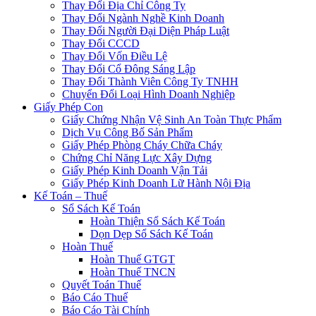
Thay Đổi Địa Chỉ Công Ty
Thay Đổi Ngành Nghề Kinh Doanh
Thay Đổi Người Đại Diện Pháp Luật
Thay Đổi CCCD
Thay Đổi Vốn Điều Lệ
Thay Đổi Cổ Đông Sáng Lập
Thay Đổi Thành Viên Công Ty TNHH
Chuyển Đổi Loại Hình Doanh Nghiệp
Giấy Phép Con
Giấy Chứng Nhận Vệ Sinh An Toàn Thực Phẩm
Dịch Vụ Công Bố Sản Phẩm
Giấy Phép Phòng Cháy Chữa Cháy
Chứng Chỉ Năng Lực Xây Dựng
Giấy Phép Kinh Doanh Vận Tải
Giấy Phép Kinh Doanh Lữ Hành Nội Địa
Kế Toán – Thuế
Sổ Sách Kế Toán
Hoàn Thiện Sổ Sách Kế Toán
Dọn Dẹp Sổ Sách Kế Toán
Hoàn Thuế
Hoàn Thuế GTGT
Hoàn Thuế TNCN
Quyết Toán Thuế
Báo Cáo Thuế
Báo Cáo Tài Chính