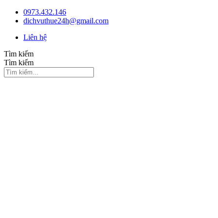
Chuyển
0973.432.146
đến
dichvuthue24h@gmail.com
nội
Liên hệ
dung
Tìm kiếm
Tìm kiếm