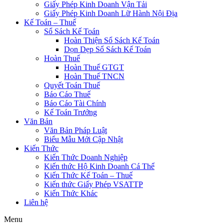
Giấy Phép Kinh Doanh Vận Tải
Giấy Phép Kinh Doanh Lữ Hành Nội Địa
Kế Toán – Thuế
Sổ Sách Kế Toán
Hoàn Thiện Sổ Sách Kế Toán
Dọn Dẹp Sổ Sách Kế Toán
Hoàn Thuế
Hoàn Thuế GTGT
Hoàn Thuế TNCN
Quyết Toán Thuế
Báo Cáo Thuế
Báo Cáo Tài Chính
Kế Toán Trưởng
Văn Bản
Văn Bản Pháp Luật
Biểu Mẫu Mới Cập Nhật
Kiến Thức
Kiến Thức Doanh Nghiệp
Kiến thức Hộ Kinh Doanh Cá Thể
Kiến Thức Kế Toán – Thuế
Kiến thức Giấy Phép VSATTP
Kiến Thức Khác
Liên hệ
Menu