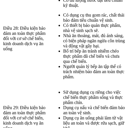
Có đủ lượng nước đạt tiêu chuẩn
kỹ thuật.
Có dụng cụ thu gom rác, chất thải
bảo đảm tiêu chuẩn vệ sinh.
Có thiết bị bảo quản thực phẩm,
Điều 28: Điều kiện bảo
nhà vệ sinh sạch sẽ.
đảm an toàn thực phẩm
Nhà ăn thoáng, mát, đủ ánh sáng,
đối với cơ sở chế biến,
có biện pháp ngăn ngừa côn trùng
kinh doanh dịch vụ ăn
và động vật gây hại.
uống
Bố trí bếp ăn tránh nhiễm chéo
thực phẩm đã chế biến và chưa
qua chế biến.
Người quản lý bếp ăn tập thể có
trách nhiệm bảo đảm an toàn thực
phẩm.
Sử dụng dụng cụ riêng cho việc
chế biến thực phẩm sống và thực
phẩm chín.
Điều 29: Điều kiện bảo
Dụng cụ nấu và chế biến đảm bảo
đảm an toàn thực phẩm
an toàn vệ sinh.
đối với cơ sở chế biến,
Dụng cụ ăn uống phải làm từ vật
kinh doanh dịch vụ ăn
liệu an toàn và được rửa sạch, giữ