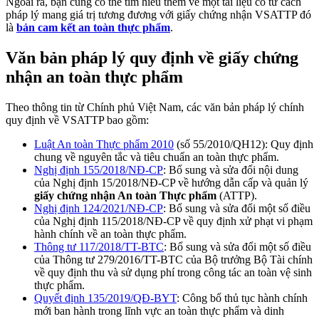
Ngoài ra, bạn cũng có thể tìm hiểu thêm về một tài liệu có tư cách
pháp lý mang giá trị tương đương với giấy chứng nhận VSATTP đó
là
bản cam kết an toàn thực phẩm
.
Văn bản pháp lý quy định về giấy chứng
nhận an toàn thực phẩm
Theo thông tin từ Chính phủ Việt Nam, các văn bản pháp lý chính
quy định về VSATTP bao gồm:
Luật An toàn Thực phẩm 2010
(số 55/2010/QH12): Quy định
chung về nguyên tắc và tiêu chuẩn an toàn thực phẩm.
Nghị định 155/2018/NĐ-CP
: Bổ sung và sửa đổi nội dung
của Nghị định 15/2018/NĐ-CP về hướng dẫn cấp và quản lý
giấy chứng nhận An toàn Thực phẩm
(ATTP).
Nghị định 124/2021/NĐ-CP
: Bổ sung và sửa đổi một số điều
của Nghị định 115/2018/NĐ-CP về quy định xử phạt vi phạm
hành chính về an toàn thực phẩm.
Thông tư 117/2018/TT-BTC
: Bổ sung và sửa đổi một số điều
của Thông tư 279/2016/TT-BTC của Bộ trưởng Bộ Tài chính
về quy định thu và sử dụng phí trong công tác an toàn vệ sinh
thực phẩm.
Quyết định 135/2019/QĐ-BYT
: Công bố thủ tục hành chính
mới ban hành trong lĩnh vực an toàn thực phẩm và dinh