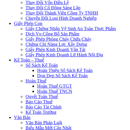
Thay Đổi Vốn Điều Lệ
Thay Đổi Cổ Đông Sáng Lập
Thay Đổi Thành Viên Công Ty TNHH
Chuyển Đổi Loại Hình Doanh Nghiệp
Giấy Phép Con
Giấy Chứng Nhận Vệ Sinh An Toàn Thực Phẩm
Dịch Vụ Công Bố Sản Phẩm
Giấy Phép Phòng Cháy Chữa Cháy
Chứng Chỉ Năng Lực Xây Dựng
Giấy Phép Kinh Doanh Vận Tải
Giấy Phép Kinh Doanh Lữ Hành Nội Địa
Kế Toán – Thuế
Sổ Sách Kế Toán
Hoàn Thiện Sổ Sách Kế Toán
Dọn Dẹp Sổ Sách Kế Toán
Hoàn Thuế
Hoàn Thuế GTGT
Hoàn Thuế TNCN
Quyết Toán Thuế
Báo Cáo Thuế
Báo Cáo Tài Chính
Kế Toán Trưởng
Văn Bản
Văn Bản Pháp Luật
Biểu Mẫu Mới Cập Nhật