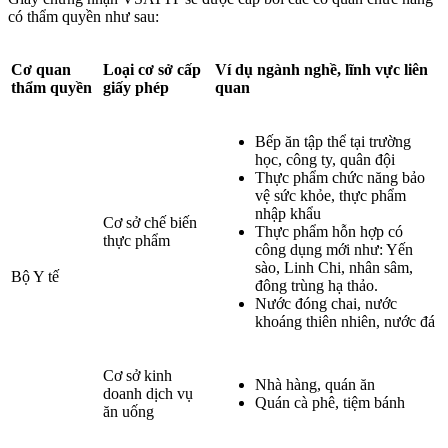
có thẩm quyền như sau:
Cơ quan
Loại cơ sở cấp
Ví dụ ngành nghề, lĩnh vực liên
thẩm quyền
giấy phép
quan
Bếp ăn tập thể tại trường
học, công ty, quân đội
Thực phẩm chức năng bảo
vệ sức khỏe, thực phẩm
nhập khẩu
Cơ sở chế biến
Thực phẩm hỗn hợp có
thực phẩm
công dụng mới như: Yến
sào, Linh Chi, nhân sâm,
Bộ Y tế
đông trùng hạ thảo.
Nước đóng chai, nước
khoáng thiên nhiên, nước đá
Cơ sở kinh
Nhà hàng, quán ăn
doanh dịch vụ
Quán cà phê, tiệm bánh
ăn uống