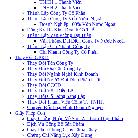
TNHH 1 Thành Viên
TNHH 2 Thành Viên
Thành Lập Công Ty Cổ Phần
Thành Lập Công Ty Vốn Nước Ngoài
Doanh Nghiệp 100% Vốn Nước Ngoài
Đăng Ký Hộ Kinh Doanh Cá Thể
Thành Lập Văn Phòng Đại Diện
Văn Phòng Đại Diện Công Ty Nước Ngoài
Thành Lập Chi Nhánh Công Ty
Chi Nhánh Công Ty Cổ Phần
Thay Đổi GPKD
Thay Đổi Tên Công Ty
Thay Đổi Địa Chỉ Công Ty
Thay Đổi Ngành Nghề Kinh Doanh
Thay Đổi Người Đại Diện Pháp Luật
Thay Đổi CCCD
Thay Đổi Vốn Điều Lệ
Thay Đổi Cổ Đông Sáng Lập
Thay Đổi Thành Viên Công Ty TNHH
Chuyển Đổi Loại Hình Doanh Nghiệp
Giấy Phép Con
Giấy Chứng Nhận Vệ Sinh An Toàn Thực Phẩm
Dịch Vụ Công Bố Sản Phẩm
Giấy Phép Phòng Cháy Chữa Cháy
Chứng Chỉ Năng Lực Xây Dựng