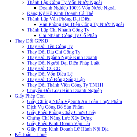
Thành Lập Công Ty Vốn Nước Ngoài
Doanh Nghiệp 100% Vốn Nước Ngoài
Đăng Ký Hộ Kinh Doanh Cá Thể
Thành Lập Văn Phòng Đại Diện
Văn Phòng Đại Diện Công Ty Nước Ngoài
Thành Lập Chi Nhánh Công Ty
Chi Nhánh Công Ty Cổ Phần
Thay Đổi GPKD
Thay Đổi Tên Công Ty
Thay Đổi Địa Chỉ Công Ty
Thay Đổi Ngành Nghề Kinh Doanh
Thay Đổi Người Đại Diện Pháp Luật
Thay Đổi CCCD
Thay Đổi Vốn Điều Lệ
Thay Đổi Cổ Đông Sáng Lập
Thay Đổi Thành Viên Công Ty TNHH
Chuyển Đổi Loại Hình Doanh Nghiệp
Giấy Phép Con
Giấy Chứng Nhận Vệ Sinh An Toàn Thực Phẩm
Dịch Vụ Công Bố Sản Phẩm
Giấy Phép Phòng Cháy Chữa Cháy
Chứng Chỉ Năng Lực Xây Dựng
Giấy Phép Kinh Doanh Vận Tải
Giấy Phép Kinh Doanh Lữ Hành Nội Địa
Kế Toán – Thuế