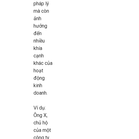
pháp lý
mà còn
ảnh
hưởng
đến
nhiều
khía
cạnh
khác của
hoạt
động
kinh
doanh.
Ví dụ:
Ông X,
chủ hộ
của một
công ty