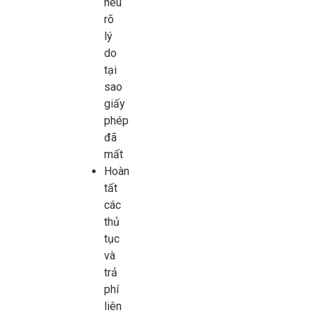
nêu
rõ
lý
do
tại
sao
giấy
phép
đã
mất
Hoàn
tất
các
thủ
tục
và
trả
phí
liên