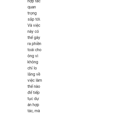
hợp tác
quan
trọng
sắp tới.
Và việc
này có
thể gây
ra phiền
toái cho
ông vì
không
chỉ lo
lắng về
việc làm
thế nào
để tiếp
tục dự
án hợp
tác, mà