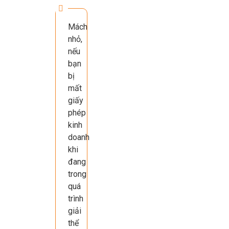
Mách
nhỏ,
nếu
bạn
bị
mất
giấy
phép
kinh
doanh
khi
đang
trong
quá
trình
giải
thể