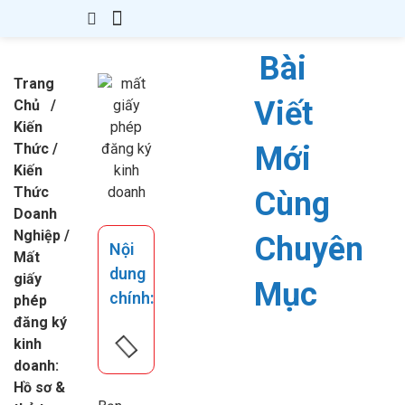
Giới Thiệu
Thành Lập Công Ty
Thay Đổi GPKD
Giấy Phép Con
Kế Toán – Thuế
Văn Bản
Kiến Thức
Liên hệ
Bài
Trang
Viết
Chủ
/
Kiến
Thức
/
Mới
Kiến
Thức
Cùng
Doanh
Nghiệp
/
Chuyên
Nội
Mất
dung
giấy
Mục
chính:
phép
đăng ký
kinh
doanh:
Hồ sơ &
Kiến