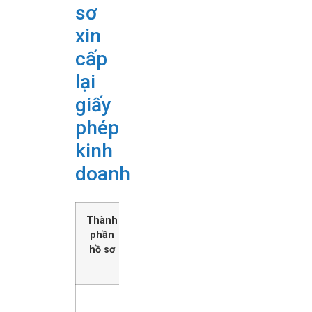
sơ
xin
cấp
lại
giấy
phép
kinh
doanh
Thành
Doanh
Hộ kinh
phần
nghiệp
doanh cá
hồ sơ
thể
Căn cứ Điều
Căn cứ Điều