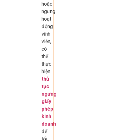
hoặc
ngưng
hoạt
động
vĩnh
viễn,
có
thể
thực
hiện
thủ
tục
ngưng
giấy
phép
kinh
doanh
để
tối