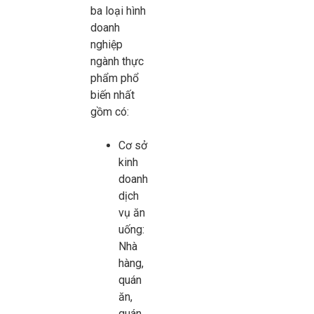
ba loại hình
doanh
nghiệp
ngành thực
phẩm phổ
biến nhất
gồm có:
Cơ sở
kinh
doanh
dịch
vụ ăn
uống:
Nhà
hàng,
quán
ăn,
quán