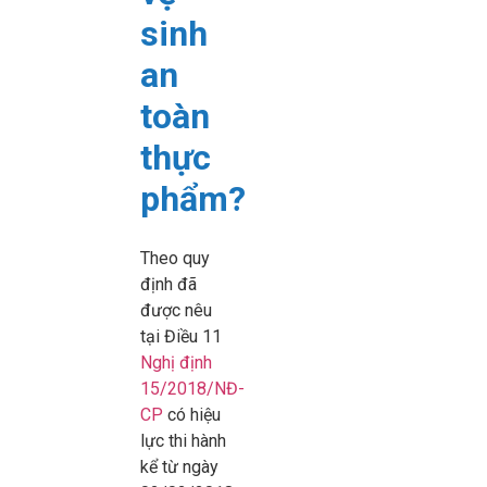
sinh
an
toàn
thực
phẩm?
Theo quy
định đã
được nêu
tại Điều 11
Nghị định
15/2018/NĐ-
CP
có hiệu
lực thi hành
kể từ ngày