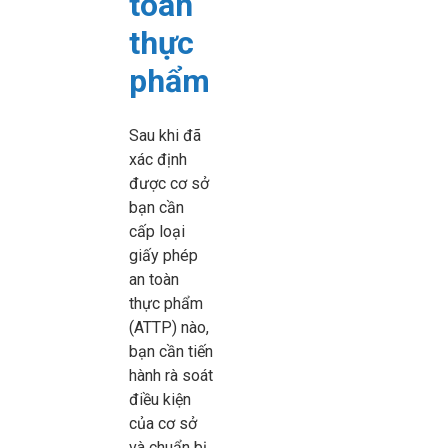
toàn
thực
phẩm
Sau khi đã
xác định
được cơ sở
bạn cần
cấp loại
giấy phép
an toàn
thực phẩm
(ATTP) nào,
bạn cần tiến
hành rà soát
điều kiện
của cơ sở
và chuẩn bị