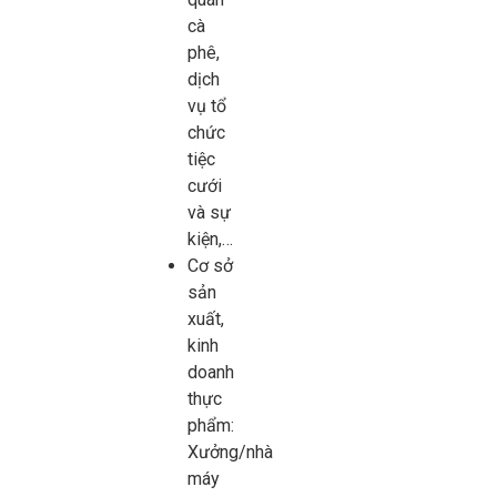
cà
phê,
dịch
vụ tổ
chức
tiệc
cưới
và sự
kiện,…
Cơ sở
sản
xuất,
kinh
doanh
thực
phẩm:
Xưởng/nhà
máy