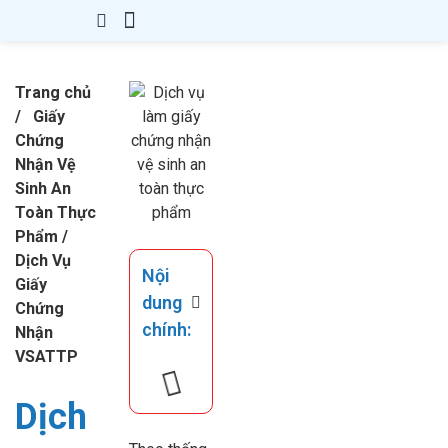
Giới Thiệu
Thành Lập Công Ty
Thay Đổi GPKD
Giấy Phép Con
Kế Toán – Thuế
Văn Bản
Kiến Thức
Liên hệ
Trang chủ
/
Giấy
Chứng
Nhận Vệ
Sinh An
Toàn Thực
Phẩm
/
Dịch Vụ
Nội
Giấy
dung
Chứng
chính:
Nhận
VSATTP
Dịch