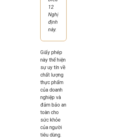
12
Nghị
định
này.
Giấy phép
này thể hiện
sự uy tín về
chất lượng
thực phẩm
của doanh
nghiệp và
đảm bảo an
toàn cho
sức khỏe
của người
tiêu dùng.