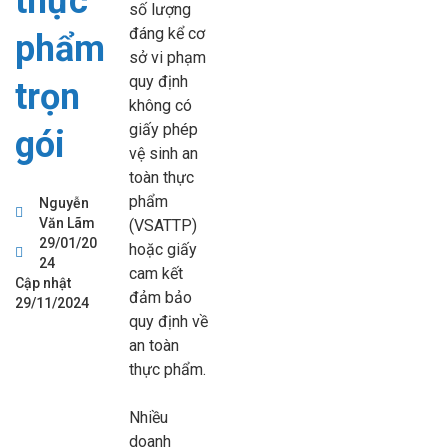
thực
số lượng
đáng kể cơ
phẩm
sở vi phạm
quy định
trọn
không có
giấy phép
gói
vệ sinh an
toàn thực
phẩm
Nguyễn
Văn Lãm
(VSATTP)
29/01/20
hoặc giấy
24
cam kết
Cập nhật
đảm bảo
29/11/2024
quy định về
an toàn
thực phẩm.
Nhiều
doanh