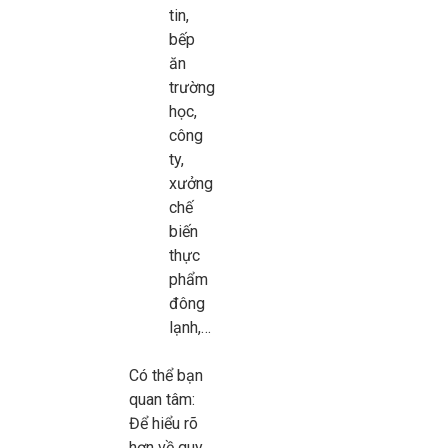
tin,
bếp
ăn
trường
học,
công
ty,
xưởng
chế
biến
thực
phẩm
đông
lạnh,…
Có thể bạn
quan tâm:
Để hiểu rõ
hơn về quy