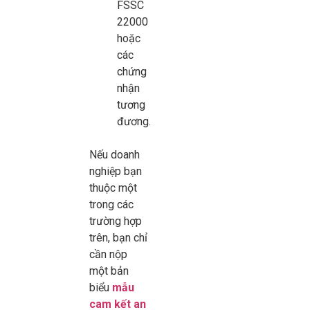
FSSC
22000
hoặc
các
chứng
nhận
tương
đương.
Nếu doanh
nghiệp bạn
thuộc một
trong các
trường hợp
trên, bạn chỉ
cần nộp
một bản
biểu
mẫu
cam kết an