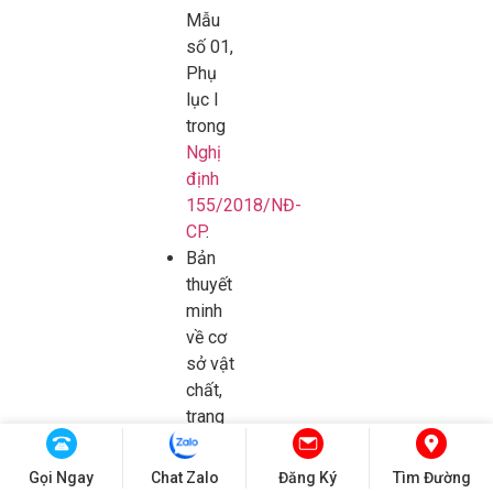
Mẫu
số 01,
Phụ
lục I
trong
Nghị
định
155/2018/NĐ-
CP
.
Bản
thuyết
minh
về cơ
sở vật
chất,
trang
thiết
bị, và
Gọi Ngay
Chat Zalo
Đăng Ký
Tìm Đường