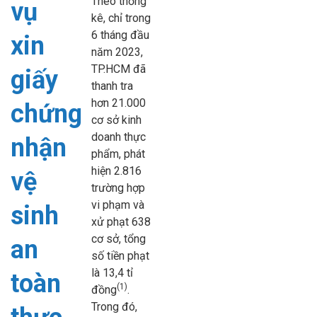
Theo thống
vụ
kê, chỉ trong
6 tháng đầu
xin
năm 2023,
TP.HCM đã
giấy
thanh tra
hơn 21.000
chứng
cơ sở kinh
doanh thực
nhận
phẩm, phát
hiện 2.816
vệ
trường hợp
vi phạm và
sinh
xử phạt 638
cơ sở, tổng
an
số tiền phạt
là 13,4 tỉ
toàn
(1)
đồng
.
Trong đó,