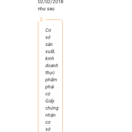
02/02/2018
như sau:
Cơ
sở
sản
xuất,
kinh
doanh
thực
phẩm
phải
có
Giấy
chứng
nhận
cơ
sở