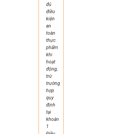
đủ
điều
kiện
an
toàn
thực
phẩm
khi
hoạt
động,
trừ
trường
hợp
quy
định
tại
khoản
1
Điều