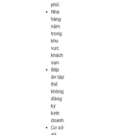
phố.
Nhà
hàng
nằm
trong
khu
vực
khách
sạn.
Bếp
ăn tập
thể
không
đăng
ký
kinh
doanh.
Cơ sở
đã