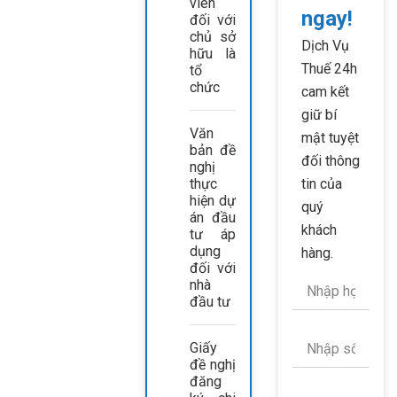
viên
ngay!
đối với
chủ sở
Dịch Vụ
hữu là
Thuế 24h
tổ
chức
cam kết
giữ bí
Văn
mật tuyệt
bản đề
đối thông
nghị
thực
tin của
hiện dự
quý
án đầu
khách
tư áp
dụng
hàng.
đối với
nhà
đầu tư
Giấy
đề nghị
đăng