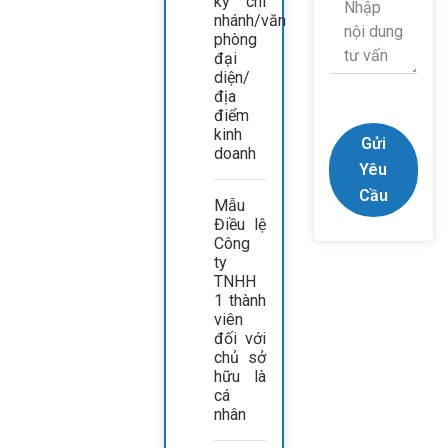
ký chi
nhánh/văn
phòng
đại
diện/
địa
điểm
kinh
Gửi
doanh
Yêu
Cầu
Mẫu
Điều lệ
Công
ty
TNHH
1 thành
viên
đối với
chủ sở
hữu là
cá
nhân