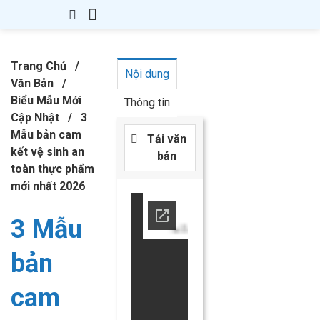
Giới Thiệu
Thành Lập Công Ty
Thay Đổi GPKD
Giấy Phép Con
Kế Toán – Thuế
Văn Bản
Kiến Thức
Liên hệ
Trang Chủ
/
Nội dung
Văn Bản
/
Biểu Mẫu Mới
Thông tin
Cập Nhật
/
3
Mẫu bản cam
Tải văn
kết vệ sinh an
bản
toàn thực phẩm
mới nhất 2026
3 Mẫu
bản
cam