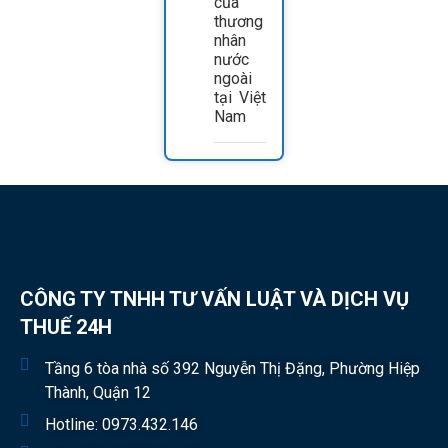
của
thương
nhân
nước
ngoài
tại Việt
Nam
CÔNG TY TNHH TƯ VẤN LUẬT VÀ DỊCH VỤ
THUẾ 24H
Tầng 6 tòa nhà số 392 Nguyễn Thị Đặng, Phường Hiệp
Thành, Quận 12
Hotline:
0973.432.146