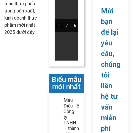
toàn thực phẩm
Mời
trong sản xuất,
kinh doanh thực
bạn
phẩm mới nhất
để lại
2025 dưới đây.
yêu
cầu,
chúng
tôi
Biểu mẫu
liên
mới nhất
hệ tư
Mẫu
Điều lệ
vấn
Công
miễn
ty
TNHH
phí
1 thành