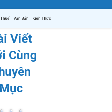
 Thuế
Văn Bản
Kiến Thức
ài Viết
i Cùng
huyên
Mục