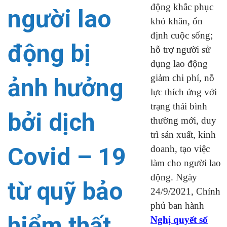
động khắc phục
người lao
khó khăn, ổn
định cuộc sống;
động bị
hỗ trợ người sử
dụng lao động
giảm chi phí, nỗ
ảnh hưởng
lực thích ứng với
trạng thái bình
bởi dịch
thường mới, duy
trì sản xuất, kinh
Covid – 19
doanh, tạo việc
làm cho người lao
động. Ngày
từ quỹ bảo
24/9/2021, Chính
phủ ban hành
hiểm thất
Nghị quyết số