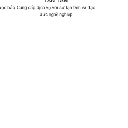
TẬN TÂM
được bảo
Cung cấp dịch vụ với sự tận tâm và đạo
đức nghề nghiệp
ng và dễ dàng hơn
cấp cho khách hàng với chi phí hợp lý