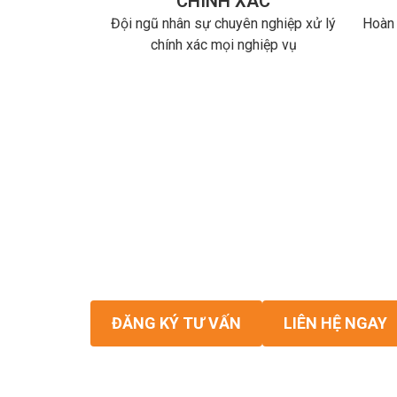
CHÍNH XÁC
Đội ngũ nhân sự chuyên nghiệp xử lý
Hoàn 
chính xác mọi nghiệp vụ
Hỗ trợ hoàn tất 
Đó là hoạt động mỗi ngày của Dịch Vụ
ĐĂNG KÝ TƯ VẤN
LIÊN HỆ NGAY