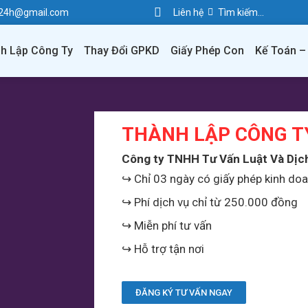
e24h@gmail.com
Liên hệ
h Lập Công Ty
Thay Đổi GPKD
Giấy Phép Con
Kế Toán –
THÀNH LẬP CÔNG T
Công ty TNHH Tư Vấn Luật Và Dịc
↪️ Chỉ 03 ngày có giấy phép kinh do
↪️ Phí dịch vụ chỉ từ 250.000 đồng
↪️ Miễn phí tư vấn
↪️ Hỗ trợ tận nơi
ĐĂNG KÝ TƯ VẤN NGAY