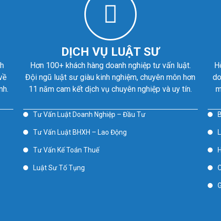
DỊCH VỤ LUẬT SƯ
nh
Hơn 100+ khách hàng doanh nghiệp tư vấn luật.
H
về
Đội ngũ luật sư giàu kinh nghiệm, chuyên môn hơn
do
nh.
11 năm cam kết dịch vụ chuyên nghiệp và uy tín.
m
Tư Vấn Luật Doanh Nghiệp – Đầu Tư
B
Tư Vấn Luật BHXH – Lao Động
L
Tư Vấn Kế Toán Thuế
H
Luật Sư Tố Tụng
C
G