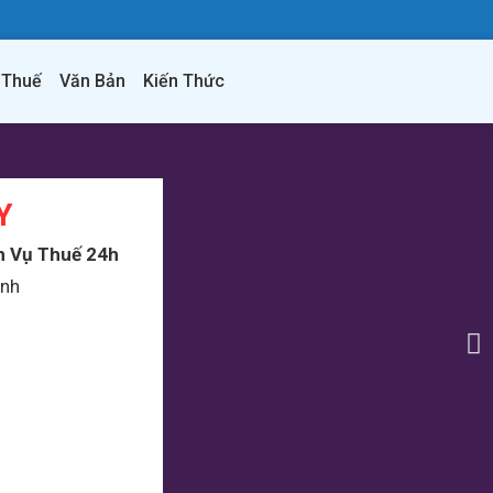
 Thuế
Văn Bản
Kiến Thức
Y
h Vụ Thuế 24h
anh