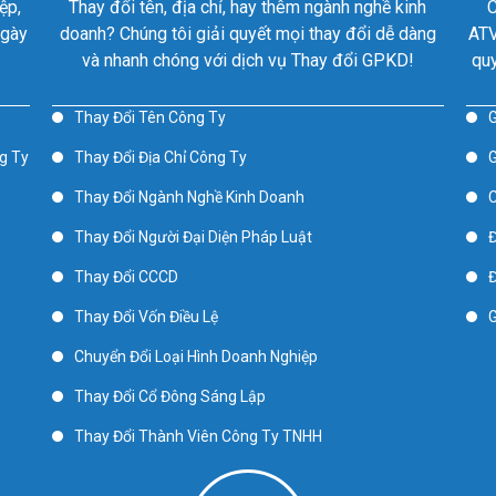
ệp,
Thay đổi tên, địa chỉ, hay thêm ngành nghề kinh
C
ngày
doanh? Chúng tôi giải quyết mọi thay đổi dễ dàng
ATV
và nhanh chóng với dịch vụ Thay đổi GPKD!
quy
Thay Đổi Tên Công Ty
G
g Ty
Thay Đổi Địa Chỉ Công Ty
G
Thay Đổi Ngành Nghề Kinh Doanh
C
Thay Đổi Người Đại Diện Pháp Luật
Đ
Thay Đổi CCCD
Đ
Thay Đổi Vốn Điều Lệ
G
Chuyển Đổi Loại Hình Doanh Nghiệp
Thay Đổi Cổ Đông Sáng Lập
Thay Đổi Thành Viên Công Ty TNHH