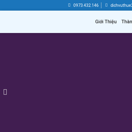
0973.432.146
dichvuthu
Giới Thiệu
Thàn