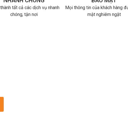
NHANH CHÓNG
BẢO MẬT
thành tất cả các dịch vụ nhanh
Mọi thông tin của khách hàng 
chóng, tận nơi
mật nghiêm ngặt
thủ tục thành lập công ty, và kế toán của bạn nhanh chó
 Thuế 24h thông qua các gói dịch vụ mà chúng tôi cung 