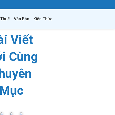
 Thuế
Văn Bản
Kiến Thức
ài Viết
i Cùng
huyên
Mục