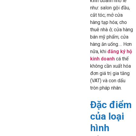
kinh doanh nhỏ lẻ
như: salon gội đầu,
cắt tóc; mở cửa
hàng tạp hóa; cho
thuê nhà ở; cửa hàng
bán mỹ phẩm; cửa
hàng ăn uống…. Hơn
nữa, khi
đăng ký hộ
kinh doanh
cá thể
không cần xuất hóa
đơn giá trị gia tăng
(VAT) và con dấu
tròn pháp nhân.
Đặc điểm
của loại
hình