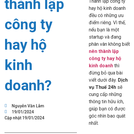
thành lập
Thành lập công ty
hay hộ kinh doanh
đều có những ưu
công ty
điểm riêng. Vì thế,
nếu bạn là một
startup và đang
hay hộ
phân vân không biết
nên thành lập
công ty hay hộ
kinh
kinh doanh
thì
đừng bỏ qua bài
doanh?
viết dưới đây.
Dịch
vụ Thuế 24h
sẽ
cung cấp những
thông tin hữu ích,
Nguyễn Văn Lãm
giúp bạn có được
19/01/2024
góc nhìn bao quát
Cập nhật 19/01/2024
nhất.