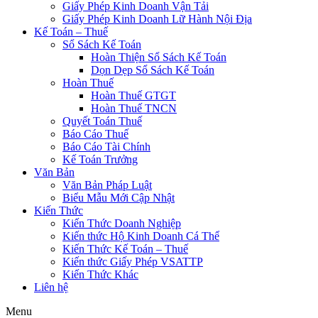
Giấy Phép Kinh Doanh Vận Tải
Giấy Phép Kinh Doanh Lữ Hành Nội Địa
Kế Toán – Thuế
Sổ Sách Kế Toán
Hoàn Thiện Sổ Sách Kế Toán
Dọn Dẹp Sổ Sách Kế Toán
Hoàn Thuế
Hoàn Thuế GTGT
Hoàn Thuế TNCN
Quyết Toán Thuế
Báo Cáo Thuế
Báo Cáo Tài Chính
Kế Toán Trưởng
Văn Bản
Văn Bản Pháp Luật
Biểu Mẫu Mới Cập Nhật
Kiến Thức
Kiến Thức Doanh Nghiệp
Kiến thức Hộ Kinh Doanh Cá Thể
Kiến Thức Kế Toán – Thuế
Kiến thức Giấy Phép VSATTP
Kiến Thức Khác
Liên hệ
Menu