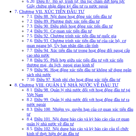
Điều 87. Hồ sơ, trình tự, thủ tục chấm dứt hiệu lực
Giấy chứng nhận đăng ký đầu tư ra nước ngoài
Chương VII. XÚC TIẾN ĐẦU TƯ
Điều 88. Nội dung hoạt động xúc tiến đầu tư
Điều 89. Phương thức xúc tiến đầu tư
Điều 90. Điều phối hoạt động xúc tiến đầu tư
Điều 91. Cơ quan xúc tiến đầu tư
Điều 92. Chương trình xúc tiến đầu tư quốc gia
Điều 93. Chương trình xúc tiến đầu tư của các bộ, cơ
quan ngang bộ, Ủy ban nhân dân cấp tỉnh
Điều 94. Xúc tiến đầu tư trong hoạt động đối ngoại cấp
cao nhà nước
Điều 95. Phối hợp giữa xúc tiến đầu tư với xúc tiến
thương mại, du lịch, ngoại giao kinh tế
Điều 96. Hoạt động xúc tiến đầu tư không sử dụng ngân
sách nhà nước
Điều 97. Kinh phí cho hoạt động xúc tiến đầu tư
Chương VIII. QUẢN LÝ NHÀ NƯỚC VỀ ĐẦU TƯ
Điều 98. Quản lý nhà nước đối với hoạt động đầu tư tại
Việt Nam
Điều 99. Quản lý nhà nước đối với hoạt động đầu tư ra
nước ngoài
Điều 100. Nhiệm vụ, quyền hạn của cơ quan xúc tiến đầu
tư
Điều 101. Nội dung báo cáo và kỳ báo cáo của cơ quan
quản lý nhà nước về đầu tư
Điều 102. Nội dung báo cáo và kỳ báo cáo của tổ chức
kinh tế thực hiện dự án đầu tư