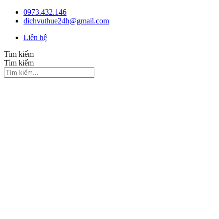
Chuyển
0973.432.146
đến
dichvuthue24h@gmail.com
nội
Liên hệ
dung
Tìm kiếm
Tìm kiếm