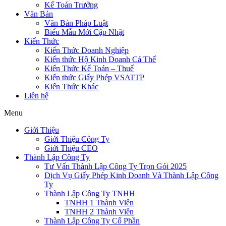
Kế Toán Trưởng
Văn Bản
Văn Bản Pháp Luật
Biểu Mẫu Mới Cập Nhật
Kiến Thức
Kiến Thức Doanh Nghiệp
Kiến thức Hộ Kinh Doanh Cá Thể
Kiến Thức Kế Toán – Thuế
Kiến thức Giấy Phép VSATTP
Kiến Thức Khác
Liên hệ
Menu
Giới Thiệu
Giới Thiệu Công Ty
Giới Thiệu CEO
Thành Lập Công Ty
Tư Vấn Thành Lập Công Ty Trọn Gói 2025
Dịch Vụ Giấy Phép Kinh Doanh Và Thành Lập Công
Ty
Thành Lập Công Ty TNHH
TNHH 1 Thành Viên
TNHH 2 Thành Viên
Thành Lập Công Ty Cổ Phần