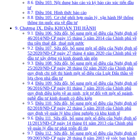
Điều 103. Nội dung báo cáo và kỳ báo cáo xúc tiến đầu
tư
Điều 104. Hình thức báo cáo
Điều 105. Cơ chế phối hợp quản lý, vận hành Hệ thống
thông tin quốc gia về đầu tư
Chương IX. Điều KHOẢN THI HÀNH
Điều 106. Sửa đổi, bổ sung một số điều của Nghị định số
46/2014/NĐ-CP ngày 15 tháng 5 năm 2014 của Chính phủ về
thu tiền thuê đất, thuê mặt nước
Điều 107. Sửa đổi, bổ sung một số điều của Nghị định số
52/2020/NĐ-CP ngày 27 tháng 4 năm 2020 của Chính phủ về
đầu tư xây dựng và kinh doanh sân gôn
Điều 108. Sửa đổi, bổ sung một số điều của Nghị định số
25/2020/NĐ-CP ngày 28 tháng 02 năm 2020 của Chính phủ
quy định chi tiết thi hành một số điều của Luật Đấu thầu về
lựa chọn nhà đầu tư
Điều 109. Sửa đổi, bổ sung một số điều của Nghị định số
96/2016/NĐ-CP ngày 01 tháng 7 năm 2016 của Chính phủ
quy định điều kiện về an ninh, trật tự đối với một số ngành,
nghề đầu tư kinh doanh có điều kiện
Điều 110. Sửa đổi, bổ sung một số điều của Nghị định số
82/2018/NĐ-CP ngày 22 tháng 5 năm 2018 của Chính phủ
quy định về quản lý khu công nghiệp và khu kinh tế
Điều 111. Sửa đổi, bổ sung một số điều của Nghị định số
11/2013/NĐ-CP ngày 14 tháng 01 năm 2013 của Chính phủ
về quản lý đầu tư phát triển đô thị
Điều 112. Sửa đổi, bổ sung một số điều của Nghị định số
99/2003/NĐ-CP ngày 28 tháng 8 năm 2003 về việc ban hành