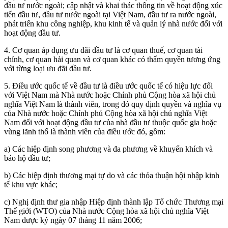
đầu tư nước ngoài; cập nhật và khai thác thông tin về hoạt động xúc
tiến đầu tư, đầu tư nước ngoài tại Việt Nam, đầu tư ra nước ngoài,
phát triển khu công nghiệp, khu kinh tế và quản lý nhà nước đối với
hoạt động đầu tư.
4. Cơ quan áp dụng ưu đãi đầu tư là cơ quan thuế, cơ quan tài
chính, cơ quan hải quan và cơ quan khác có thẩm quyền tương ứng
với từng loại ưu đãi đầu tư.
5. Điều ước quốc tế về đầu tư là điều ước quốc tế có hiệu lực đối
với Việt Nam mà Nhà nước hoặc Chính phủ Cộng hòa xã hội chủ
nghĩa Việt Nam là thành viên, trong đó quy định quyền và nghĩa vụ
của Nhà nước hoặc Chính phủ Cộng hòa xã hội chủ nghĩa Việt
Nam đối với hoạt động đầu tư của nhà đầu tư thuộc quốc gia hoặc
vùng lãnh thổ là thành viên của điều ước đó, gồm:
a) Các hiệp định song phương và đa phương về khuyến khích và
bảo hộ đầu tư;
b) Các hiệp định thương mại tự do và các thỏa thuận hội nhập kinh
tế khu vực khác;
c) Nghị định thư gia nhập Hiệp định thành lập Tổ chức Thương mại
Thế giới (WTO) của Nhà nước Cộng hòa xã hội chủ nghĩa Việt
Nam được ký ngày 07 tháng 11 năm 2006;