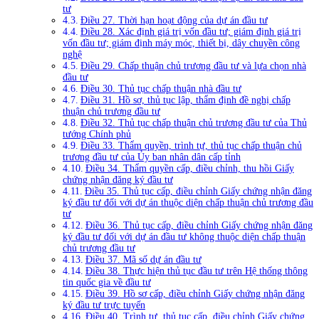
tư
Điều 27. Thời hạn hoạt động của dự án đầu tư
Điều 28. Xác định giá trị vốn đầu tư; giám định giá trị
vốn đầu tư; giám định máy móc, thiết bị, dây chuyền công
nghệ
Điều 29. Chấp thuận chủ trương đầu tư và lựa chọn nhà
đầu tư
Điều 30. Thủ tục chấp thuận nhà đầu tư
Điều 31. Hồ sơ, thủ tục lập, thẩm định đề nghị chấp
thuận chủ trương đầu tư
Điều 32. Thủ tục chấp thuận chủ trương đầu tư của Thủ
tướng Chính phủ
Điều 33. Thẩm quyền, trình tự, thủ tục chấp thuận chủ
trương đầu tư của Ủy ban nhân dân cấp tỉnh
Điều 34. Thẩm quyền cấp, điều chỉnh, thu hồi Giấy
chứng nhận đăng ký đầu tư
Điều 35. Thủ tục cấp, điều chỉnh Giấy chứng nhận đăng
ký đầu tư đối với dự án thuộc diện chấp thuận chủ trương đầu
tư
Điều 36. Thủ tục cấp, điều chỉnh Giấy chứng nhận đăng
ký đầu tư đối với dự án đầu tư không thuộc diện chấp thuận
chủ trương đầu tư
Điều 37. Mã số dự án đầu tư
Điều 38. Thực hiện thủ tục đầu tư trên Hệ thống thông
tin quốc gia về đầu tư
Điều 39. Hồ sơ cấp, điều chỉnh Giấy chứng nhận đăng
ký đầu tư trực tuyến
Điều 40. Trình tự, thủ tục cấp, điều chỉnh Giấy chứng