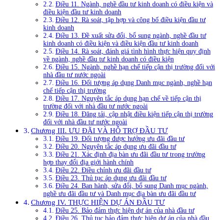
Điều 11. Ngành, nghề đầu tư kinh doanh có điều kiện và
điều kiện đầu tư kinh doanh
Điều 12. Rà soát, tập hợp và công bố điều kiện đầu tư
kinh doanh
Điều 13. Đề xuất sửa đổi, bổ sung ngành, nghề đầu tư
kinh doanh có điều kiện và điều kiện đầu tư kinh doanh
Điều 14. Rà soát, đánh giá tình hình thực hiện quy định
về ngành, nghề đầu tư kinh doanh có điều kiện
Điều 15. Ngành, nghề hạn chế tiếp cận thị trường đối với
nhà đầu tư nước ngoài
Điều 16. Đối tượng áp dụng Danh mục ngành, nghề hạn
chế tiếp cận thị trường
Điều 17. Nguyên tắc áp dụng hạn chế về tiếp cận thị
trường đối với nhà đầu tư nước ngoài
Điều 18. Đăng tải, cập nhật điều kiện tiếp cận thị trường
đối với nhà đầu tư nước ngoài
Chương III. ƯU ĐÃI VÀ HỖ TRỢ ĐẦU TƯ
Điều 19. Đối tượng được hưởng ưu đãi đầu tư
Điều 20. Nguyên tắc áp dụng ưu đãi đầu tư
Điều 21. Xác định địa bàn ưu đãi đầu tư trong trường
hợp thay đổi địa giới hành chính
Điều 22. Điều chỉnh ưu đãi đầu tư
Điều 23. Thủ tục áp dụng ưu đãi đầu tư
Điều 24. Ban hành, sửa đổi, bổ sung Danh mục ngành,
nghề ưu đãi đầu tư và Danh mục địa bàn ưu đãi đầu tư
Chương IV. THỰC HIỆN DỰ ÁN ĐẦU TƯ
Điều 25. Bảo đảm thực hiện dự án của nhà đầu tư
Điều 26. Thủ tục bảo đảm thực hiện dự án của nhà đầu