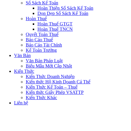
Sổ Sách Kế Toán
Hoàn Thiện Sổ Sách Kế Toán
Dọn Dẹp Sổ Sách Kế Toán
Hoàn Thuế
Hoàn Thuế GTGT
Hoàn Thuế TNCN
Quyết Toán Thuế
Báo Cáo Thuế
Báo Cáo Tài Chính
Kế Toán Trưởng
Văn Bản
Văn Bản Pháp Luật
Biểu Mẫu Mới Cập Nhật
Kiến Thức
Kiến Thức Doanh Nghiệp
Kiến thức Hộ Kinh Doanh Cá Thể
Kiến Thức Kế Toán – Thuế
Kiến thức Giấy Phép VSATTP
Kiến Thức Khác
Liên hệ