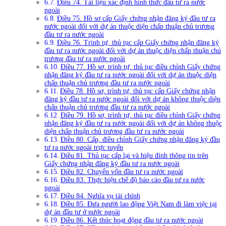
Điều 74. Tài liệu xác định hình thức đầu tư ra nước
ngoài
Điều 75. Hồ sơ cấp Giấy chứng nhận đăng ký đầu tư ra
nước ngoài đối với dự án thuộc diện chấp thuận chủ trương
đầu tư ra nước ngoài
Điều 76. Trình tự, thủ tục cấp Giấy chứng nhận đăng ký
đầu tư ra nước ngoài đối với dự án thuộc diện chấp thuận chủ
trương đầu tư ra nước ngoài
Điều 77. Hồ sơ, trình tự, thủ tục điều chỉnh Giấy chứng
nhận đăng ký đầu tư ra nước ngoài đối với dự án thuộc diện
chấp thuận chủ trương đầu tư ra nước ngoài
Điều 78. Hồ sơ, trình tự, thủ tục cấp Giấy chứng nhận
đăng ký đầu tư ra nước ngoài đối với dự án không thuộc diện
chấp thuận chủ trương đầu tư ra nước ngoài
Điều 79. Hồ sơ, trình tự, thủ tục điều chỉnh Giấy chứng
nhận đăng ký đầu tư ra nước ngoài đối với dự án không thuộc
diện chấp thuận chủ trương đầu tư ra nước ngoài
Điều 80. Cấp, điều chỉnh Giấy chứng nhận đăng ký đầu
tư ra nước ngoài trực tuyến
Điều 81. Thủ tục cấp lại và hiệu đính thông tin trên
Giấy chứng nhận đăng ký đầu tư ra nước ngoài
Điều 82. Chuyển vốn đầu tư ra nước ngoài
Điều 83. Thực hiện chế độ báo cáo đầu tư ra nước
ngoài
Điều 84. Nghĩa vụ tài chính
Điều 85. Đưa người lao động Việt Nam đi làm việc tại
dự án đầu tư ở nước ngoài
Điều 86. Kết thúc hoạt động đầu tư ra nước ngoài