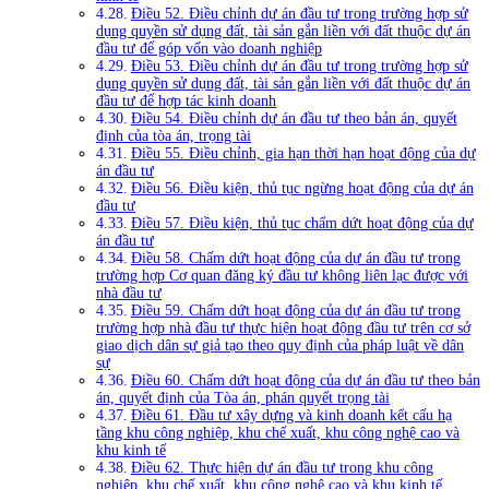
Điều 52. Điều chỉnh dự án đầu tư trong trường hợp sử
dụng quyền sử dụng đất, tài sản gắn liền với đất thuộc dự án
đầu tư để góp vốn vào doanh nghiệp
Điều 53. Điều chỉnh dự án đầu tư trong trường hợp sử
dụng quyền sử dụng đất, tài sản gắn liền với đất thuộc dự án
đầu tư để hợp tác kinh doanh
Điều 54. Điều chỉnh dự án đầu tư theo bản án, quyết
định của tòa án, trọng tài
Điều 55. Điều chỉnh, gia hạn thời hạn hoạt động của dự
án đầu tư
Điều 56. Điều kiện, thủ tục ngừng hoạt động của dự án
đầu tư
Điều 57. Điều kiện, thủ tục chấm dứt hoạt động của dự
án đầu tư
Điều 58. Chấm dứt hoạt động của dự án đầu tư trong
trường hợp Cơ quan đăng ký đầu tư không liên lạc được với
nhà đầu tư
Điều 59. Chấm dứt hoạt động của dự án đầu tư trong
trường hợp nhà đầu tư thực hiện hoạt động đầu tư trên cơ sở
giao dịch dân sự giả tạo theo quy định của pháp luật về dân
sự
Điều 60. Chấm dứt hoạt động của dự án đầu tư theo bản
án, quyết định của Tòa án, phán quyết trọng tài
Điều 61. Đầu tư xây dựng và kinh doanh kết cấu hạ
tầng khu công nghiệp, khu chế xuất, khu công nghệ cao và
khu kinh tế
Điều 62. Thực hiện dự án đầu tư trong khu công
nghiệp, khu chế xuất, khu công nghệ cao và khu kinh tế