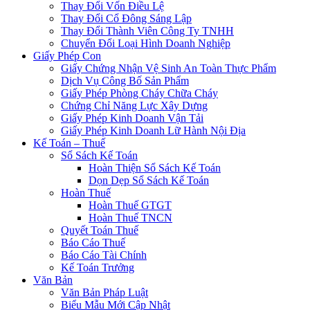
Thay Đổi Vốn Điều Lệ
Thay Đổi Cổ Đông Sáng Lập
Thay Đổi Thành Viên Công Ty TNHH
Chuyển Đổi Loại Hình Doanh Nghiệp
Giấy Phép Con
Giấy Chứng Nhận Vệ Sinh An Toàn Thực Phẩm
Dịch Vụ Công Bố Sản Phẩm
Giấy Phép Phòng Cháy Chữa Cháy
Chứng Chỉ Năng Lực Xây Dựng
Giấy Phép Kinh Doanh Vận Tải
Giấy Phép Kinh Doanh Lữ Hành Nội Địa
Kế Toán – Thuế
Sổ Sách Kế Toán
Hoàn Thiện Sổ Sách Kế Toán
Dọn Dẹp Sổ Sách Kế Toán
Hoàn Thuế
Hoàn Thuế GTGT
Hoàn Thuế TNCN
Quyết Toán Thuế
Báo Cáo Thuế
Báo Cáo Tài Chính
Kế Toán Trưởng
Văn Bản
Văn Bản Pháp Luật
Biểu Mẫu Mới Cập Nhật