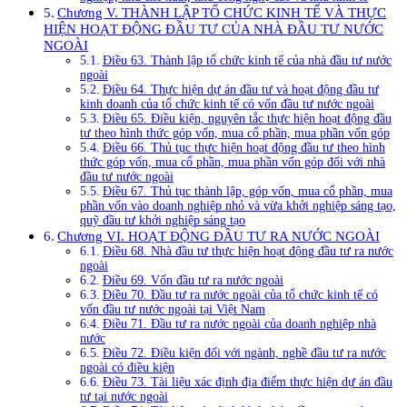
Chương V. THÀNH LẬP TỔ CHỨC KINH TẾ VÀ THỰC
HIỆN HOẠT ĐỘNG ĐẦU TƯ CỦA NHÀ ĐẦU TƯ NƯỚC
NGOÀI
Điều 63. Thành lập tổ chức kinh tế của nhà đầu tư nước
ngoài
Điều 64. Thực hiện dự án đầu tư và hoạt động đầu tư
kinh doanh của tổ chức kinh tế có vốn đầu tư nước ngoài
Điều 65. Điều kiện, nguyên tắc thực hiện hoạt động đầu
tư theo hình thức góp vốn, mua cổ phần, mua phần vốn góp
Điều 66. Thủ tục thực hiện hoạt động đầu tư theo hình
thức góp vốn, mua cổ phần, mua phần vốn góp đối với nhà
đầu tư nước ngoài
Điều 67. Thủ tục thành lập, góp vốn, mua cổ phần, mua
phần vốn vào doanh nghiệp nhỏ và vừa khởi nghiệp sáng tạo,
quỹ đầu tư khởi nghiệp sáng tạo
Chương VI. HOẠT ĐỘNG ĐẦU TƯ RA NƯỚC NGOÀI
Điều 68. Nhà đầu tư thực hiện hoạt động đầu tư ra nước
ngoài
Điều 69. Vốn đầu tư ra nước ngoài
Điều 70. Đầu tư ra nước ngoài của tổ chức kinh tế có
vốn đầu tư nước ngoài tại Việt Nam
Điều 71. Đầu tư ra nước ngoài của doanh nghiệp nhà
nước
Điều 72. Điều kiện đối với ngành, nghề đầu tư ra nước
ngoài có điều kiện
Điều 73. Tài liệu xác định địa điểm thực hiện dự án đầu
tư tại nước ngoài