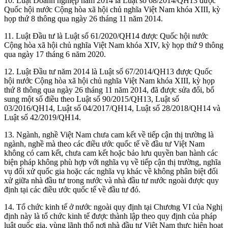
10. Luật Doanh nghiệp năm 2014 là Luật số 68/2014/QH13 được
Quốc hội nước Cộng hòa xã hội chủ nghĩa Việt Nam khóa XIII, kỳ
họp thứ 8 thông qua ngày 26 tháng 11 năm 2014.
11. Luật Đầu tư là Luật số 61/2020/QH14 được Quốc hội nước
Cộng hòa xã hội chủ nghĩa Việt Nam khóa XIV, kỳ họp thứ 9 thông
qua ngày 17 tháng 6 năm 2020.
12. Luật Đầu tư năm 2014 là Luật số 67/2014/QH13 được Quốc
hội nước Cộng hòa xã hội chủ nghĩa Việt Nam khóa XIII, kỳ họp
thứ 8 thông qua ngày 26 tháng 11 năm 2014, đã được sửa đổi, bổ
sung một số điều theo Luật số 90/2015/QH13, Luật số
03/2016/QH14, Luật số 04/2017/QH14, Luật số 28/2018/QH14 và
Luật số 42/2019/QH14.
13. Ngành, nghề Việt Nam chưa cam kết về tiếp cận thị trường là
ngành, nghề mà theo các điều ước quốc tế về đầu tư Việt Nam
không có cam kết, chưa cam kết hoặc bảo lưu quyền ban hành các
biện pháp không phù hợp với nghĩa vụ về tiếp cận thị trường, nghĩa
vụ đối xử quốc gia hoặc các nghĩa vụ khác về không phân biệt đối
xử giữa nhà đầu tư trong nước và nhà đầu tư nước ngoài được quy
định tại các điều ước quốc tế về đầu tư đó.
14. Tổ chức kinh tế ở nước ngoài quy định tại Chương VI của Nghị
định này là tổ chức kinh tế được thành lập theo quy định của pháp
luật quốc gia, vùng lãnh thổ nơi nhà đầu tư Việt Nam thực hiện hoạt