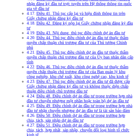
nhận đăng ký đầu tư trực tuyến trên Hệ thống thông tin quốc
gia về đầu tư
Điều 41. Thủ tục cấp lại và hiệu đính thông tin trên
Giấy chứng nhận đăng ký đầu tư
Điều 42. Đăng ký nộp lại Giấy chứng nhận đăng ký đầu
tư
Điều 43. Nội dung, thủ tục điều chỉnh dự án đầu tư
Điều 44. Thủ tục điều chỉnh dự án đầu tư thuộc thẩm
quyền chấp thuận chủ trương đầu tư của Thủ tướng Chính
phủ
Điều 45. Thủ tục điều chỉnh dự án đầu tư thuộc thẩm
quyền chấp thuận chủ trương đầu tư của Ủy ban nhân dân cấp
tỉnh
Điều 46. Thủ tục điều chỉnh dự án đầu tư thuộc thẩm
quyền chấp thuận chủ trương đầu tư của Ban quản lý khu
công nghiệp, khu chế xuất, khu công nghệ cao, khu kinh tế
Điều 47. Thủ tục điều chỉnh dự án đầu tư đã được cấp
Giấy chứng nhận đăng ký đầu tư và không thuộc diện chấp
thuận điều chỉnh chủ trương đầu tư
Điều 48. Điều chỉnh dự án đầu tư trong trường hợp nhà
đầu tư chuyển nhượng một phần hoặc toàn bộ dự án đầu tư
Điều 49. Điều chỉnh dự án đầu tư trong trường hợp nhà
đầu tư nhận chuyển nhượng dự án đầu tư là tài sản bảo đảm
Điều 50. Điều chỉnh dự án đầu tư trong trường hợp
chia, tách, sáp nhập dự án đầu tư
Điều 51. Điều chỉnh dự án đầu tư trong trường hợp
chia, tách, hợp nhất, sáp nhập, chuyển đổi loại hình tổ chức
kinh tế