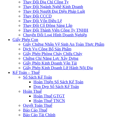
Thay Đổi Địa Chỉ Công Ty
Thay Đổi Ngành Nghề Kinh Doanh
Thay Đổi Người Đại Diện Pháp Luật
Thay Đổi CCCD
Thay Đổi Vốn Điều Lệ
Thay Đổi Cổ Đông Sáng Lập
Thay Đổi Thành Viên Công Ty TNHH
Chuyển Đổi Loại Hình Doanh Nghiệp
Giấy Phép Con
Giấy Chứng Nhận Vệ Sinh An Toàn Thực Phẩm
Dịch Vụ Công Bố Sản Phẩm
Giấy Phép Phòng Cháy Chữa Cháy
Chứng Chỉ Năng Lực Xây Dựng
Giấy Phép Kinh Doanh Vận Tải
Giấy Phép Kinh Doanh Lữ Hành Nội Địa
Kế Toán – Thuế
Sổ Sách Kế Toán
Hoàn Thiện Sổ Sách Kế Toán
Dọn Dẹp Sổ Sách Kế Toán
Hoàn Thuế
Hoàn Thuế GTGT
Hoàn Thuế TNCN
Quyết Toán Thuế
Báo Cáo Thuế
Báo Cáo Tài Chính