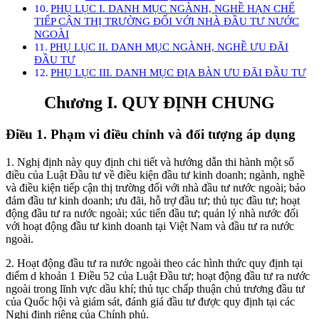
PHỤ LỤC I. DANH MỤC NGÀNH, NGHỀ HẠN CHẾ
TIẾP CẬN THỊ TRƯỜNG ĐỐI VỚI NHÀ ĐẦU TƯ NƯỚC
NGOÀI
PHỤ LỤC II. DANH MỤC NGÀNH, NGHỀ ƯU ĐÃI
ĐẦU TƯ
PHỤ LỤC III. DANH MỤC ĐỊA BÀN ƯU ĐÃI ĐẦU TƯ
Chương I. QUY ĐỊNH CHUNG
Điều 1. Phạm vi điều chỉnh và đối tượng áp dụng
1. Nghị định này quy định chi tiết và hướng dẫn thi hành một số
điều của Luật Đầu tư về điều kiện đầu tư kinh doanh; ngành, nghề
và điều kiện tiếp cận thị trường đối với nhà đầu tư nước ngoài; bảo
đảm đầu tư kinh doanh; ưu đãi, hỗ trợ đầu tư; thủ tục đầu tư; hoạt
động đầu tư ra nước ngoài; xúc tiến đầu tư; quản lý nhà nước đối
với hoạt động đầu tư kinh doanh tại Việt Nam và đầu tư ra nước
ngoài.
2. Hoạt động đầu tư ra nước ngoài theo các hình thức quy định tại
điểm d khoản 1 Điều 52 của Luật Đầu tư; hoạt động đầu tư ra nước
ngoài trong lĩnh vực dầu khí; thủ tục chấp thuận chủ trương đầu tư
của Quốc hội và giám sát, đánh giá đầu tư được quy định tại các
Nghị định riêng của Chính phủ.