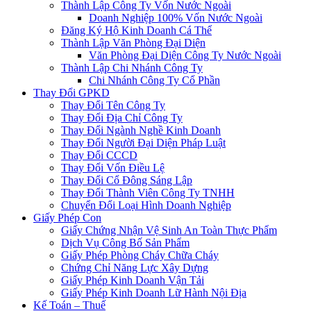
Thành Lập Công Ty Vốn Nước Ngoài
Doanh Nghiệp 100% Vốn Nước Ngoài
Đăng Ký Hộ Kinh Doanh Cá Thể
Thành Lập Văn Phòng Đại Diện
Văn Phòng Đại Diện Công Ty Nước Ngoài
Thành Lập Chi Nhánh Công Ty
Chi Nhánh Công Ty Cổ Phần
Thay Đổi GPKD
Thay Đổi Tên Công Ty
Thay Đổi Địa Chỉ Công Ty
Thay Đổi Ngành Nghề Kinh Doanh
Thay Đổi Người Đại Diện Pháp Luật
Thay Đổi CCCD
Thay Đổi Vốn Điều Lệ
Thay Đổi Cổ Đông Sáng Lập
Thay Đổi Thành Viên Công Ty TNHH
Chuyển Đổi Loại Hình Doanh Nghiệp
Giấy Phép Con
Giấy Chứng Nhận Vệ Sinh An Toàn Thực Phẩm
Dịch Vụ Công Bố Sản Phẩm
Giấy Phép Phòng Cháy Chữa Cháy
Chứng Chỉ Năng Lực Xây Dựng
Giấy Phép Kinh Doanh Vận Tải
Giấy Phép Kinh Doanh Lữ Hành Nội Địa
Kế Toán – Thuế