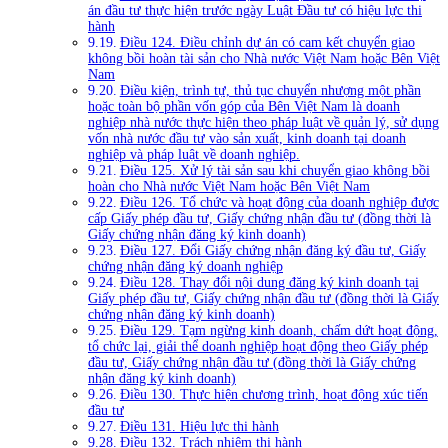
án đầu tư thực hiện trước ngày Luật Đầu tư có hiệu lực thi
hành
Điều 124. Điều chỉnh dự án có cam kết chuyển giao
không bồi hoàn tài sản cho Nhà nước Việt Nam hoặc Bên Việt
Nam
Điều kiện, trình tự, thủ tục chuyển nhượng một phần
hoặc toàn bộ phần vốn góp của Bên Việt Nam là doanh
nghiệp nhà nước thực hiện theo pháp luật về quản lý, sử dụng
vốn nhà nước đầu tư vào sản xuất, kinh doanh tại doanh
nghiệp và pháp luật về doanh nghiệp.
Điều 125. Xử lý tài sản sau khi chuyển giao không bồi
hoàn cho Nhà nước Việt Nam hoặc Bên Việt Nam
Điều 126. Tổ chức và hoạt động của doanh nghiệp được
cấp Giấy phép đầu tư, Giấy chứng nhận đầu tư (đồng thời là
Giấy chứng nhận đăng ký kinh doanh)
Điều 127. Đổi Giấy chứng nhận đăng ký đầu tư, Giấy
chứng nhận đăng ký doanh nghiệp
Điều 128. Thay đổi nội dung đăng ký kinh doanh tại
Giấy phép đầu tư, Giấy chứng nhận đầu tư (đồng thời là Giấy
chứng nhận đăng ký kinh doanh)
Điều 129. Tạm ngừng kinh doanh, chấm dứt hoạt động,
tổ chức lại, giải thể doanh nghiệp hoạt động theo Giấy phép
đầu tư, Giấy chứng nhận đầu tư (đồng thời là Giấy chứng
nhận đăng ký kinh doanh)
Điều 130. Thực hiện chương trình, hoạt động xúc tiến
đầu tư
Điều 131. Hiệu lực thi hành
Điều 132. Trách nhiệm thi hành