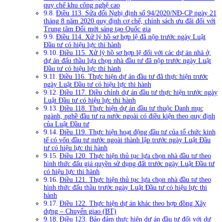
quy chế khu công nghệ cao
Điều 113. Sửa đổi Nghị định số 94/2020/NĐ-CP ngày 21
tháng 8 năm 2020 quy định cơ chế, chính sách ưu đãi đối với
Trung tâm Đổi mới sáng tạo Quốc gia
Điều 114. Xử lý hồ sơ hợp lệ đã nộp trước ngày Luật
Đầu tư có hiệu lực thi hành
Điều 115. Xử lý hồ sơ hợp lệ đối với các dự án nhà ở,
dự án đấu thầu lựa chọn nhà đầu tư đã nộp trước ngày Luật
Đầu tư có hiệu lực thi hành
Điều 116. Thực hiện dự án đầu tư đã thực hiện trước
ngày Luật Đầu tư có hiệu lực thi hành
Điều 117. Điều chỉnh dự án đầu tư thực hiện trước ngày
Luật Đầu tư có hiệu lực thi hành
Điều 118. Thực hiện dự án đầu tư thuộc Danh mục
ngành, nghề đầu tư ra nước ngoài có điều kiện theo quy định
của Luật Đầu tư
Điều 119. Thực hiện hoạt động đầu tư của tổ chức kinh
tế có vốn đầu tư nước ngoài thành lập trước ngày Luật Đầu
tư có hiệu lực thi hành
Điều 120. Thực hiện thủ tục lựa chọn nhà đầu tư theo
hình thức đấu giá quyền sử dụng đất trước ngày Luật Đầu tư
có hiệu lực thi hành
Điều 121. Thực hiện thủ tục lựa chọn nhà đầu tư theo
hình thức đấu thầu trước ngày Luật Đầu tư có hiệu lực thi
hành
Điều 122. Thực hiện dự án khác theo hợp đồng Xây
dựng – Chuyển giao (BT)
Điều 123. Bảo đảm thực hiện dự án đầu tư đối với dự