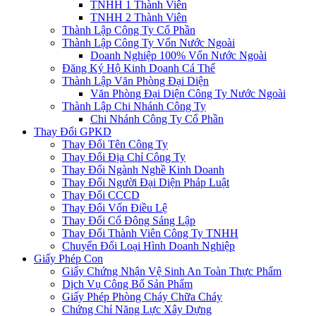
TNHH 1 Thành Viên
TNHH 2 Thành Viên
Thành Lập Công Ty Cổ Phần
Thành Lập Công Ty Vốn Nước Ngoài
Doanh Nghiệp 100% Vốn Nước Ngoài
Đăng Ký Hộ Kinh Doanh Cá Thể
Thành Lập Văn Phòng Đại Diện
Văn Phòng Đại Diện Công Ty Nước Ngoài
Thành Lập Chi Nhánh Công Ty
Chi Nhánh Công Ty Cổ Phần
Thay Đổi GPKD
Thay Đổi Tên Công Ty
Thay Đổi Địa Chỉ Công Ty
Thay Đổi Ngành Nghề Kinh Doanh
Thay Đổi Người Đại Diện Pháp Luật
Thay Đổi CCCD
Thay Đổi Vốn Điều Lệ
Thay Đổi Cổ Đông Sáng Lập
Thay Đổi Thành Viên Công Ty TNHH
Chuyển Đổi Loại Hình Doanh Nghiệp
Giấy Phép Con
Giấy Chứng Nhận Vệ Sinh An Toàn Thực Phẩm
Dịch Vụ Công Bố Sản Phẩm
Giấy Phép Phòng Cháy Chữa Cháy
Chứng Chỉ Năng Lực Xây Dựng