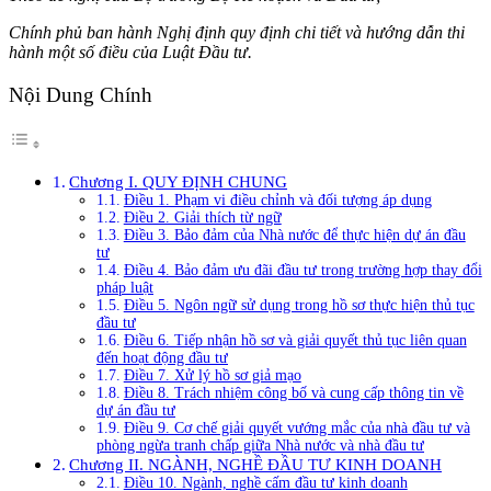
Chính phủ ban hành Nghị định quy định chi tiết và hướng dẫn thi
hành một số điều của Luật Đầu tư.
Nội Dung Chính
Chương I. QUY ĐỊNH CHUNG
Điều 1. Phạm vi điều chỉnh và đối tượng áp dụng
Điều 2. Giải thích từ ngữ
Điều 3. Bảo đảm của Nhà nước để thực hiện dự án đầu
tư
Điều 4. Bảo đảm ưu đãi đầu tư trong trường hợp thay đổi
pháp luật
Điều 5. Ngôn ngữ sử dụng trong hồ sơ thực hiện thủ tục
đầu tư
Điều 6. Tiếp nhận hồ sơ và giải quyết thủ tục liên quan
đến hoạt động đầu tư
Điều 7. Xử lý hồ sơ giả mạo
Điều 8. Trách nhiệm công bố và cung cấp thông tin về
dự án đầu tư
Điều 9. Cơ chế giải quyết vướng mắc của nhà đầu tư và
phòng ngừa tranh chấp giữa Nhà nước và nhà đầu tư
Chương II. NGÀNH, NGHỀ ĐẦU TƯ KINH DOANH
Điều 10. Ngành, nghề cấm đầu tư kinh doanh