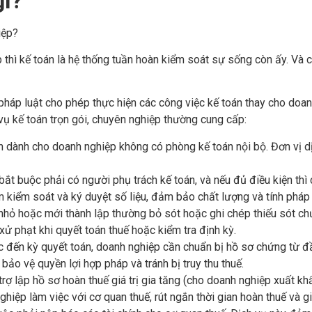
gì?
iệp?
 thì kế toán là hệ thống tuần hoàn kiểm soát sự sống còn ấy. Và 
háp luật cho phép thực hiện các công việc kế toán thay cho doanh
vụ kế toán trọn gói, chuyên nghiệp thường cung cấp:
ện dành cho doanh nghiệp không có phòng kế toán nội bộ. Đơn vị dị
bắt buộc phải có người phụ trách kế toán, và nếu đủ điều kiện th
m kiểm soát và ký duyệt số liệu, đảm bảo chất lượng và tính pháp 
nhỏ hoặc mới thành lập thường bỏ sót hoặc ghi chép thiếu sót chứn
xử phạt khi quyết toán thuế hoặc kiểm tra định kỳ.
ặc đến kỳ quyết toán, doanh nghiệp cần chuẩn bị hồ sơ chứng từ đầy
 bảo vệ quyền lợi hợp pháp và tránh bị truy thu thuế.
trợ lập hồ sơ hoàn thuế giá trị gia tăng (cho doanh nghiệp xuất k
iệp làm việc với cơ quan thuế, rút ngắn thời gian hoàn thuế và giả