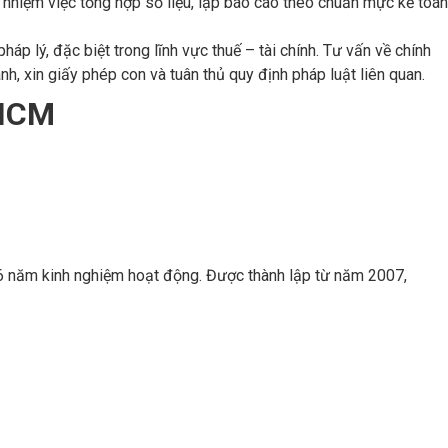
 nhiệm việc tổng hợp số liệu, lập báo cáo theo chuẩn mực kế toán
háp lý, đặc biệt trong lĩnh vực thuế – tài chính. Tư vấn về chính
nh, xin giấy phép con và tuân thủ quy định pháp luật liên quan.
.HCM
 16 năm kinh nghiệm hoạt động. Được thành lập từ năm 2007,