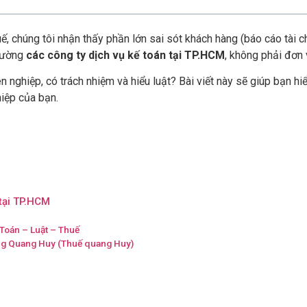
 chúng tôi nhận thấy phần lớn sai sót khách hàng (báo cáo tài chính
trường
các công ty dịch vụ kế toán tại TP.HCM
, không phải đơn 
ghiệp, có trách nhiệm và hiểu luật? Bài viết này sẽ giúp bạn hiểu 
iệp của bạn.
 tại TP.HCM
 Toán – Luật – Thuế
ộng Quang Huy (Thuế quang Huy)