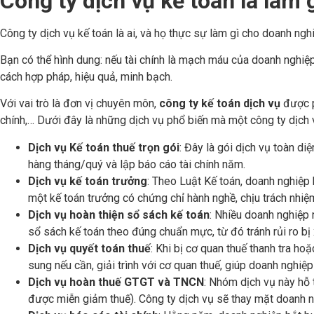
Công ty dịch vụ kế toán là làm 
Công ty dịch vụ kế toán là ai, và họ thực sự làm gì cho doanh ngh
Bạn có thể hình dung: nếu tài chính là mạch máu của doanh nghiệp
cách hợp pháp, hiệu quả, minh bạch.
Với vai trò là đơn vị chuyên môn,
công ty kế toán dịch vụ
được p
chính,… Dưới đây là những dịch vụ phổ biến mà một công ty dịch 
Dịch vụ Kế toán thuế trọn gói
: Đây là gói dịch vụ toàn di
hàng tháng/quý và lập báo cáo tài chính năm.
Dịch vụ kế toán trưởng
: Theo Luật Kế toán, doanh nghiệp 
một kế toán trưởng có chứng chỉ hành nghề, chịu trách nhiệ
Dịch vụ hoàn thiện sổ sách kế toán
: Nhiều doanh nghiệp 
sổ sách kế toán theo đúng chuẩn mực, từ đó tránh rủi ro bị 
Dịch vụ quyết toán thuế
: Khi bị cơ quan thuế thanh tra ho
sung nếu cần, giải trình với cơ quan thuế, giúp doanh nghiệp
Dịch vụ hoàn thuế GTGT và TNCN
: Nhóm dịch vụ này hỗ 
được miễn giảm thuế). Công ty dịch vụ sẽ thay mặt doanh ngh