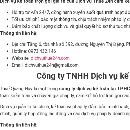
Dịch vụ kế toán trọn gói giá rẻ của Dịch Vụ Thuế 24h cam kế
Hỗ trợ tư vấn 24/7, đồng hành xuyên suốt quá trình hoạt đ
Tối ưu chi phí, bảo mật thông tin, chịu trách nhiệm pháp lý 
Đảm bảo chất lượng dịch vụ và giải quyết hồ sơ thủ tục nha
Thông tin liên hệ:
Địa chỉ: Tầng 6, tòa nhà số 392, đường Nguyễn Thị Đặng, 
Hotline: 0973.432.146
Website:
dichvuthue24h.com
Email: dichvuthue24h@gmail.com
Công ty TNHH Dịch vụ kế
Thuế Quang Huy là một trong
công ty dịch vụ kế toán tại TP.H
toán, kiểm toán và chuyên gia pháp lý, cam kết hỗ trợ trọn gói cá
Dịch vụ quản trị tài chính, kế toán và pháp lý đảm bảo minh bạch, 
chính, quản lý hợp đồng lao động và các dịch vụ pháp lý doanh ng
Thông tin liên hệ: