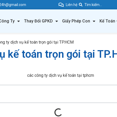
e24h@gmail.com
Liên hệ
Công Ty
Thay Đổi GPKD
Giấy Phép Con
Kế Toán 
ng ty dịch vụ kế toán trọn gói tại TP.HCM
ụ kế toán trọn gói tại TP