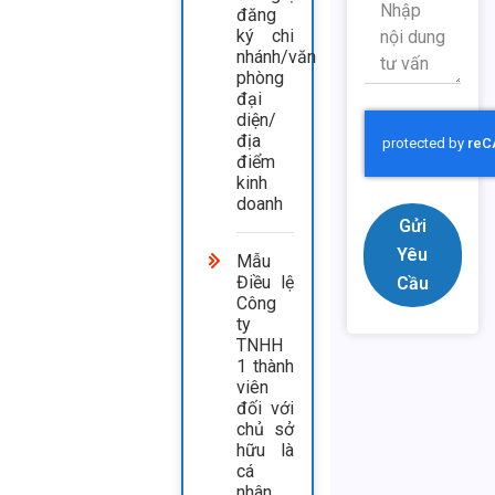
đăng
ký chi
nhánh/văn
phòng
đại
diện/
địa
điểm
kinh
doanh
Gửi
Yêu
Mẫu
Điều lệ
Cầu
Công
ty
TNHH
1 thành
viên
đối với
chủ sở
hữu là
cá
nhân