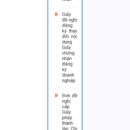
Giấy
đề nghị
đăng
ký thay
đổi nội
dung
Giấy
chứng
nhận
đăng
ký
doanh
nghiệp
Đơn đề
nghị
cấp
Giấy
phép
thành
lập Chi