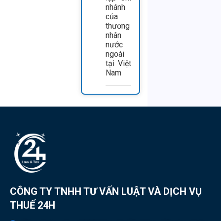
nhánh
của
thương
nhân
nước
ngoài
tại Việt
Nam
CÔNG TY TNHH TƯ VẤN LUẬT VÀ DỊCH VỤ
THUẾ 24H