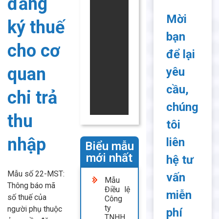
đăng
Mời
ký thuế
bạn
cho cơ
để lại
quan
yêu
cầu,
chi trả
chúng
thu
tôi
nhập
liên
Biểu mẫu
mới nhất
hệ tư
Mẫu số 22-MST:
vấn
Mẫu
Thông báo mã
Điều lệ
miễn
số thuế của
Công
ty
người phụ thuộc
phí
TNHH