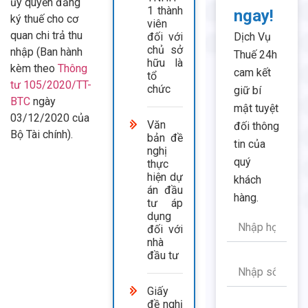
ủy quyền đăng
1 thành
ngay!
ký thuế cho cơ
viên
quan chi trả thu
Dịch Vụ
đối với
chủ sở
nhập (Ban hành
Thuế 24h
hữu là
kèm theo
Thông
cam kết
tổ
tư 105/2020/TT-
chức
giữ bí
BTC
ngày
mật tuyệt
03/12/2020 của
Văn
đối thông
Bộ Tài chính).
bản đề
tin của
nghị
quý
thực
hiện dự
khách
án đầu
hàng.
tư áp
dụng
đối với
nhà
đầu tư
Giấy
đề nghị