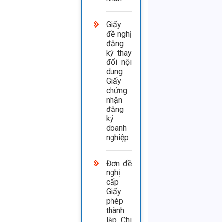
Giấy
đề nghị
đăng
ký thay
đổi nội
dung
Giấy
chứng
nhận
đăng
ký
doanh
nghiệp
Đơn đề
nghị
cấp
Giấy
phép
thành
lập Chi