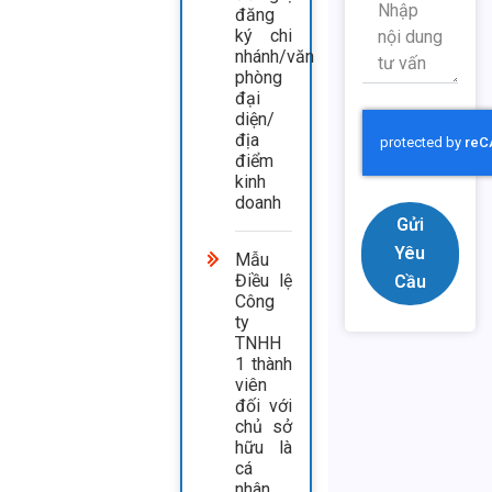
đăng
ký chi
nhánh/văn
phòng
đại
diện/
địa
điểm
kinh
doanh
Gửi
Yêu
Mẫu
Điều lệ
Cầu
Công
ty
TNHH
1 thành
viên
đối với
chủ sở
hữu là
cá
nhân