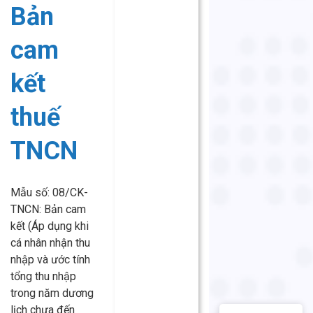
Bản
cam
kết
thuế
TNCN
Mẫu số: 08/CK-
TNCN: Bản cam
kết (Áp dụng khi
cá nhân nhận thu
nhập và ước tính
tổng thu nhập
trong năm dương
lịch chưa đến