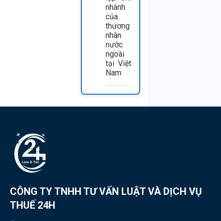
nhánh
của
thương
nhân
nước
ngoài
tại Việt
Nam
CÔNG TY TNHH TƯ VẤN LUẬT VÀ DỊCH VỤ
THUẾ 24H