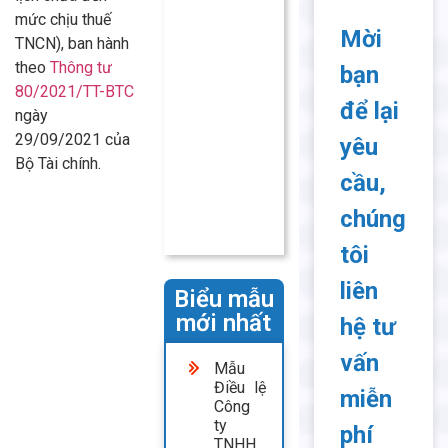
mức chịu thuế
Mời
TNCN), ban hành
theo
Thông tư
bạn
80/2021/TT-BTC
để lại
ngày
29/09/2021 của
yêu
Bộ Tài chính.
cầu,
chúng
tôi
liên
Biểu mẫu
mới nhất
hệ tư
vấn
Mẫu
Điều lệ
miễn
Công
ty
phí
TNHH