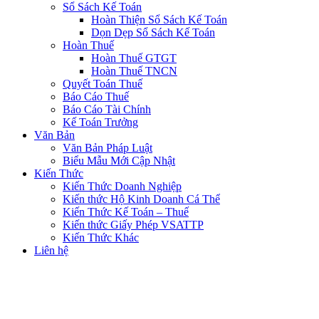
Sổ Sách Kế Toán
Hoàn Thiện Sổ Sách Kế Toán
Dọn Dẹp Sổ Sách Kế Toán
Hoàn Thuế
Hoàn Thuế GTGT
Hoàn Thuế TNCN
Quyết Toán Thuế
Báo Cáo Thuế
Báo Cáo Tài Chính
Kế Toán Trưởng
Văn Bản
Văn Bản Pháp Luật
Biểu Mẫu Mới Cập Nhật
Kiến Thức
Kiến Thức Doanh Nghiệp
Kiến thức Hộ Kinh Doanh Cá Thể
Kiến Thức Kế Toán – Thuế
Kiến thức Giấy Phép VSATTP
Kiến Thức Khác
Liên hệ