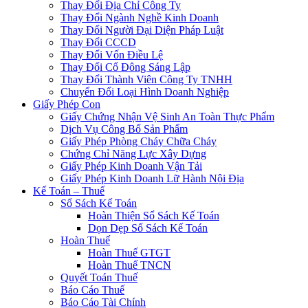
Thay Đổi Địa Chỉ Công Ty
Thay Đổi Ngành Nghề Kinh Doanh
Thay Đổi Người Đại Diện Pháp Luật
Thay Đổi CCCD
Thay Đổi Vốn Điều Lệ
Thay Đổi Cổ Đông Sáng Lập
Thay Đổi Thành Viên Công Ty TNHH
Chuyển Đổi Loại Hình Doanh Nghiệp
Giấy Phép Con
Giấy Chứng Nhận Vệ Sinh An Toàn Thực Phẩm
Dịch Vụ Công Bố Sản Phẩm
Giấy Phép Phòng Cháy Chữa Cháy
Chứng Chỉ Năng Lực Xây Dựng
Giấy Phép Kinh Doanh Vận Tải
Giấy Phép Kinh Doanh Lữ Hành Nội Địa
Kế Toán – Thuế
Sổ Sách Kế Toán
Hoàn Thiện Sổ Sách Kế Toán
Dọn Dẹp Sổ Sách Kế Toán
Hoàn Thuế
Hoàn Thuế GTGT
Hoàn Thuế TNCN
Quyết Toán Thuế
Báo Cáo Thuế
Báo Cáo Tài Chính