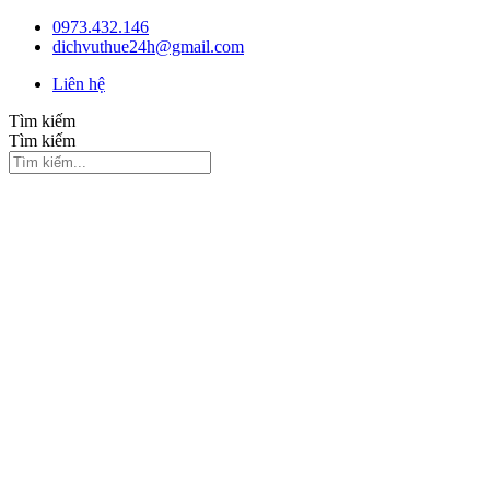
Chuyển
0973.432.146
đến
dichvuthue24h@gmail.com
nội
Liên hệ
dung
Tìm kiếm
Tìm kiếm