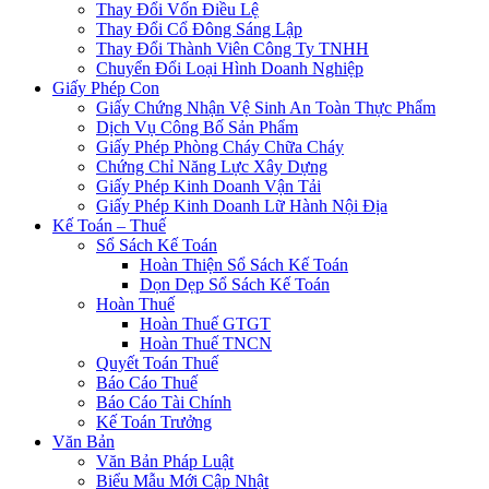
Thay Đổi Vốn Điều Lệ
Thay Đổi Cổ Đông Sáng Lập
Thay Đổi Thành Viên Công Ty TNHH
Chuyển Đổi Loại Hình Doanh Nghiệp
Giấy Phép Con
Giấy Chứng Nhận Vệ Sinh An Toàn Thực Phẩm
Dịch Vụ Công Bố Sản Phẩm
Giấy Phép Phòng Cháy Chữa Cháy
Chứng Chỉ Năng Lực Xây Dựng
Giấy Phép Kinh Doanh Vận Tải
Giấy Phép Kinh Doanh Lữ Hành Nội Địa
Kế Toán – Thuế
Sổ Sách Kế Toán
Hoàn Thiện Sổ Sách Kế Toán
Dọn Dẹp Sổ Sách Kế Toán
Hoàn Thuế
Hoàn Thuế GTGT
Hoàn Thuế TNCN
Quyết Toán Thuế
Báo Cáo Thuế
Báo Cáo Tài Chính
Kế Toán Trưởng
Văn Bản
Văn Bản Pháp Luật
Biểu Mẫu Mới Cập Nhật