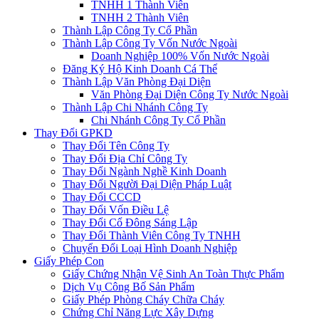
TNHH 1 Thành Viên
TNHH 2 Thành Viên
Thành Lập Công Ty Cổ Phần
Thành Lập Công Ty Vốn Nước Ngoài
Doanh Nghiệp 100% Vốn Nước Ngoài
Đăng Ký Hộ Kinh Doanh Cá Thể
Thành Lập Văn Phòng Đại Diện
Văn Phòng Đại Diện Công Ty Nước Ngoài
Thành Lập Chi Nhánh Công Ty
Chi Nhánh Công Ty Cổ Phần
Thay Đổi GPKD
Thay Đổi Tên Công Ty
Thay Đổi Địa Chỉ Công Ty
Thay Đổi Ngành Nghề Kinh Doanh
Thay Đổi Người Đại Diện Pháp Luật
Thay Đổi CCCD
Thay Đổi Vốn Điều Lệ
Thay Đổi Cổ Đông Sáng Lập
Thay Đổi Thành Viên Công Ty TNHH
Chuyển Đổi Loại Hình Doanh Nghiệp
Giấy Phép Con
Giấy Chứng Nhận Vệ Sinh An Toàn Thực Phẩm
Dịch Vụ Công Bố Sản Phẩm
Giấy Phép Phòng Cháy Chữa Cháy
Chứng Chỉ Năng Lực Xây Dựng