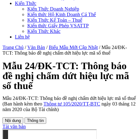
Kiến Thức
Kiến Thức Doanh Nghiệp
Kiến thức Hộ Kinh Doanh Cá Thể
Kiến Thức Kế Toán – Thuế
Kiến thức Giấy Phép VSATTP
Kiến Thức Khác
Liên hệ
Trang Chủ
/
Văn Bản
/
Biểu Mẫu Mới Cập Nhật
/
Mẫu 24/ĐK-
TCT: Thông báo đề nghị chấm dứt hiệu lực mã số thuế
Mẫu 24/ĐK-TCT: Thông báo
đề nghị chấm dứt hiệu lực mã
số thuế
Mẫu 24/ĐK-TCT: Thông báo đề nghị chấm dứt hiệu lực mã số thuế
(Ban hành kèm theo
Thông tư 105/2020/TT-BTC
ngày 03 tháng 12
năm 2020 của Bộ Tài chính)
Nội dung
Thông tin
Tải văn bản