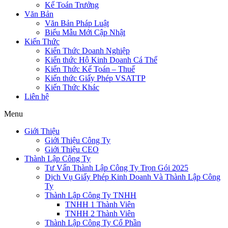
Kế Toán Trưởng
Văn Bản
Văn Bản Pháp Luật
Biểu Mẫu Mới Cập Nhật
Kiến Thức
Kiến Thức Doanh Nghiệp
Kiến thức Hộ Kinh Doanh Cá Thể
Kiến Thức Kế Toán – Thuế
Kiến thức Giấy Phép VSATTP
Kiến Thức Khác
Liên hệ
Menu
Giới Thiệu
Giới Thiệu Công Ty
Giới Thiệu CEO
Thành Lập Công Ty
Tư Vấn Thành Lập Công Ty Trọn Gói 2025
Dịch Vụ Giấy Phép Kinh Doanh Và Thành Lập Công
Ty
Thành Lập Công Ty TNHH
TNHH 1 Thành Viên
TNHH 2 Thành Viên
Thành Lập Công Ty Cổ Phần