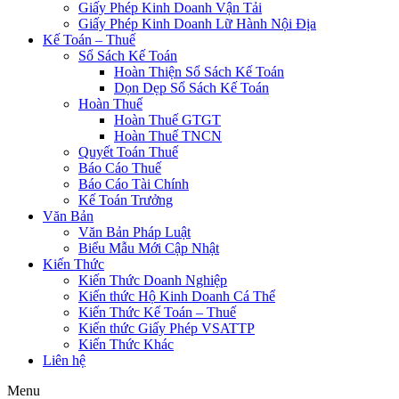
Giấy Phép Kinh Doanh Vận Tải
Giấy Phép Kinh Doanh Lữ Hành Nội Địa
Kế Toán – Thuế
Sổ Sách Kế Toán
Hoàn Thiện Sổ Sách Kế Toán
Dọn Dẹp Sổ Sách Kế Toán
Hoàn Thuế
Hoàn Thuế GTGT
Hoàn Thuế TNCN
Quyết Toán Thuế
Báo Cáo Thuế
Báo Cáo Tài Chính
Kế Toán Trưởng
Văn Bản
Văn Bản Pháp Luật
Biểu Mẫu Mới Cập Nhật
Kiến Thức
Kiến Thức Doanh Nghiệp
Kiến thức Hộ Kinh Doanh Cá Thể
Kiến Thức Kế Toán – Thuế
Kiến thức Giấy Phép VSATTP
Kiến Thức Khác
Liên hệ
Menu