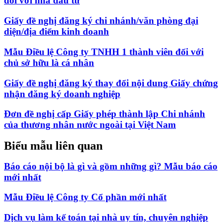
đối với nhà đầu tư
Giấy đề nghị đăng ký chi nhánh/văn phòng đại
diện/địa điểm kinh doanh
Mẫu Điều lệ Công ty TNHH 1 thành viên đối với
chủ sở hữu là cá nhân
Giấy đề nghị đăng ký thay đổi nội dung Giấy chứng
nhận đăng ký doanh nghiệp
Đơn đề nghị cấp Giấy phép thành lập Chi nhánh
của thương nhân nước ngoài tại Việt Nam
Biểu mẫu liên quan
Báo cáo nội bộ là gì và gồm những gì? Mẫu báo cáo
mới nhất
Mẫu Điều lệ Công ty Cổ phần mới nhất
Dịch vụ làm kế toán tại nhà uy tín, chuyên nghiệp