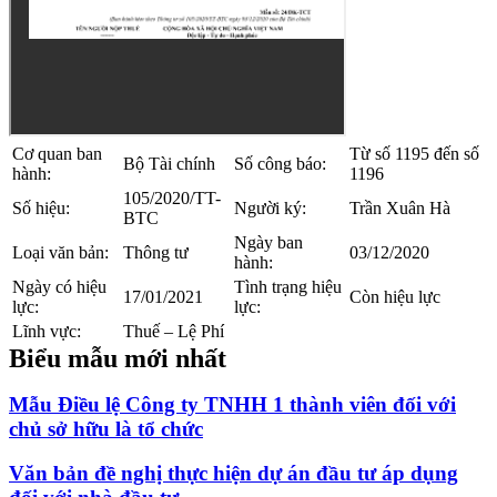
Cơ quan ban
Từ số 1195 đến số
Bộ Tài chính
Số công báo:
hành:
1196
105/2020/TT-
Số hiệu:
Người ký:
Trần Xuân Hà
BTC
Ngày ban
Loại văn bản:
Thông tư
03/12/2020
hành:
Ngày có hiệu
Tình trạng hiệu
17/01/2021
Còn hiệu lực
lực:
lực:
Lĩnh vực:
Thuế – Lệ Phí
Biểu mẫu mới nhất
Mẫu Điều lệ Công ty TNHH 1 thành viên đối với
chủ sở hữu là tổ chức
Văn bản đề nghị thực hiện dự án đầu tư áp dụng