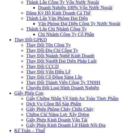
Thành Lập Công Ty Vốn Nước Ngoài
Doanh Nghiệp 100% Vốn Nước Ngoài
Đăng Ký Hộ Kinh Doanh Cá Thể
Thành Lập Văn Phòng Đại Diện
Văn Phòng Đại Diện Công Ty Nước Ngoài
Thành Lập Chi Nhánh Công Ty
Chi Nhánh Công Ty Cổ Phần
Thay Đổi GPKD
Thay Đổi Tên Công Ty
Thay Đổi Địa Chỉ Công Ty
Thay Đổi Ngành Nghề Kinh Doanh
Thay Đổi Người Đại Diện Pháp Luật
Thay Đổi CCCD
Thay Đổi Vốn Điều Lệ
Thay Đổi Cổ Đông Sáng Lập
Thay Đổi Thành Viên Công Ty TNHH
Chuyển Đổi Loại Hình Doanh Nghiệp
Giấy Phép Con
Giấy Chứng Nhận Vệ Sinh An Toàn Thực Phẩm
Dịch Vụ Công Bố Sản Phẩm
Giấy Phép Phòng Cháy Chữa Cháy
Chứng Chỉ Năng Lực Xây Dựng
Giấy Phép Kinh Doanh Vận Tải
Giấy Phép Kinh Doanh Lữ Hành Nội Địa
Kế Toán – Thuế