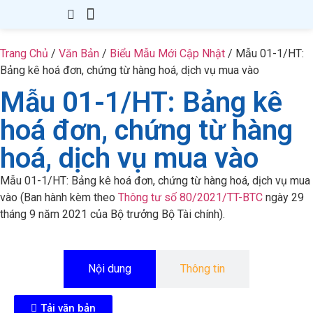
Giới Thiệu
Thành Lập Công Ty
Thay Đổi GPKD
Giấy Phép Con
Kế Toán – Thuế
Văn Bản
Kiến Thức
Liên hệ
Trang Chủ
/
Văn Bản
/
Biểu Mẫu Mới Cập Nhật
/
Mẫu 01-1/HT:
Bảng kê hoá đơn, chứng từ hàng hoá, dịch vụ mua vào
Mẫu 01-1/HT: Bảng kê
hoá đơn, chứng từ hàng
hoá, dịch vụ mua vào
Mẫu 01-1/HT: Bảng kê hoá đơn, chứng từ hàng hoá, dịch vụ mua
vào (Ban hành kèm theo
Thông tư số 80/2021/TT-BTC
ngày 29
tháng 9 năm 2021 của Bộ trưởng Bộ Tài chính).
Nội dung
Thông tin
Tải văn bản