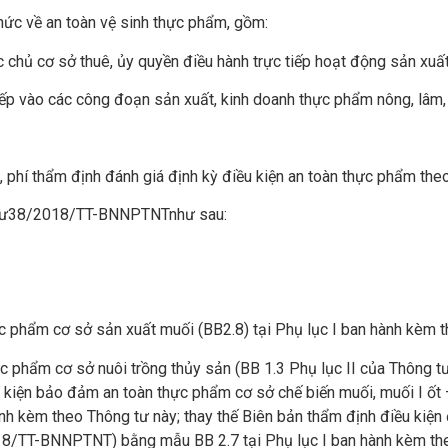
hức về an toàn vệ sinh thực phẩm, gồm:
 chủ cơ sở thuê, ủy quyền điều hành trực tiếp hoạt động sản xuấ
tiếp vào các công đoạn sản xuất, kinh doanh thực phẩm nông, lâm, 
 phí thẩm định đánh giá định kỳ điều kiện an toàn thực phẩm theo
tư
38/2018/TT-BNNPTNT
như sau:
c phẩm cơ sở sản xuất muối (BB2.8) tại Phụ lục I ban hành kèm t
ực phẩm cơ sở nuôi trồng thủy sản (BB 1.3 Phụ lục II của Thôn
 kiện bảo đảm an toàn thực phẩm cơ sở chế biến muối, muối I ốt
 kèm theo Thông tư này; thay thế Biên bản thẩm định điều kiện 
18/TT-BNNPTNT) bằng mẫu BB 2.7 tại Phụ lục I ban hành kèm the