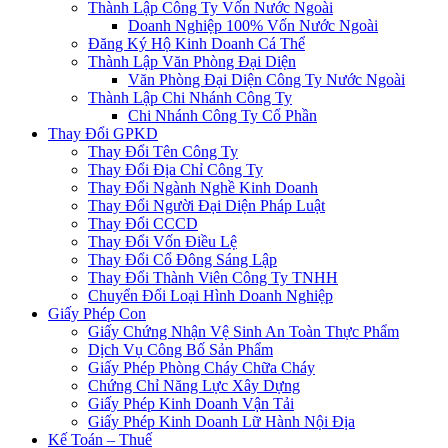
Thành Lập Công Ty Vốn Nước Ngoài
Doanh Nghiệp 100% Vốn Nước Ngoài
Đăng Ký Hộ Kinh Doanh Cá Thể
Thành Lập Văn Phòng Đại Diện
Văn Phòng Đại Diện Công Ty Nước Ngoài
Thành Lập Chi Nhánh Công Ty
Chi Nhánh Công Ty Cổ Phần
Thay Đổi GPKD
Thay Đổi Tên Công Ty
Thay Đổi Địa Chỉ Công Ty
Thay Đổi Ngành Nghề Kinh Doanh
Thay Đổi Người Đại Diện Pháp Luật
Thay Đổi CCCD
Thay Đổi Vốn Điều Lệ
Thay Đổi Cổ Đông Sáng Lập
Thay Đổi Thành Viên Công Ty TNHH
Chuyển Đổi Loại Hình Doanh Nghiệp
Giấy Phép Con
Giấy Chứng Nhận Vệ Sinh An Toàn Thực Phẩm
Dịch Vụ Công Bố Sản Phẩm
Giấy Phép Phòng Cháy Chữa Cháy
Chứng Chỉ Năng Lực Xây Dựng
Giấy Phép Kinh Doanh Vận Tải
Giấy Phép Kinh Doanh Lữ Hành Nội Địa
Kế Toán – Thuế