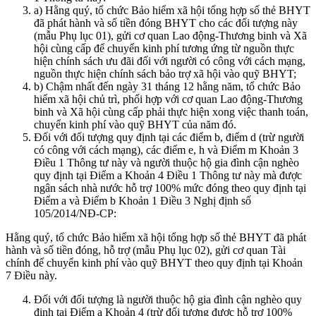
a) Hằng quý, tổ chức Bảo hiểm xã hội tổng hợp số thẻ BHYT
đã phát hành và số tiền đóng BHYT cho các đối tượng này
(mẫu Phụ lục 01), gửi cơ quan Lao động-Thương binh và Xã
hội cùng cấp để chuyển kinh phí tương ứng từ nguồn thực
hiện chính sách ưu đãi đối với người có công với cách mạng,
nguồn thực hiện chính sách bảo trợ xã hội vào quỹ BHYT;
b) Chậm nhất đến ngày 31 tháng 12 hằng năm, tổ chức Bảo
hiểm xã hội chủ trì, phối hợp với cơ quan Lao động-Thương
binh và Xã hội cùng cấp phải thực hiện xong việc thanh toán,
chuyển kinh phí vào quỹ BHYT của năm đó.
Đối với đối tượng quy định tại các điểm b, điểm d (trừ người
có công với cách mạng), các điểm e, h và Điểm m Khoản 3
Điều 1 Thông tư này và người thuộc hộ gia đình cận nghèo
quy định tại Điểm a Khoản 4 Điều 1 Thông tư này mà được
ngân sách nhà nước hỗ trợ 100% mức đóng theo quy định tại
Điểm a và Điểm b Khoản 1 Điều 3 Nghị định số
105/2014/NĐ-CP:
Hằng quý, tổ chức Bảo hiểm xã hội tổng hợp số thẻ BHYT đã phát
hành và số tiền đóng, hỗ trợ (mẫu Phụ lục 02), gửi cơ quan Tài
chính để chuyển kinh phí vào quỹ BHYT theo quy định tại Khoản
7 Điều này.
Đối với đối tượng là người thuộc hộ gia đình cận nghèo quy
định tại Điểm a Khoản 4 (trừ đối tượng được hỗ trợ 100%