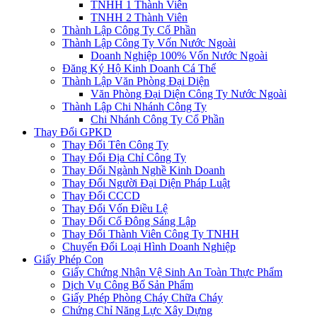
TNHH 1 Thành Viên
TNHH 2 Thành Viên
Thành Lập Công Ty Cổ Phần
Thành Lập Công Ty Vốn Nước Ngoài
Doanh Nghiệp 100% Vốn Nước Ngoài
Đăng Ký Hộ Kinh Doanh Cá Thể
Thành Lập Văn Phòng Đại Diện
Văn Phòng Đại Diện Công Ty Nước Ngoài
Thành Lập Chi Nhánh Công Ty
Chi Nhánh Công Ty Cổ Phần
Thay Đổi GPKD
Thay Đổi Tên Công Ty
Thay Đổi Địa Chỉ Công Ty
Thay Đổi Ngành Nghề Kinh Doanh
Thay Đổi Người Đại Diện Pháp Luật
Thay Đổi CCCD
Thay Đổi Vốn Điều Lệ
Thay Đổi Cổ Đông Sáng Lập
Thay Đổi Thành Viên Công Ty TNHH
Chuyển Đổi Loại Hình Doanh Nghiệp
Giấy Phép Con
Giấy Chứng Nhận Vệ Sinh An Toàn Thực Phẩm
Dịch Vụ Công Bố Sản Phẩm
Giấy Phép Phòng Cháy Chữa Cháy
Chứng Chỉ Năng Lực Xây Dựng