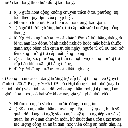
mướn lao động theo hợp đồng lao động.
b) Người hoạt động không chuyên trách ở xã, phường, thị
trấn theo quy định của pháp luật.
Nhóm do tổ chức Bảo hiểm xã hội đóng, bao gồm:
a) Người hưởng lương hưu, trợ cấp mất sức lao động hằng
tháng;
b) Người đang hưởng trợ cấp bảo hiểm xã hội hằng tháng do
bị tai nạn lao động, bệnh nghề nghiệp hoặc mắc bệnh thuộc
danh mục bệnh cần chữa trị dài ngày; người từ đủ 80 tuổi trở
lên đang hưởng trợ cấp tuất hằng tháng;
c) Cán bộ xã, phường, thị trấn đã nghỉ việc đang hưởng trợ
cấp bảo hiểm xã hội hằng tháng;
d) Người đang hưởng trợ cấp thất nghiệp;
đ) Công nhân cao su đang hưởng trợ cấp hằng tháng theo Quyết
định số 206/CP ngày 30/5/1979 của Hội đồng Chính phủ (nay là
Chính phủ) về chính sách đối với công nhân mới giải phóng làm
nghề nặng nhọc, có hại sức khỏe nay già yếu phải thôi việc.
Nhóm do ngân sách nhà nước đóng, bao gồm:
a) Sỹ quan, quân nhân chuyên nghiệp, hạ sỹ quan, binh sỹ
quân đội đang tại ngũ; sỹ quan, hạ sỹ quan nghiệp vụ và sỹ
quan, hạ sỹ quan chuyên môn, kỹ thuật đang công tác trong
lực lượng công an nhân dân, học viên công an nhân dân, hạ