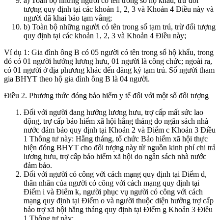
a) Toàn bộ những người có tên trong sổ hộ khẩu, trừ đối
tượng quy định tại các khoản 1, 2, 3 và Khoản 4 Điều này và
người đã khai báo tạm vắng;
b) Toàn bộ những người có tên trong sổ tạm trú, trừ đối tượng
quy định tại các khoản 1, 2, 3 và Khoản 4 Điều này;
Ví dụ 1: Gia đình ông B có 05 người có tên trong sổ hộ khẩu, trong
đó có 01 người hưởng lương hưu, 01 người là công chức; ngoài ra,
có 01 người ở địa phương khác đến đăng ký tạm trú. Số người tham
gia BHYT theo hộ gia đình ông B là 04 người.
Điều 2. Phương thức đóng bảo hiểm y tế đối với một số đối tượng
Đối với người đang hưởng lương hưu, trợ cấp mất sức lao
động, trợ cấp bảo hiểm xã hội hằng tháng do ngân sách nhà
nước đảm bảo quy định tại Khoản 2 và Điểm c Khoản 3 Điều
1 Thông tư này: Hằng tháng, tổ chức Bảo hiểm xã hội thực
hiện đóng BHYT cho đối tượng này từ nguồn kinh phí chi trả
lương hưu, trợ cấp bảo hiểm xã hội do ngân sách nhà nước
đảm bảo.
Đối với người có công với cách mạng quy định tại Điểm d,
thân nhân của người có công với cách mạng quy định tại
Điểm i và Điểm k, người phục vụ người có công với cách
mạng quy định tại Điểm o và người thuộc diện hưởng trợ cấp
bảo trợ xã hội hằng tháng quy định tại Điểm g Khoản 3 Điều
1 Thông tư này: