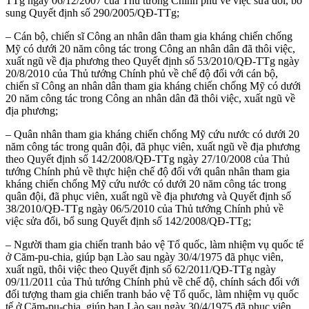
TTg ngày 06/12/2007 của Thủ tướng Chính phủ về việc sửa đổi, bổ
sung Quyết định số 290/2005/QĐ-TTg;
– Cán bộ, chiến sĩ Công an nhân dân tham gia kháng chiến chống
Mỹ có dưới 20 năm công tác trong Công an nhân dân đã thôi việc,
xuất ngũ về địa phương theo Quyết định số 53/2010/QĐ-TTg ngày
20/8/2010 của Thủ tướng Chính phủ về chế độ đối với cán bộ,
chiến sĩ Công an nhân dân tham gia kháng chiến chống Mỹ có dưới
20 năm công tác trong Công an nhân dân đã thôi việc, xuất ngũ về
địa phương;
– Quân nhân tham gia kháng chiến chống Mỹ cứu nước có dưới 20
năm công tác trong quân đội, đã phục viên, xuất ngũ về địa phương
theo Quyết định số 142/2008/QĐ-TTg ngày 27/10/2008 của Thủ
tướng Chính phủ về thực hiện chế độ đối với quân nhân tham gia
kháng chiến chống Mỹ cứu nước có dưới 20 năm công tác trong
quân đội, đã phục viên, xuất ngũ về địa phương và Quyết định số
38/2010/QĐ-TTg ngày 06/5/2010 của Thủ tướng Chính phủ về
việc sửa đổi, bổ sung Quyết định số 142/2008/QĐ-TTg;
– Người tham gia chiến tranh bảo vệ Tổ quốc, làm nhiệm vụ quốc tế
ở Căm-pu-chia, giúp bạn Lào sau ngày 30/4/1975 đã phục viên,
xuất ngũ, thôi việc theo Quyết định số 62/2011/QĐ-TTg ngày
09/11/2011 của Thủ tướng Chính phủ về chế độ, chính sách đối với
đối tượng tham gia chiến tranh bảo vệ Tổ quốc, làm nhiệm vụ quốc
tế ở Căm-pu-chia, giúp bạn Lào sau ngày 30/4/1975 đã phục viên,