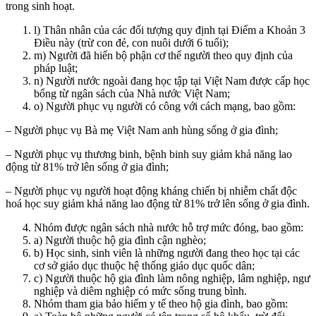
trong sinh hoạt.
l) Thân nhân của các đối tượng quy định tại Điểm a Khoản 3
Điều này (trừ con đẻ, con nuôi dưới 6 tuổi);
m) Người đã hiến bộ phận cơ thể người theo quy định của
pháp luật;
n) Người nước ngoài đang học tập tại Việt Nam được cấp học
bổng từ ngân sách của Nhà nước Việt Nam;
o) Người phục vụ người có công với cách mạng, bao gồm:
– Người phục vụ Bà mẹ Việt Nam anh hùng sống ở gia đình;
– Người phục vụ thương binh, bệnh binh suy giảm khả năng lao
động từ 81% trở lên sống ở gia đình;
– Người phục vụ người hoạt động kháng chiến bị nhiễm chất độc
hoá học suy giảm khả năng lao động từ 81% trở lên sống ở gia đình.
Nhóm được ngân sách nhà nước hỗ trợ mức đóng, bao gồm:
a) Người thuộc hộ gia đình cận nghèo;
b) Học sinh, sinh viên là những người đang theo học tại các
cơ sở giáo dục thuộc hệ thống giáo dục quốc dân;
c) Người thuộc hộ gia đình làm nông nghiệp, lâm nghiệp, ngư
nghiệp và diêm nghiệp có mức sống trung bình.
Nhóm tham gia bảo hiểm y tế theo hộ gia đình, bao gồm: