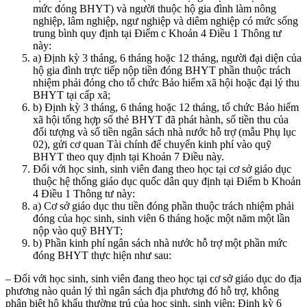
mức đóng BHYT) và người thuộc hộ gia đình làm nông
nghiệp, lâm nghiệp, ngư nghiệp và diêm nghiệp có mức sống
trung bình quy định tại Điểm c Khoản 4 Điều 1 Thông tư
này:
a) Định kỳ 3 tháng, 6 tháng hoặc 12 tháng, người đại diện của
hộ gia đình trực tiếp nộp tiền đóng BHYT phần thuộc trách
nhiệm phải đóng cho tổ chức Bảo hiểm xã hội hoặc đại lý thu
BHYT tại cấp xã;
b) Định kỳ 3 tháng, 6 tháng hoặc 12 tháng, tổ chức Bảo hiểm
xã hội tổng hợp số thẻ BHYT đã phát hành, số tiền thu của
đối tượng và số tiền ngân sách nhà nước hỗ trợ (mẫu Phụ lục
02), gửi cơ quan Tài chính để chuyển kinh phí vào quỹ
BHYT theo quy định tại Khoản 7 Điều này.
Đối với học sinh, sinh viên đang theo học tại cơ sở giáo dục
thuộc hệ thống giáo dục quốc dân quy định tại Điểm b Khoản
4 Điều 1 Thông tư này:
a) Cơ sở giáo dục thu tiền đóng phần thuộc trách nhiệm phải
đóng của học sinh, sinh viên 6 tháng hoặc một năm một lần
nộp vào quỹ BHYT;
b) Phần kinh phí ngân sách nhà nước hỗ trợ một phần mức
đóng BHYT thực hiện như sau:
– Đối với học sinh, sinh viên đang theo học tại cơ sở giáo dục do địa
phương nào quản lý thì ngân sách địa phương đó hỗ trợ, không
phân biệt hộ khẩu thường trú của học sinh, sinh viên: Định kỳ 6