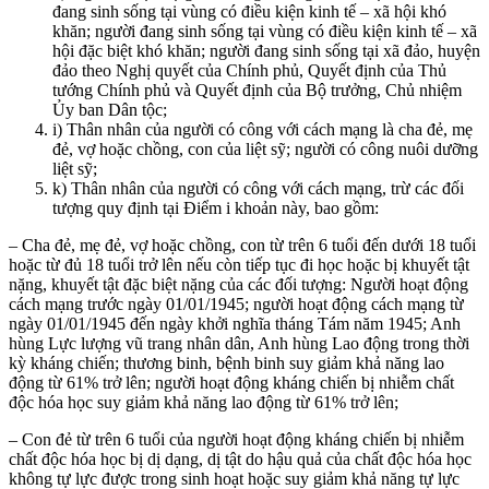
đang sinh sống tại vùng có điều kiện kinh tế – xã hội khó
khăn; người đang sinh sống tại vùng có điều kiện kinh tế – xã
hội đặc biệt khó khăn; người đang sinh sống tại xã đảo, huyện
đảo theo Nghị quyết của Chính phủ, Quyết định của Thủ
tướng Chính phủ và Quyết định của Bộ trưởng, Chủ nhiệm
Ủy ban Dân tộc;
i) Thân nhân của người có công với cách mạng là cha đẻ, mẹ
đẻ, vợ hoặc chồng, con của liệt sỹ; người có công nuôi dưỡng
liệt sỹ;
k) Thân nhân của người có công với cách mạng, trừ các đối
tượng quy định tại Điểm i khoản này, bao gồm:
– Cha đẻ, mẹ đẻ, vợ hoặc chồng, con từ trên 6 tuổi đến dưới 18 tuổi
hoặc từ đủ 18 tuổi trở lên nếu còn tiếp tục đi học hoặc bị khuyết tật
nặng, khuyết tật đặc biệt nặng của các đối tượng: Người hoạt động
cách mạng trước ngày 01/01/1945; người hoạt động cách mạng từ
ngày 01/01/1945 đến ngày khởi nghĩa tháng Tám năm 1945; Anh
hùng Lực lượng vũ trang nhân dân, Anh hùng Lao động trong thời
kỳ kháng chiến; thương binh, bệnh binh suy giảm khả năng lao
động từ 61% trở lên; người hoạt động kháng chiến bị nhiễm chất
độc hóa học suy giảm khả năng lao động từ 61% trở lên;
– Con đẻ từ trên 6 tuổi của người hoạt động kháng chiến bị nhiễm
chất độc hóa học bị dị dạng, dị tật do hậu quả của chất độc hóa học
không tự lực được trong sinh hoạt hoặc suy giảm khả năng tự lực