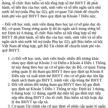
tháng, tổ chức Bảo hiểm xã hội tổng hợp số thẻ BHYT đã phát
hành, số tiền thu của học sinh, sinh viên và số tiền ngân sách nhà
nước hỗ trợ (mẫu Phụ lục 02), gửi cơ quan Tài chính để chuyển
kinh phí vào quỹ BHYT theo quy định tại Khoản 7 Điều này;
– Đối với học sinh, sinh viên đang theo học tại cơ sở giáo dục do
Bộ, cơ quan Trung ương quản lý thì do ngân sách trung ương hỗ
trợ: Định kỳ 6 tháng, tổ chức Bảo hiểm xã hội tổng hợp số thẻ
BHYT đã phát hành, số tiền thu của học sinh, sinh viên và số tiền
ngân sách nhà nước hỗ trợ (mẫu Phụ lục 02), gửi Bảo hiểm xã hội
Việt Nam để tổng hợp, gửi Bộ Tài chính để chuyển kinh phí vào
quỹ BHYT.
c) Đối với học sinh, sinh viên thuộc nhiều đối tượng khác
nhau quy định tại Khoản 3 và Điểm a Khoản 4 Điều 1 Thông
tư này đang theo học tại cơ sở giáo dục do Bộ, cơ quan Trung
ương quản lý thì tham gia BHYT theo quy định tại Khoản 8
Điều này và xuất trình thẻ BHYT cho cơ sở giáo dục khi lập
danh sách tham gia BHYT, tránh việc cấp trùng thẻ BHYT.
Đối với nhóm đối tượng tham gia BHYT theo hộ gia đình
quy định tại Khoản 5 Điều 1 Thông tư này: Định kỳ 3 tháng,
6 tháng hoặc 12 tháng, người đại diện hộ gia đình trực tiếp
nộp tiền đóng BHYT cho tổ chức Bảo hiểm xã hội hoặc đại
lý thu BHYT tại cấp xã.
Cơ quan Tài chính căn cứ quy định về phân cấp quản lý ngân