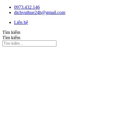
Chuyển
0973.432.146
đến
dichvuthue24h@gmail.com
nội
Liên hệ
dung
Tìm kiếm
Tìm kiếm