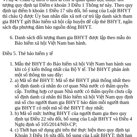
tượng quy định tại Điểm e khoản 3 Điều 1 Thông tư này. Theo quy
định tại điểm b khoản 1 Điều 17 sửa đổi, bổ sung của Luật BHYT
thì cháu Q được Ủy ban nhân dân xã nơi cư trú lập danh sách tham
gia BHYT gửi Bảo hiểm xã hội cấp huyện để cấp thẻ BHYT, ngân
sách địa phương đảm bảo nguồn đóng BHYT.
Danh sách đối tượng tham gia BHYT được lập theo mẫu do
Bảo hiểm xã hội Việt Nam ban hành.
Điều 5. Thẻ bảo hiểm y tế
Mẫu thẻ BHYT do Bảo hiểm xã hội Việt Nam ban hành sau
khi có ý kiến thống nhất của Bộ Y tế. Thẻ BHYT phản ánh
một số thông tin sau đây:
a) Mã số thẻ BHYT: Mã số thẻ BHYT phải thống nhất theo
số định danh cá nhân do cơ quan Nhà nước có thẩm quyền
cấp. Trường hợp cơ quan Nhà nước có thẩm quyền chưa cấp
số định danh cá nhân thì Bảo hiểm xã hội Việt Nam quy định
mã số cho người tham gia BHYT bảo đảm mỗi người tham
gia BHYT có một mã số thẻ BHYT duy nhất;
b) Mã số mức hưởng BHYT của người tham gia theo quy
định tại Điều 22 sửa đổi, bổ sung của Luật BHYT và Điều 4
Nghị định số 105/2014/NĐ-CP;
c) Thời hạn sử dụng ghi trên thẻ thực hiện theo quy định tại
Khoản 3 Điều 16 sửa đổi, bổ sung của Luật BHYT; thời hạn