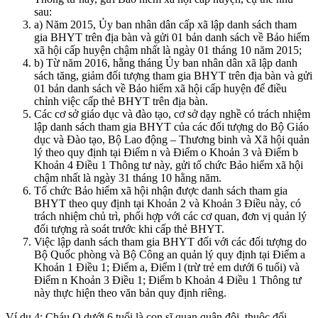
sau:
a) Năm 2015, Ủy ban nhân dân cấp xã lập danh sách tham
gia BHYT trên địa bàn và gửi 01 bản danh sách về Bảo hiểm
xã hội cấp huyện chậm nhất là ngày 01 tháng 10 năm 2015;
b) Từ năm 2016, hằng tháng Ủy ban nhân dân xã lập danh
sách tăng, giảm đối tượng tham gia BHYT trên địa bàn và gửi
01 bản danh sách về Bảo hiểm xã hội cấp huyện để điều
chỉnh việc cấp thẻ BHYT trên địa bàn.
Các cơ sở giáo dục và đào tạo, cơ sở dạy nghề có trách nhiệm
lập danh sách tham gia BHYT của các đối tượng do Bộ Giáo
dục và Đào tạo, Bộ Lao động – Thương binh và Xã hội quản
lý theo quy định tại Điểm n và Điểm o Khoản 3 và Điểm b
Khoản 4 Điều 1 Thông tư này, gửi tổ chức Bảo hiểm xã hội
chậm nhất là ngày 31 tháng 10 hằng năm.
Tổ chức Bảo hiểm xã hội nhận được danh sách tham gia
BHYT theo quy định tại Khoản 2 và Khoản 3 Điều này, có
trách nhiệm chủ trì, phối hợp với các cơ quan, đơn vị quản lý
đối tượng rà soát trước khi cấp thẻ BHYT.
Việc lập danh sách tham gia BHYT đối với các đối tượng do
Bộ Quốc phòng và Bộ Công an quản lý quy định tại Điểm a
Khoản 1 Điều 1; Điểm a, Điểm l (trừ trẻ em dưới 6 tuổi) và
Điểm n Khoản 3 Điều 1; Điểm b Khoản 4 Điều 1 Thông tư
này thực hiện theo văn bản quy định riêng.
Ví dụ 4: Cháu Q dưới 6 tuổi là con sĩ quan quân đội, thuộc đối