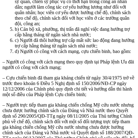
sỹ quan, chiến sỹ phục vụ có thời hạn trong công an nhân
dân; người làm công tác cơ yếu hưởng lương như đối với
quân nhân; học viên cơ yếu được hưởng chế độ, chính sách
theo chế độ, chính sách đối với học viên ở các trường quân
đội, công an;
b) Cán bộ xã, phường, thị trấn đã nghỉ việc đang hưởng trợ
cấp hằng tháng từ ngân sách nhà nước;
c) Người đã thôi hưởng trợ cấp mất sức lao động đang hưởng
trợ cấp hằng tháng từ ngân sách nhà nước;
d) Người có công với cách mạng, cựu chiến binh, bao gồm:
– Người có công với cách mạng theo quy định tại Pháp lệnh Ưu đãi
người có công với cách mạng;
– Cựu chiến binh đã tham gia kháng chiến từ ngày 30/4/1975 trở về
trước theo khoản 6 Điều 5 Nghị định số 150/2006/NĐ-CP ngày
12/12/2006 của Chính phủ quy định chi tiết và hướng dẫn thi hành
một số điều của Pháp lệnh Cựu chiến binh;
– Người trực tiếp tham gia kháng chiến chống Mỹ cứu nước nhưng
chưa được hưởng chính sách của Đảng và Nhà nước theo Quyết
định số 290/2005/QĐ-TTg ngày 08/11/2005 của Thủ tướng Chính
phủ về chế độ, chính sách đối với một số đối tượng trực tiếp tham
gia kháng chiến chống Mỹ cứu nước nhưng chưa được hưởng
chính sách của Đảng và Nhà nước và Quyết định số 188/2007/QĐ-