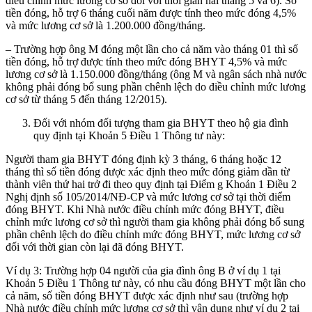
điều chỉnh mức lương cơ sở đối với thời gian hai tháng 5 và 6). Số
tiền đóng, hỗ trợ 6 tháng cuối năm được tính theo mức đóng 4,5%
và mức lương cơ sở là 1.200.000 đồng/tháng.
– Trường hợp ông M đóng một lần cho cả năm vào tháng 01 thì số
tiền đóng, hỗ trợ được tính theo mức đóng BHYT 4,5% và mức
lương cơ sở là 1.150.000 đồng/tháng (ông M và ngân sách nhà nước
không phải đóng bổ sung phần chênh lệch do điều chỉnh mức lương
cơ sở từ tháng 5 đến tháng 12/2015).
Đối với nhóm đối tượng tham gia BHYT theo hộ gia đình
quy định tại Khoản 5 Điều 1 Thông tư này:
Người tham gia BHYT đóng định kỳ 3 tháng, 6 tháng hoặc 12
tháng thì số tiền đóng được xác định theo mức đóng giảm dần từ
thành viên thứ hai trở đi theo quy định tại Điểm g Khoản 1 Điều 2
Nghị định số 105/2014/NĐ-CP và mức lương cơ sở tại thời điểm
đóng BHYT. Khi Nhà nước điều chỉnh mức đóng BHYT, điều
chỉnh mức lương cơ sở thì người tham gia không phải đóng bổ sung
phần chênh lệch do điều chỉnh mức đóng BHYT, mức lương cơ sở
đối với thời gian còn lại đã đóng BHYT.
Ví dụ 3: Trường hợp 04 người của gia đình ông B ở ví dụ 1 tại
Khoản 5 Điều 1 Thông tư này, có nhu cầu đóng BHYT một lần cho
cả năm, số tiền đóng BHYT được xác định như sau (trường hợp
Nhà nước điều chỉnh mức lương cơ sở thì vận dụng như ví dụ 2 tại