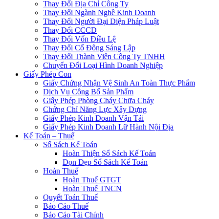
Thay Đổi Địa Chỉ Công Ty
Thay Đổi Ngành Nghề Kinh Doanh
Thay Đổi Người Đại Diện Pháp Luật
Thay Đổi CCCD
Thay Đổi Vốn Điều Lệ
Thay Đổi Cổ Đông Sáng Lập
Thay Đổi Thành Viên Công Ty TNHH
Chuyển Đổi Loại Hình Doanh Nghiệp
Giấy Phép Con
Giấy Chứng Nhận Vệ Sinh An Toàn Thực Phẩm
Dịch Vụ Công Bố Sản Phẩm
Giấy Phép Phòng Cháy Chữa Cháy
Chứng Chỉ Năng Lực Xây Dựng
Giấy Phép Kinh Doanh Vận Tải
Giấy Phép Kinh Doanh Lữ Hành Nội Địa
Kế Toán – Thuế
Sổ Sách Kế Toán
Hoàn Thiện Sổ Sách Kế Toán
Dọn Dẹp Sổ Sách Kế Toán
Hoàn Thuế
Hoàn Thuế GTGT
Hoàn Thuế TNCN
Quyết Toán Thuế
Báo Cáo Thuế
Báo Cáo Tài Chính