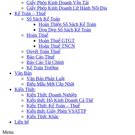
Giấy Phép Kinh Doanh Vận Tải
Giấy Phép Kinh Doanh Lữ Hành Nội Địa
Kế Toán – Thuế
Sổ Sách Kế Toán
Hoàn Thiện Sổ Sách Kế Toán
Dọn Dẹp Sổ Sách Kế Toán
Hoàn Thuế
Hoàn Thuế GTGT
Hoàn Thuế TNCN
Quyết Toán Thuế
Báo Cáo Thuế
Báo Cáo Tài Chính
Kế Toán Trưởng
Văn Bản
Văn Bản Pháp Luật
Biểu Mẫu Mới Cập Nhật
Kiến Thức
Kiến Thức Doanh Nghiệp
Kiến thức Hộ Kinh Doanh Cá Thể
Kiến Thức Kế Toán – Thuế
Kiến thức Giấy Phép VSATTP
Kiến Thức Khác
Liên hệ
Menu