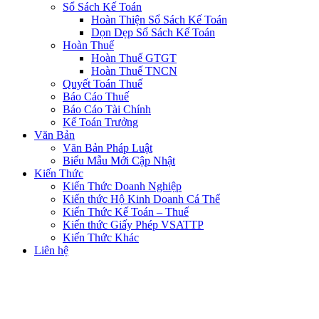
Sổ Sách Kế Toán
Hoàn Thiện Sổ Sách Kế Toán
Dọn Dẹp Sổ Sách Kế Toán
Hoàn Thuế
Hoàn Thuế GTGT
Hoàn Thuế TNCN
Quyết Toán Thuế
Báo Cáo Thuế
Báo Cáo Tài Chính
Kế Toán Trưởng
Văn Bản
Văn Bản Pháp Luật
Biểu Mẫu Mới Cập Nhật
Kiến Thức
Kiến Thức Doanh Nghiệp
Kiến thức Hộ Kinh Doanh Cá Thể
Kiến Thức Kế Toán – Thuế
Kiến thức Giấy Phép VSATTP
Kiến Thức Khác
Liên hệ