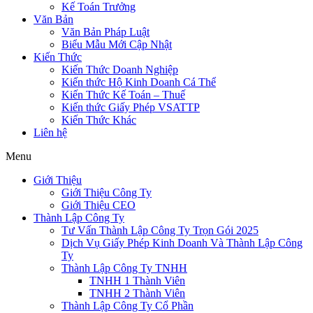
Kế Toán Trưởng
Văn Bản
Văn Bản Pháp Luật
Biểu Mẫu Mới Cập Nhật
Kiến Thức
Kiến Thức Doanh Nghiệp
Kiến thức Hộ Kinh Doanh Cá Thể
Kiến Thức Kế Toán – Thuế
Kiến thức Giấy Phép VSATTP
Kiến Thức Khác
Liên hệ
Menu
Giới Thiệu
Giới Thiệu Công Ty
Giới Thiệu CEO
Thành Lập Công Ty
Tư Vấn Thành Lập Công Ty Trọn Gói 2025
Dịch Vụ Giấy Phép Kinh Doanh Và Thành Lập Công
Ty
Thành Lập Công Ty TNHH
TNHH 1 Thành Viên
TNHH 2 Thành Viên
Thành Lập Công Ty Cổ Phần