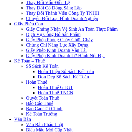
Thay Đổi Vốn Điều Lệ
Thay Đổi Cổ Đông Sáng Lập
Thay Đổi Thành Viên Công Ty TNHH
Chuyển Đổi Loại Hình Doanh Nghiệp
Giấy Phép Con
Giấy Chứng Nhận Vệ Sinh An Toàn Thực Phẩm
Dịch Vụ Công Bố Sản Phẩm
Giấy Phép Phòng Cháy Chữa Cháy
Chứng Chỉ Năng Lực Xây Dựng
Giấy Phép Kinh Doanh Vận Tải
Giấy Phép Kinh Doanh Lữ Hành Nội Địa
Kế Toán – Thuế
Sổ Sách Kế Toán
Hoàn Thiện Sổ Sách Kế Toán
Dọn Dẹp Sổ Sách Kế Toán
Hoàn Thuế
Hoàn Thuế GTGT
Hoàn Thuế TNCN
Quyết Toán Thuế
Báo Cáo Thuế
Báo Cáo Tài Chính
Kế Toán Trưởng
Văn Bản
Văn Bản Pháp Luật
Biểu Mẫu Mới Cập Nhật