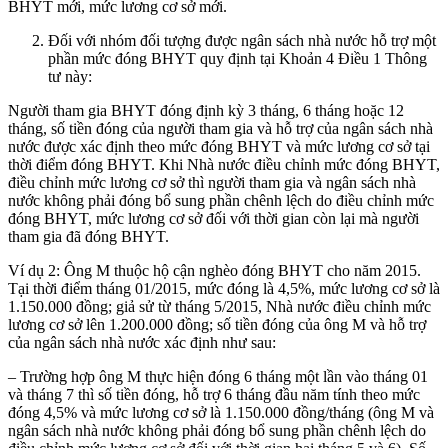
BHYT mới, mức lương cơ sở mới.
Đối với nhóm đối tượng được ngân sách nhà nước hỗ trợ một
phần mức đóng BHYT quy định tại Khoản 4 Điều 1 Thông
tư này:
Người tham gia BHYT đóng định kỳ 3 tháng, 6 tháng hoặc 12
tháng, số tiền đóng của người tham gia và hỗ trợ của ngân sách nhà
nước được xác định theo mức đóng BHYT và mức lương cơ sở tại
thời điểm đóng BHYT. Khi Nhà nước điều chỉnh mức đóng BHYT,
điều chỉnh mức lương cơ sở thì người tham gia và ngân sách nhà
nước không phải đóng bổ sung phần chênh lệch do điều chỉnh mức
đóng BHYT, mức lương cơ sở đối với thời gian còn lại mà người
tham gia đã đóng BHYT.
Ví dụ 2: Ông M thuộc hộ cận nghèo đóng BHYT cho năm 2015.
Tại thời điểm tháng 01/2015, mức đóng là 4,5%, mức lương cơ sở là
1.150.000 đồng; giả sử từ tháng 5/2015, Nhà nước điều chỉnh mức
lương cơ sở lên 1.200.000 đồng; số tiền đóng của ông M và hỗ trợ
của ngân sách nhà nước xác định như sau:
– Trường hợp ông M thực hiện đóng 6 tháng một lần vào tháng 01
và tháng 7 thì số tiền đóng, hỗ trợ 6 tháng đầu năm tính theo mức
đóng 4,5% và mức lương cơ sở là 1.150.000 đồng/tháng (ông M và
ngân sách nhà nước không phải đóng bổ sung phần chênh lệch do