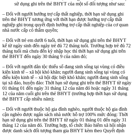
sử dụng ghi trên thẻ BHYT của một số đối tượng như sau:
– Đối với người hưởng trợ cấp thất nghiệp, thời hạn sử dụng ghi
trên thẻ BHYT tương ứng với thời hạn được hưởng trợ cấp thất
nghiệp ghi trong quyết định hưởng trợ cấp thất nghiệp của cơ quan
nhà nước cấp có thẩm quyền;
– Đối với trẻ em dưới 6 tuổi, thời hạn sử dụng ghi trên thẻ BHYT
kể từ ngày sinh đến ngày trẻ đủ 72 tháng tuổi. Trường hợp trẻ đủ 72
tháng tuổi mà chưa đến kỳ nhập học thì thời hạn sử dụng ghi trên
thẻ BHYT đến ngày 30 tháng 9 của năm đó;
– Đối với người dân tộc thiểu số đang sinh sống tại vùng có điều
kiện kinh tế – xã hội khó khăn; người đang sinh sống tại vùng có
điều kiện kinh tế – xã hội đặc biệt khó khăn; người đang sinh sống
tại xã đảo, huyện đảo: Thời hạn sử dụng ghi trên thẻ BHYT từ ngày
01 tháng 01 đến ngày 31 tháng 12 của năm đó hoặc ngày 31 tháng
12 của năm cuối ghi trên thẻ BHYT (trường hợp thời hạn sử dụng
thẻ BHYT cấp nhiều năm);
– Đối với người thuộc hộ gia đình nghèo, người thuộc hộ gia đình
cận nghèo được ngân sách nhà nước hỗ trợ 100% mức đóng: Thời
hạn sử dụng ghi trên thẻ BHYT từ ngày 01 tháng 01 đến ngày 31
tháng 12 của năm đó. Trường hợp, tổ chức Bảo hiểm xã hội nhận
được danh sách đối tượng tham gia BHYT kèm theo Quyết định