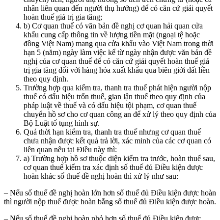
nhân liên quan đến người thụ hưởng) để có căn cứ giải quyết
hoàn thuế giá trị gia tăng;
b) Cơ quan thuế có văn bản đề nghị cơ quan hải quan cửa
khẩu cung cấp thông tin về lượng tiền mặt (ngoại tệ hoặc
đồng Việt Nam) mang qua cửa khẩu vào Việt Nam trong thời
hạn 5 (năm) ngày làm việc kể từ ngày nhận được văn bản đề
nghị của cơ quan thuế để có căn cứ giải quyết hoàn thuế giá
trị gia tăng đối với hàng hóa xuất khẩu qua biên giới đất liền
theo quy định.
Trường hợp qua kiểm tra, thanh tra thuế phát hiện người nộp
thuế có dấu hiệu trốn thuế, gian lận thuế theo quy định của
pháp luật về thuế và có dấu hiệu tội phạm, cơ quan thuế
chuyển hồ sơ cho cơ quan công an để xử lý theo quy định của
Bộ Luật tố tụng hình sự.
Quá thời hạn kiểm tra, thanh tra thuế nhưng cơ quan thuế
chưa nhận được kết quả trả lời, xác minh của các cơ quan có
liên quan nêu tại Điều này thì:
a) Trường hợp hồ sơ thuộc diện kiểm tra trước, hoàn thuế sau,
cơ quan thuế kiểm tra xác định số thuế đủ Điều kiện được
hoàn khác số thuế đề nghị hoàn thì xử lý như sau:
– Nếu số thuế đề nghị hoàn lớn hơn số thuế đủ Điều kiện được hoàn
thì người nộp thuế được hoàn bằng số thuế đủ Điều kiện được hoàn.
– Nếu số thuế đề nghị hoàn nhỏ hơn số thuế đủ Điều kiện được