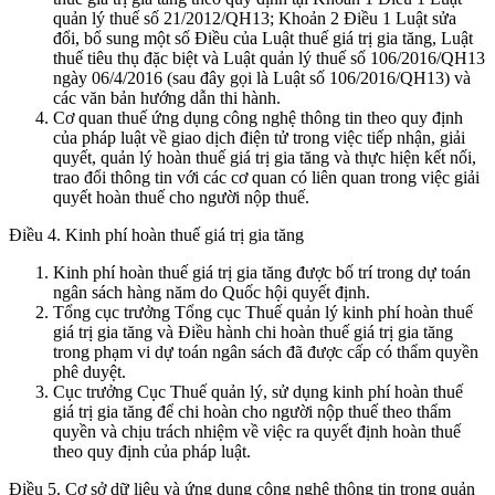
quản lý thuế số 21/2012/QH13; Khoản 2 Điều 1 Luật sửa
đổi, bổ sung một số Điều của Luật thuế giá trị gia tăng, Luật
thuế tiêu thụ đặc biệt và Luật quản lý thuế số 106/2016/QH13
ngày 06/4/2016 (sau đây gọi là Luật số 106/2016/QH13) và
các văn bản hướng dẫn thi hành.
Cơ quan thuế ứng dụng công nghệ thông tin theo quy định
của pháp luật về giao dịch điện tử trong việc tiếp nhận, giải
quyết, quản lý hoàn thuế giá trị gia tăng và thực hiện kết nối,
trao đổi thông tin với các cơ quan có liên quan trong việc giải
quyết hoàn thuế cho người nộp thuế.
Điều 4. Kinh phí hoàn thuế giá trị gia tăng
Kinh phí hoàn thuế giá trị gia tăng được bố trí trong dự toán
ngân sách hàng năm do Quốc hội quyết định.
Tổng cục trưởng Tổng cục Thuế quản lý kinh phí hoàn thuế
giá trị gia tăng và Điều hành chi hoàn thuế giá trị gia tăng
trong phạm vi dự toán ngân sách đã được cấp có thẩm quyền
phê duyệt.
Cục trưởng Cục Thuế quản lý, sử dụng kinh phí hoàn thuế
giá trị gia tăng để chi hoàn cho người nộp thuế theo thẩm
quyền và chịu trách nhiệm về việc ra quyết định hoàn thuế
theo quy định của pháp luật.
Điều 5. Cơ sở dữ liệu và ứng dụng công nghệ thông tin trong quản