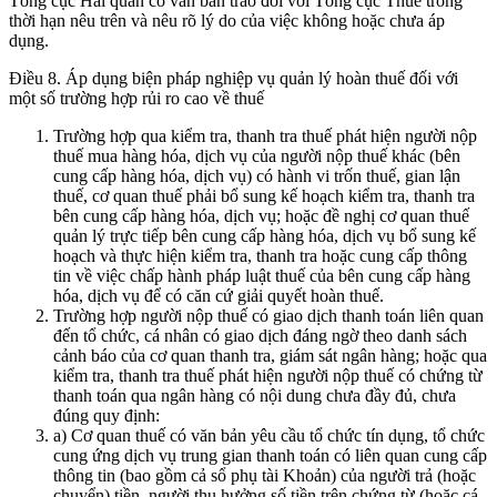
Tổng cục Hải quan có văn bản trao đổi với Tổng cục Thuế trong
thời hạn nêu trên và nêu rõ lý do của việc không hoặc chưa áp
dụng.
Điều 8. Áp dụng biện pháp nghiệp vụ quản lý hoàn thuế đối với
một số trường hợp rủi ro cao về thuế
Trường hợp qua kiểm tra, thanh tra thuế phát hiện người nộp
thuế mua hàng hóa, dịch vụ của người nộp thuế khác (bên
cung cấp hàng hóa, dịch vụ) có hành vi trốn thuế, gian lận
thuế, cơ quan thuế phải bổ sung kế hoạch kiểm tra, thanh tra
bên cung cấp hàng hóa, dịch vụ; hoặc đề nghị cơ quan thuế
quản lý trực tiếp bên cung cấp hàng hóa, dịch vụ bổ sung kế
hoạch và thực hiện kiểm tra, thanh tra hoặc cung cấp thông
tin về việc chấp hành pháp luật thuế của bên cung cấp hàng
hóa, dịch vụ để có căn cứ giải quyết hoàn thuế.
Trường hợp người nộp thuế có giao dịch thanh toán liên quan
đến tổ chức, cá nhân có giao dịch đáng ngờ theo danh sách
cảnh báo của cơ quan thanh tra, giám sát ngân hàng; hoặc qua
kiểm tra, thanh tra thuế phát hiện người nộp thuế có chứng từ
thanh toán qua ngân hàng có nội dung chưa đầy đủ, chưa
đúng quy định:
a) Cơ quan thuế có văn bản yêu cầu tổ chức tín dụng, tổ chức
cung ứng dịch vụ trung gian thanh toán có liên quan cung cấp
thông tin (bao gồm cả sổ phụ tài Khoản) của người trả (hoặc
chuyển) tiền, người thụ hưởng số tiền trên chứng từ (hoặc cá