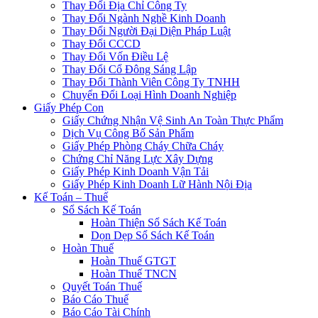
Thay Đổi Địa Chỉ Công Ty
Thay Đổi Ngành Nghề Kinh Doanh
Thay Đổi Người Đại Diện Pháp Luật
Thay Đổi CCCD
Thay Đổi Vốn Điều Lệ
Thay Đổi Cổ Đông Sáng Lập
Thay Đổi Thành Viên Công Ty TNHH
Chuyển Đổi Loại Hình Doanh Nghiệp
Giấy Phép Con
Giấy Chứng Nhận Vệ Sinh An Toàn Thực Phẩm
Dịch Vụ Công Bố Sản Phẩm
Giấy Phép Phòng Cháy Chữa Cháy
Chứng Chỉ Năng Lực Xây Dựng
Giấy Phép Kinh Doanh Vận Tải
Giấy Phép Kinh Doanh Lữ Hành Nội Địa
Kế Toán – Thuế
Sổ Sách Kế Toán
Hoàn Thiện Sổ Sách Kế Toán
Dọn Dẹp Sổ Sách Kế Toán
Hoàn Thuế
Hoàn Thuế GTGT
Hoàn Thuế TNCN
Quyết Toán Thuế
Báo Cáo Thuế
Báo Cáo Tài Chính