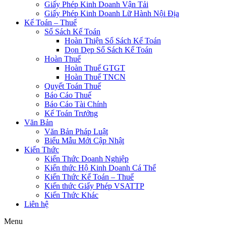
Giấy Phép Kinh Doanh Vận Tải
Giấy Phép Kinh Doanh Lữ Hành Nội Địa
Kế Toán – Thuế
Sổ Sách Kế Toán
Hoàn Thiện Sổ Sách Kế Toán
Dọn Dẹp Sổ Sách Kế Toán
Hoàn Thuế
Hoàn Thuế GTGT
Hoàn Thuế TNCN
Quyết Toán Thuế
Báo Cáo Thuế
Báo Cáo Tài Chính
Kế Toán Trưởng
Văn Bản
Văn Bản Pháp Luật
Biểu Mẫu Mới Cập Nhật
Kiến Thức
Kiến Thức Doanh Nghiệp
Kiến thức Hộ Kinh Doanh Cá Thể
Kiến Thức Kế Toán – Thuế
Kiến thức Giấy Phép VSATTP
Kiến Thức Khác
Liên hệ
Menu