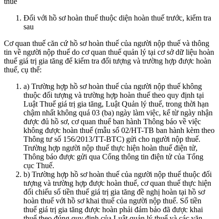
thuế
Đối với hồ sơ hoàn thuế thuộc diện hoàn thuế trước, kiểm tra
sau
Cơ quan thuế căn cứ hồ sơ hoàn thuế của người nộp thuế và thông
tin về người nộp thuế do cơ quan thuế quản lý tại cơ sở dữ liệu hoàn
thuế giá trị gia tăng để kiểm tra đối tượng và trường hợp được hoàn
thuế, cụ thể:
a) Trường hợp hồ sơ hoàn thuế của người nộp thuế không
thuộc đối tượng và trường hợp hoàn thuế theo quy định tại
Luật Thuế giá trị gia tăng, Luật Quản lý thuế, trong thời hạn
chậm nhất không quá 03 (ba) ngày làm việc, kể từ ngày nhận
được đủ hồ sơ, cơ quan thuế ban hành Thông báo về việc
không được hoàn thuế (mẫu số 02/HT-TB ban hành kèm theo
Thông tư số 156/2013/TT-BTC) gửi cho người nộp thuế.
Trường hợp người nộp thuế thực hiện hoàn thuế điện tử,
Thông báo được gửi qua Cổng thông tin điện tử của Tổng
cục Thuế.
b) Trường hợp hồ sơ hoàn thuế của người nộp thuế thuộc đối
tượng và trường hợp được hoàn thuế, cơ quan thuế thực hiện
đối chiếu số tiền thuế giá trị gia tăng đề nghị hoàn tại hồ sơ
hoàn thuế với hồ sơ khai thuế của người nộp thuế. Số tiền
thuế giá trị gia tăng được hoàn phải đảm bảo đã được khai
thuế theo đúng quy định của Luật quản lý thuế và các văn