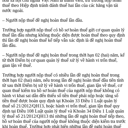
hòa xã hội chủ nghĩa Việt Nam là thành viên, trừ trường hợp hoàn
thuế theo Hiệp định tránh đánh thuế hai lần của các hãng vận tải
nước ngoài.
– Người nộp thuế đề nghị hoàn thuế lần đầu.
Trường hợp người nộp thuế có hồ sơ hoàn thuế gửi cơ quan quản lý
thuế lần đầu nhưng không thuộc diện được hoàn thuế theo quy định
thì lần đề nghị hoàn thuế kế tiếp vẫn xác định là đề nghị hoàn thuế
lần đầu.
– Người nộp thuế đề nghị hoàn thuế trong thời hạn 02 (hai) năm, kể
từ thời Điểm bị cơ quan quản lý thuế xử lý về hành vi trốn thuế,
gian lận về thuế.
Trường hợp người nộp thuế có nhiều lần đề nghị hoàn thuế trong
thời hạn 02 (hai) năm, nếu trong lần đề nghị hoàn thuế đầu tiên tính
từ sau thời Điểm bị xử lý về hành vi trốn thuế, gian lận về thuế, cơ
quan thuế kiểm tra hồ sơ hoàn thuế của người nộp thuế không có
hành vi khai sai dẫn đến thiếu số tiền thuế phải nộp hoặc tăng số
tiền thuế được hoàn quy định tại Khoản 33 Điều 1 Luật quản lý
thuế số 21/2012/QH13, hoặc hành vi trốn thuế, gian lận thuế quy
định tại Điều 108 Luật quản lý thuế và Khoản 34 Điều 1 Luật quản
lý thuế số 21/2012/QH13 thì những lần đề nghị hoàn thuế tiếp theo,
hồ sơ hoàn thuế của người nộp thuế không thuộc diện kiểm tra trước
khi hoàn thuế. Trường hợp phát hiện những lần đề nghị hoàn thuế