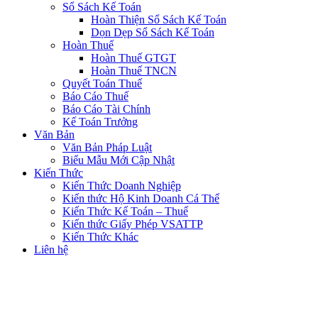
Sổ Sách Kế Toán
Hoàn Thiện Sổ Sách Kế Toán
Dọn Dẹp Sổ Sách Kế Toán
Hoàn Thuế
Hoàn Thuế GTGT
Hoàn Thuế TNCN
Quyết Toán Thuế
Báo Cáo Thuế
Báo Cáo Tài Chính
Kế Toán Trưởng
Văn Bản
Văn Bản Pháp Luật
Biểu Mẫu Mới Cập Nhật
Kiến Thức
Kiến Thức Doanh Nghiệp
Kiến thức Hộ Kinh Doanh Cá Thể
Kiến Thức Kế Toán – Thuế
Kiến thức Giấy Phép VSATTP
Kiến Thức Khác
Liên hệ