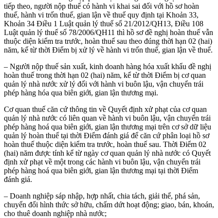
tiếp theo, người nộp thuế có hành vi khai sai đối với hồ sơ hoàn
thuế, hành vi trốn thuế, gian lận về thuế quy định tại Khoản 33,
Khoản 34 Điều 1 Luật quản lý thuế số 21/2012/QH13, Điều 108
Luật quản lý thuế số 78/2006/QH11 thì hồ sơ đề nghị hoàn thuế vẫn
thuộc diện kiểm tra trước, hoàn thuế sau theo đúng thời hạn 02 (hai)
năm, kể từ thời Điểm bị xử lý về hành vi trốn thuế, gian lận về thuế.
– Người nộp thuế sản xuất, kinh doanh hàng hóa xuất khẩu đề nghị
hoàn thuế trong thời hạn 02 (hai) năm, kể từ thời Điểm bị cơ quan
quản lý nhà nước xử lý đối với hành vi buôn lậu, vận chuyển trái
phép hàng hóa qua biên giới, gian lận thương mại.
Cơ quan thuế căn cứ thông tin về Quyết định xử phạt của cơ quan
quản lý nhà nước có liên quan về hành vi buôn lậu, vận chuyển trái
phép hàng hoá qua biên giới, gian lận thương mại trên cơ sở dữ liệu
quản lý hoàn thuế tại thời Điểm đánh giá để căn cứ phân loại hồ sơ
hoàn thuế thuộc diện kiểm tra trước, hoàn thuế sau. Thời Điểm 02
(hai) năm được tính kể từ ngày cơ quan quản lý nhà nước có Quyết
định xử phạt về một trong các hành vi buôn lậu, vận chuyển trái
phép hàng hoá qua biên giới, gian lận thương mại tại thời Điểm
đánh giá.
– Doanh nghiệp sáp nhập, hợp nhất, chia tách, giải thể, phá sản,
chuyển đổi hình thức sở hữu, chấm dứt hoạt động; giao, bán, khoán,
cho thuê doanh nghiệp nhà nước;