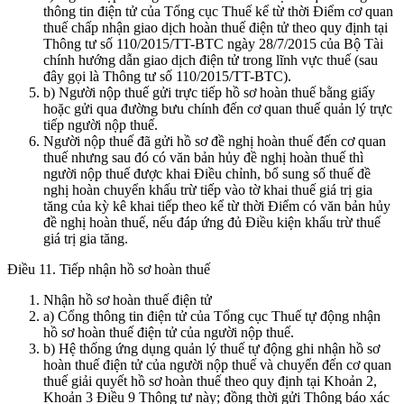
thông tin điện tử của Tổng cục Thuế kể từ thời Điểm cơ quan
thuế chấp nhận giao dịch hoàn thuế điện tử theo quy định tại
Thông tư số 110/2015/TT-BTC ngày 28/7/2015 của Bộ Tài
chính hướng dẫn giao dịch điện tử trong lĩnh vực thuế (sau
đây gọi là Thông tư số 110/2015/TT-BTC).
b) Người nộp thuế gửi trực tiếp hồ sơ hoàn thuế bằng giấy
hoặc gửi qua đường bưu chính đến cơ quan thuế quản lý trực
tiếp người nộp thuế.
Người nộp thuế đã gửi hồ sơ đề nghị hoàn thuế đến cơ quan
thuế nhưng sau đó có văn bản hủy đề nghị hoàn thuế thì
người nộp thuế được khai Điều chỉnh, bổ sung số thuế đề
nghị hoàn chuyển khấu trừ tiếp vào tờ khai thuế giá trị gia
tăng của kỳ kê khai tiếp theo kể từ thời Điểm có văn bản hủy
đề nghị hoàn thuế, nếu đáp ứng đủ Điều kiện khấu trừ thuế
giá trị gia tăng.
Điều 11. Tiếp nhận hồ sơ hoàn thuế
Nhận hồ sơ hoàn thuế điện tử
a) Cổng thông tin điện tử của Tổng cục Thuế tự động nhận
hồ sơ hoàn thuế điện tử của người nộp thuế.
b) Hệ thống ứng dụng quản lý thuế tự động ghi nhận hồ sơ
hoàn thuế điện tử của người nộp thuế và chuyển đến cơ quan
thuế giải quyết hồ sơ hoàn thuế theo quy định tại Khoản 2,
Khoản 3 Điều 9 Thông tư này; đồng thời gửi Thông báo xác