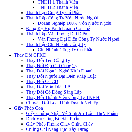
TNHH 1 Thành Viên
TNHH 2 Thành Viên
Thành Lập Công Ty Cổ Phần
Thành Lập Công Ty Vốn Nước Ngoài
Doanh Nghiệp 100% Vốn Nước Ngoài
Đăng Ký Hộ Kinh Doanh Cá Thể
Thành Lập Văn Phòng Đại Diện
Văn Phòng Đại Diện Công Ty Nước Ngoài
Thành Lập Chi Nhánh Công Ty
Chi Nhánh Công Ty Cổ Phần
Thay Đổi GPKD
Thay Đổi Tên Công Ty
Thay Đổi Địa Chỉ Công Ty
Thay Đổi Ngành Nghề Kinh Doanh
Thay Đổi Người Đại Diện Pháp Luật
Thay Đổi CCCD
Thay Đổi Vốn Điều Lệ
Thay Đổi Cổ Đông Sáng Lập
Thay Đổi Thành Viên Công Ty TNHH
Chuyển Đổi Loại Hình Doanh Nghiệp
Giấy Phép Con
Giấy Chứng Nhận Vệ Sinh An Toàn Thực Phẩm
Dịch Vụ Công Bố Sản Phẩm
Giấy Phép Phòng Cháy Chữa Cháy
Chứng Chỉ Năng Lực Xây Dựng