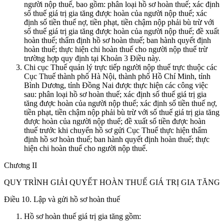
người nộp thuế, bao gồm: phân loại hồ sơ hoàn thuế; xác định
số thuế giá trị gia tăng được hoàn của người nộp thuế; xác
định số tiền thuế nợ, tiền phạt, tiền chậm nộp phải bù trừ với
số thuế giá trị gia tăng được hoàn của người nộp thuế; đề xuất
hoàn thuế; thẩm định hồ sơ hoàn thuế; ban hành quyết định
hoàn thuế; thực hiện chi hoàn thuế cho người nộp thuế trừ
trường hợp quy định tại Khoản 3 Điều này.
Chi cục Thuế quản lý trực tiếp người nộp thuế trực thuộc các
Cục Thuế thành phố Hà Nội, thành phố Hồ Chí Minh, tỉnh
Bình Dương, tỉnh Đồng Nai được thực hiện các công việc
sau: phân loại hồ sơ hoàn thuế; xác định số thuế giá trị gia
tăng được hoàn của người nộp thuế; xác định số tiền thuế nợ,
tiền phạt, tiền chậm nộp phải bù trừ với số thuế giá trị gia tăng
được hoàn của người nộp thuế; đề xuất số tiền được hoàn
thuế trước khi chuyển hồ sơ gửi Cục Thuế thực hiện thẩm
định hồ sơ hoàn thuế; ban hành quyết định hoàn thuế; thực
hiện chi hoàn thuế cho người nộp thuế.
Chương II
QUY TRÌNH GIẢI QUYẾT HOÀN THUẾ GIÁ TRỊ GIA TĂNG
Điều 10. Lập và gửi hồ sơ hoàn thuế
Hồ sơ hoàn thuế giá trị gia tăng gồm: