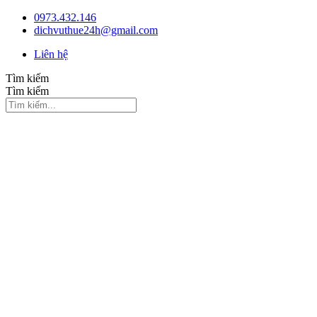
Chuyển
0973.432.146
đến
dichvuthue24h@gmail.com
nội
Liên hệ
dung
Tìm kiếm
Tìm kiếm