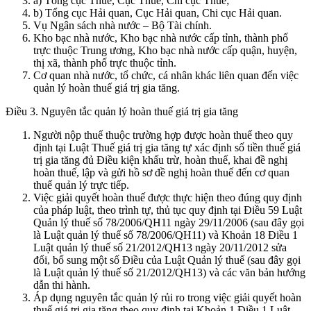
a) Tổng cục Thuế, Cục Thuế, Chi cục Thuế;
b) Tổng cục Hải quan, Cục Hải quan, Chi cục Hải quan.
Vụ Ngân sách nhà nước – Bộ Tài chính.
Kho bạc nhà nước, Kho bạc nhà nước cấp tỉnh, thành phố
trực thuộc Trung ương, Kho bạc nhà nước cấp quận, huyện,
thị xã, thành phố trực thuộc tỉnh.
Cơ quan nhà nước, tổ chức, cá nhân khác liên quan đến việc
quản lý hoàn thuế giá trị gia tăng.
Điều 3. Nguyên tắc quản lý hoàn thuế giá trị gia tăng
Người nộp thuế thuộc trường hợp được hoàn thuế theo quy
định tại Luật Thuế giá trị gia tăng tự xác định số tiền thuế giá
trị gia tăng đủ Điều kiện khấu trừ, hoàn thuế, khai đề nghị
hoàn thuế, lập và gửi hồ sơ đề nghị hoàn thuế đến cơ quan
thuế quản lý trực tiếp.
Việc giải quyết hoàn thuế được thực hiện theo đúng quy định
của pháp luật, theo trình tự, thủ tục quy định tại Điều 59 Luật
Quản lý thuế số 78/2006/QH11 ngày 29/11/2006 (sau đây gọi
là Luật quản lý thuế số 78/2006/QH11) và Khoản 18 Điều 1
Luật quản lý thuế số 21/2012/QH13 ngày 20/11/2012 sửa
đổi, bổ sung một số Điều của Luật Quản lý thuế (sau đây gọi
là Luật quản lý thuế số 21/2012/QH13) và các văn bản hướng
dẫn thi hành.
Áp dụng nguyên tắc quản lý rủi ro trong việc giải quyết hoàn
thuế giá trị gia tăng theo quy định tại Khoản 1 Điều 1 Luật