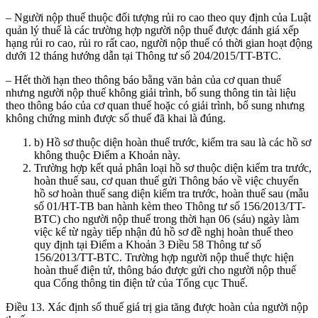
– Người nộp thuế thuộc đối tượng rủi ro cao theo quy định của Luật
quản lý thuế là các trường hợp người nộp thuế được đánh giá xếp
hạng rủi ro cao, rủi ro rất cao, người nộp thuế có thời gian hoạt động
dưới 12 tháng hướng dẫn tại Thông tư số 204/2015/TT-BTC.
– Hết thời hạn theo thông báo bằng văn bản của cơ quan thuế
nhưng người nộp thuế không giải trình, bổ sung thông tin tài liệu
theo thông báo của cơ quan thuế hoặc có giải trình, bổ sung nhưng
không chứng minh được số thuế đã khai là đúng.
b) Hồ sơ thuộc diện hoàn thuế trước, kiểm tra sau là các hồ sơ
không thuộc Điểm a Khoản này.
Trường hợp kết quả phân loại hồ sơ thuộc diện kiểm tra trước,
hoàn thuế sau, cơ quan thuế gửi Thông báo về việc chuyển
hồ sơ hoàn thuế sang diện kiểm tra trước, hoàn thuế sau (mẫu
số 01/HT-TB ban hành kèm theo Thông tư số 156/2013/TT-
BTC) cho người nộp thuế trong thời hạn 06 (sáu) ngày làm
việc kể từ ngày tiếp nhận đủ hồ sơ đề nghị hoàn thuế theo
quy định tại Điểm a Khoản 3 Điều 58 Thông tư số
156/2013/TT-BTC. Trường hợp người nộp thuế thực hiện
hoàn thuế điện tử, thông báo được gửi cho người nộp thuế
qua Cổng thông tin điện tử của Tổng cục Thuế.
Điều 13. Xác định số thuế giá trị gia tăng được hoàn của người nộp