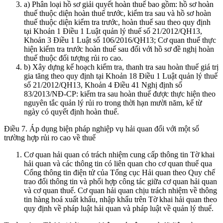
a) Phân loại hồ sơ giải quyết hoàn thuế bao gồm: hồ sơ hoàn
thuế thuộc diện hoàn thuế trước, kiểm tra sau và hồ sơ hoàn
thuế thuộc diện kiểm tra trước, hoàn thuế sau theo quy định
tại Khoản 1 Điều 1 Luật quản lý thuế số 21/2012/QH13,
Khoản 3 Điều 1 Luật số 106/2016/QH13; Cơ quan thuế thực
hiện kiểm tra trước hoàn thuế sau đối với hồ sơ đề nghị hoàn
thuế thuộc đối tượng rủi ro cao.
b) Xây dựng kế hoạch kiểm tra, thanh tra sau hoàn thuế giá trị
gia tăng theo quy định tại Khoản 18 Điều 1 Luật quản lý thuế
số 21/2012/QH13, Khoản 4 Điều 41 Nghị định số
83/2013/NĐ-CP: kiểm tra sau hoàn thuế được thực hiện theo
nguyên tắc quản lý rủi ro trong thời hạn mười năm, kể từ
ngày có quyết định hoàn thuế.
Điều 7. Áp dụng biện pháp nghiệp vụ hải quan đối với một số
trường hợp rủi ro cao về thuế
Cơ quan hải quan có trách nhiệm cung cấp thông tin Tờ khai
hải quan và các thông tin có liên quan cho cơ quan thuế qua
Cổng thông tin điện tử của Tổng cục Hải quan theo Quy chế
trao đổi thông tin và phối hợp công tác giữa cơ quan hải quan
và cơ quan thuế. Cơ quan hải quan chịu trách nhiệm về thông
tin hàng hoá xuất khẩu, nhập khẩu trên Tờ khai hải quan theo
quy định về pháp luật hải quan và pháp luật về quản lý thuế.