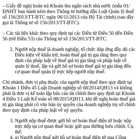
– Giấy đề nghị hoàn trả Khoản thu ngân sách nhà nước (mẫu 01/
ĐNHT ban hành kèm theo Thông tư hướng dẫn Luật Quản lý thuế
số 156/2013/TT-BTC ngày 06/11/2013 của Bộ Tài chính) (sau đây
gọi là Thông tư số 156/2013/TT-BTC).
– Các tài liệu khác theo quy định tại các Điều từ Điều 50 đến Điều
56 (trừ Điều 53) của Thông tư số 156/2013/TT-BTC.
Người nộp thuế là doanh nghiệp, tổ chức đáp ứng đầy đủ các
Điều kiện về khấu trừ, hoàn thuế giá trị gia tăng theo quy
định của pháp luật về thuế giá trị gia tăng và pháp luật về
quản lý thuế, lập và gửi hồ sơ hoàn thuế giá trị gia tăng đến
cơ quan thuế quản lý trực tiếp người nộp thuế.
Chi nhánh, đơn vị phụ thuộc của người nộp thuế theo quy định tại
Khoản 1 Điều 45 Luật Doanh nghiệp số 68/2014/QH13 và không
phải là đơn vị kế toán lập báo cáo tài chính theo quy định tại Khoản
4 Điều 3 Luật Kế toán số 88/2015/QH13, khi đề nghị hoàn thuế giá
trị gia tăng phải có văn bản ủy quyền của doanh nghiệp trụ sở chính
theo quy định của pháp luật về uỷ quyền.
Người nộp thuế được gửi hồ sơ hoàn thuế điện tử hoặc nộp
trực tiếp tại cơ quan thuế hoặc gửi qua đường bưu chính. Cụ
thể:
a) Người nộp thuế gửi hồ sơ hoàn thuế điện tử qua Cổng