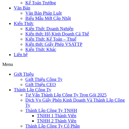
Kế Toán Trưởng
Văn Bản
Văn Bản Pháp Luật
Biểu Mẫu Mới Cập Nhật
Kiến Thức
Kiến Thức Doanh Nghiệp
Kiến thức Hộ Kinh Doanh Cá Thể
Kiến Thức Kế Toán – Thuế
Kiến thức Giấy Phép VSATTP
Kiến Thức Khác
Liên hệ
Menu
Giới Thiệu
Giới Thiệu Công Ty
Giới Thiệu CEO
Thành Lập Công Ty
Tư Vấn Thành Lập Công Ty Trọn Gói 2025
Dịch Vụ Giấy Phép Kinh Doanh Và Thành Lập Công
Ty
Thành Lập Công Ty TNHH
TNHH 1 Thành Viên
TNHH 2 Thành Viên
Thành Lập Công Ty Cổ Phần