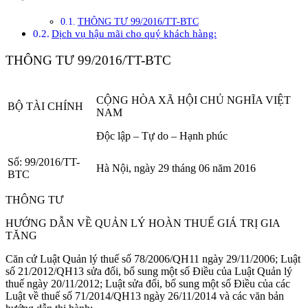
THÔNG TƯ 99/2016/TT-BTC
Dịch vụ hậu mãi cho quý khách hàng:
THÔNG TƯ 99/2016/TT-BTC
CỘNG HÒA XÃ HỘI CHỦ NGHĨA VIỆT
BỘ TÀI CHÍNH
NAM
Độc lập – Tự do – Hạnh phúc
Số: 99/2016/TT-
Hà Nội, ngày 29 tháng 06 năm 2016
BTC
THÔNG TƯ
HƯỚNG DẪN VỀ QUẢN LÝ HOÀN THUẾ GIÁ TRỊ GIA
TĂNG
Căn cứ Luật Quản lý thuế số 78/2006/QH11 ngày 29/11/2006; Luật
số 21/2012/QH13 sửa đổi, bổ sung một số Điều của Luật Quản lý
thuế ngày 20/11/2012; Luật sửa đổi, bổ sung một số Điều của các
Luật về thuế số 71/2014/QH13 ngày 26/11/2014 và các văn bản