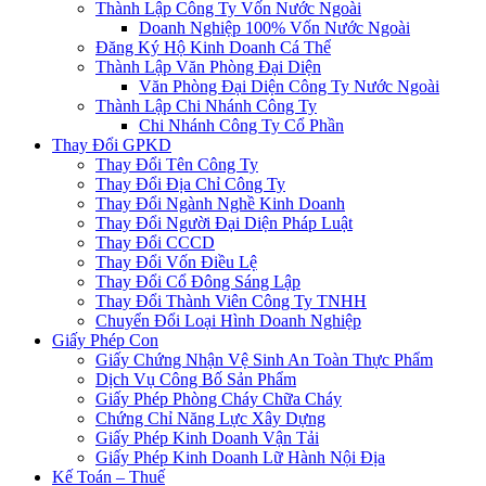
Thành Lập Công Ty Vốn Nước Ngoài
Doanh Nghiệp 100% Vốn Nước Ngoài
Đăng Ký Hộ Kinh Doanh Cá Thể
Thành Lập Văn Phòng Đại Diện
Văn Phòng Đại Diện Công Ty Nước Ngoài
Thành Lập Chi Nhánh Công Ty
Chi Nhánh Công Ty Cổ Phần
Thay Đổi GPKD
Thay Đổi Tên Công Ty
Thay Đổi Địa Chỉ Công Ty
Thay Đổi Ngành Nghề Kinh Doanh
Thay Đổi Người Đại Diện Pháp Luật
Thay Đổi CCCD
Thay Đổi Vốn Điều Lệ
Thay Đổi Cổ Đông Sáng Lập
Thay Đổi Thành Viên Công Ty TNHH
Chuyển Đổi Loại Hình Doanh Nghiệp
Giấy Phép Con
Giấy Chứng Nhận Vệ Sinh An Toàn Thực Phẩm
Dịch Vụ Công Bố Sản Phẩm
Giấy Phép Phòng Cháy Chữa Cháy
Chứng Chỉ Năng Lực Xây Dựng
Giấy Phép Kinh Doanh Vận Tải
Giấy Phép Kinh Doanh Lữ Hành Nội Địa
Kế Toán – Thuế