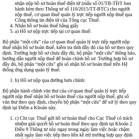
nhận nộp hồ sơ hoàn thuế điện tử (mẫu số 01/TB-TĐT ban
hành kèm theo Thông tư số 110/2015/TT-BTC) cho người
nộp thuế, cơ quan thuế quản lý trực tiếp người nộp thuế qua
Cổng thông tin điện tử của Tổng cục Thuế.
Nhận hồ sơ hoàn thuế bằng giấy
a) Hồ sơ nộp trực tiếp tại cơ quan thuế:
Bộ phận “một cửa” của cơ quan thuế quản lý trực tiếp người nộp
thuế nhận hồ sơ hoàn thuế, kiểm tra tính đầy đủ của hồ sơ theo quy
định. Trường hợp hồ sơ chưa đầy đủ, bộ phận “một cửa” thông báo,
hướng dẫn người nộp thuế để hoàn chỉnh hồ sơ. Trường hợp hồ sơ
đầy đủ, bộ phận “một cửa” ghi sổ nhận hồ sơ hoàn thuế trên Hệ
thống ứng dụng quản lý thuế.
b) Hồ sơ nộp qua đường bưu chính:
Bộ phận hành chính văn thư của cơ quan thuế quản lý trực tiếp
người nộp thuế nhận hồ sơ hoàn thuế của người nộp thuế, ghi sổ
văn thư theo quy định, chuyển bộ phận “một cửa” để xử lý theo quy
định tại Điểm a Khoản này.
c) Chi cục Thuế gửi hồ sơ hoàn thuế cho Cục Thuế có trách
nhiệm giải quyết hồ sơ hoàn thuế theo quy định tại Khoản 2
Điều 9 Thông tư này ngay trong ngày làm việc hoặc chậm
nhất ngày làm việc tiếp theo liền kề trừ trường hợp quy định