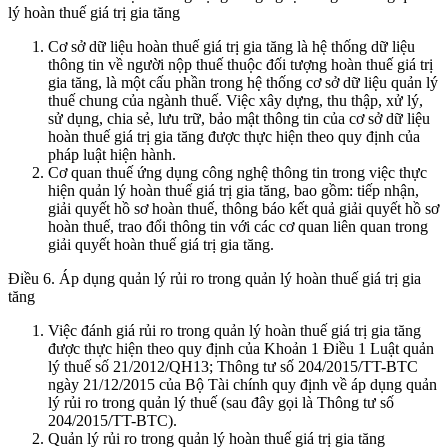
lý hoàn thuế giá trị gia tăng
Cơ sở dữ liệu hoàn thuế giá trị gia tăng là hệ thống dữ liệu
thông tin về người nộp thuế thuộc đối tượng hoàn thuế giá trị
gia tăng, là một cấu phần trong hệ thống cơ sở dữ liệu quản lý
thuế chung của ngành thuế. Việc xây dựng, thu thập, xử lý,
sử dụng, chia sẻ, lưu trữ, bảo mật thông tin của cơ sở dữ liệu
hoàn thuế giá trị gia tăng được thực hiện theo quy định của
pháp luật hiện hành.
Cơ quan thuế ứng dụng công nghệ thông tin trong việc thực
hiện quản lý hoàn thuế giá trị gia tăng, bao gồm: tiếp nhận,
giải quyết hồ sơ hoàn thuế, thông báo kết quả giải quyết hồ sơ
hoàn thuế, trao đổi thông tin với các cơ quan liên quan trong
giải quyết hoàn thuế giá trị gia tăng.
Điều 6. Áp dụng quản lý rủi ro trong quản lý hoàn thuế giá trị gia
tăng
Việc đánh giá rủi ro trong quản lý hoàn thuế giá trị gia tăng
được thực hiện theo quy định của Khoản 1 Điều 1 Luật quản
lý thuế số 21/2012/QH13; Thông tư số 204/2015/TT-BTC
ngày 21/12/2015 của Bộ Tài chính quy định về áp dụng quản
lý rủi ro trong quản lý thuế (sau đây gọi là Thông tư số
204/2015/TT-BTC).
Quản lý rủi ro trong quản lý hoàn thuế giá trị gia tăng