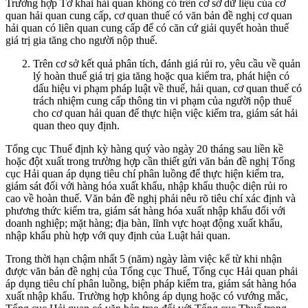
Trường hợp Tờ khai hải quan không có trên cơ sở dữ liệu của cơ
quan hải quan cung cấp, cơ quan thuế có văn bản đề nghị cơ quan
hải quan có liên quan cung cấp để có căn cứ giải quyết hoàn thuế
giá trị gia tăng cho người nộp thuế.
Trên cơ sở kết quả phân tích, đánh giá rủi ro, yêu cầu về quản
lý hoàn thuế giá trị gia tăng hoặc qua kiểm tra, phát hiện có
dấu hiệu vi phạm pháp luật về thuế, hải quan, cơ quan thuế có
trách nhiệm cung cấp thông tin vi phạm của người nộp thuế
cho cơ quan hải quan để thực hiện việc kiểm tra, giám sát hải
quan theo quy định.
Tổng cục Thuế định kỳ hàng quý vào ngày 20 tháng sau liền kề
hoặc đột xuất trong trường hợp cần thiết gửi văn bản đề nghị Tổng
cục Hải quan áp dụng tiêu chí phân luồng để thực hiện kiểm tra,
giám sát đối với hàng hóa xuất khẩu, nhập khẩu thuộc diện rủi ro
cao về hoàn thuế. Văn bản đề nghị phải nêu rõ tiêu chí xác định và
phương thức kiểm tra, giám sát hàng hóa xuất nhập khẩu đối với
doanh nghiệp; mặt hàng; địa bàn, lĩnh vực hoạt động xuất khẩu,
nhập khẩu phù hợp với quy định của Luật hải quan.
Trong thời hạn chậm nhất 5 (năm) ngày làm việc kể từ khi nhận
được văn bản đề nghị của Tổng cục Thuế, Tổng cục Hải quan phải
áp dụng tiêu chí phân luồng, biện pháp kiểm tra, giám sát hàng hóa
xuất nhập khẩu. Trường hợp không áp dụng hoặc có vướng mắc,