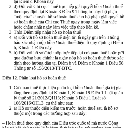
tại Điểm d Khoản này.
d) Đối với Chi cục Thuế trực tiếp giải quyết hồ sơ hoàn thuế
theo quy định tại Khoản 3 Điều 9 Thông tư này: bộ phận
“một cửa” chuyển hồ sơ hoàn thuế cho bộ phận giải quyết hồ
sơ hoàn thuế của Chi cục Thuế ngay trong ngày làm việc
hoặc chậm nhất ngày làm việc tiếp theo liền kề.
Thời Điểm tiếp nhận hồ sơ hoàn thuế
a) Đối với hồ sơ hoàn thuế điện tử: là ngày ghi trên Thông
báo xác nhận nộp hồ sơ hoàn thuế điện tử quy định tại Điểm
b, Khoản 1 Điều này.
b) Đối với hồ sơ được nộp trực tiếp tại cơ quan thuế hoặc gửi
qua đường bưu chính: là ngày nộp hồ sơ hoàn thuế được xác
định theo hướng dẫn tại Điểm b và Điểm c Khoản 1 Điều 58
Thông tư số 156/2013/TT-BTC.
Điều 12. Phân loại hồ sơ hoàn thuế
Cơ quan thuế thực hiện phân loại hồ sơ hoàn thuế giá trị gia
tăng theo quy định tại Khoản 1, Khoản 18 Điều 1 Luật quản
lý thuế số 21/2012/QH13; Khoản 3 Điều 1 Luật số
106/2016/QH13, cụ thể như sau:
a) Hồ sơ thuộc diện kiểm tra trước, hoàn thuế sau là hồ sơ
thuộc một trong các trường hợp sau đây:
– Hoàn thuế theo quy định của Điều ước quốc tế mà nước Cộng