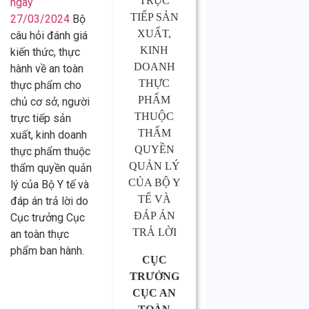
TRỰC
ngày
TIẾP SẢN
27/03/2024
Bộ
XUẤT,
câu hỏi đánh giá
KINH
kiến thức, thực
DOANH
hành về an toàn
THỰC
thực phẩm cho
PHẨM
chủ cơ sở, người
THUỘC
trực tiếp sản
THẨM
xuất, kinh doanh
QUYỀN
thực phẩm thuộc
QUẢN LÝ
thẩm quyền quản
CỦA BỘ Y
lý của Bộ Y tế và
TẾ VÀ
đáp án trả lời do
ĐÁP ÁN
Cục trưởng Cục
TRẢ LỜI
an toàn thực
phẩm ban hành.
CỤC
TRƯỞNG
CỤC AN