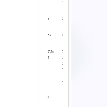
không?
a)
Có.
□
b)
Không.
□
Câu
Có được phép sử
7
dụng nguyên liệu
đã quá thời hạn sử
dụng để sản xuất,
chế biến thực
phẩm hay không?
a)
Có.
□