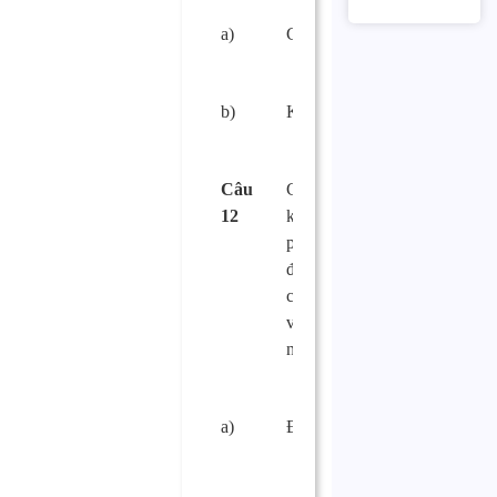
a)
Có.
□
b)
Không.
□
Câu
Cơ sở sản xuất,
12
kinh doanh thực
phẩm phải bảo
đảm có khoảng
cách an toàn đối
với nguồn gây ô
nhiễm thực phẩm?
a)
Đúng.
□