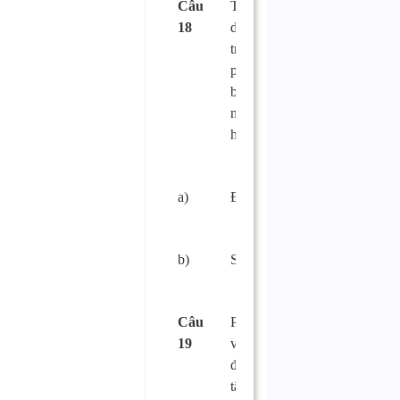
Câu
Trang thiết bị,
18
dụng cụ tiếp xúc
trực tiếp với thực
phẩm phải đảm
bảo không thôi
nhiễm chất độc
hại?
a)
Đúng.
□
b)
Sai.
□
Câu
Phương tiện đã
19
vận chuyển chất
độc hại chưa được
tẩy rửa sạch có