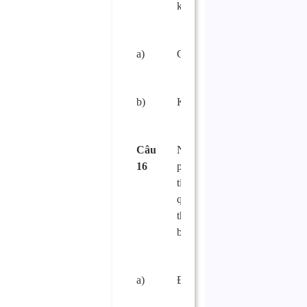
không?
a)
Có.
□
b)
Không.
□
Câu
Nơi bảo quản thực
16
phẩm phải có diện
tích đủ rộng để bảo
quản từng loại
thực phẩm riêng
biệt?
a)
Đúng
□