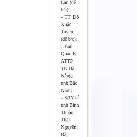
Lan (để
b/c);
– TT. Đỗ
Xuân
Tuyên
(để b/c);
– Ban
Quản lý
ATTP
TP. Đà
Nẵng;
tỉnh Bắc
Ninh;
– Sở Y tế
tỉnh Bình
Thuận,
Thái
Nguyên,
Bắc