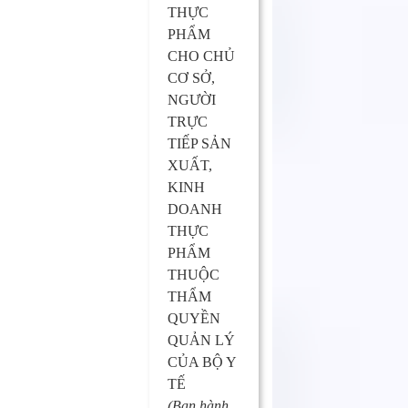
THỰC
PHẨM
CHO CHỦ
CƠ SỞ,
NGƯỜI
TRỰC
TIẾP SẢN
XUẤT,
KINH
DOANH
THỰC
PHẨM
THUỘC
THẨM
QUYỀN
QUẢN LÝ
CỦA BỘ Y
TẾ
(Ban hành