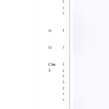
bệnh lý do ăn,
uống thực phẩm bị
ô nhiễm?
a)
Đúng
□
b)
Sai.
□
Câu
Ô nhiễm thực
3
phẩm là sự xuất
hiện các tác nhân
làm ô nhiễm thực
phẩm gây hại đến
sức khỏe của con
người?