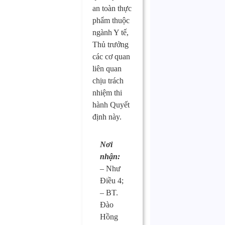
an toàn thực
phẩm thuộc
ngành Y tế,
Thủ trưởng
các cơ quan
liên quan
chịu trách
nhiệm thi
hành Quyết
định này.
Nơi
CỤC
nhận:
TRƯỞNG
– Như
Nguyễn
Điều 4;
Thanh
– BT.
Phong
Đào
Hồng