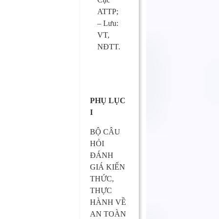
ATTP;
– Lưu:
VT,
NĐTT.
PHỤ LỤC
I
BỘ CÂU
HỎI
ĐÁNH
GIÁ KIẾN
THỨC,
THỰC
HÀNH VỀ
AN TOÀN