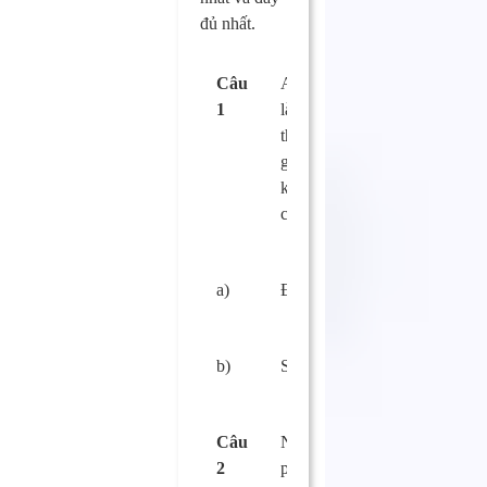
đủ nhất.
Câu
An toàn thực phẩm
1
là việc bảo đảm để
thực phẩm không
gây hại đến sức
khỏe, tính mạng
con người?
a)
Đúng
□
b)
Sai.
□
Câu
Ngộ độc thực
2
phẩm là tình trạng