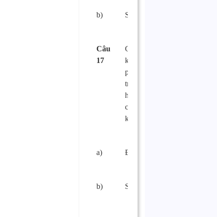
b)
Sai.
□
Câu
Cơ sở sản xuất,
17
kinh doanh thực
phẩm phải có đủ
trang thiết bị phù
hợp để chế biến
các loại thực phẩm
khác nhau?
a)
Đúng.
□
b)
Sai.
□