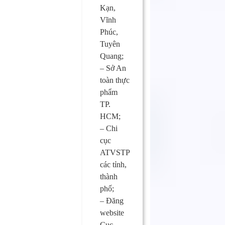
Kạn,
Vĩnh
Phúc,
Tuyên
Quang;
– Sở An
toàn thực
phẩm
TP.
HCM;
– Chi
cục
ATVSTP
các tỉnh,
thành
phố;
– Đăng
website
Cục