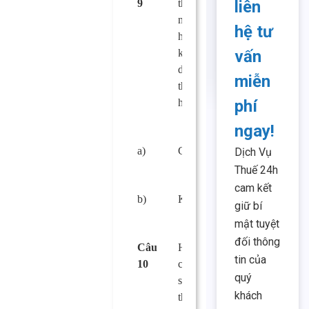
9
thực phẩm bị ô
liên
nhiễm, gây ảnh
hệ tư
hưởng đến sức
khỏe người tiêu
vấn
dùng có phải bồi
miễn
thường thiệt hại
hay không?
phí
ngay!
a)
Có.
□
Dịch Vụ
Thuế 24h
cam kết
b)
Không.
□
giữ bí
mật tuyệt
đối thông
Câu
Hành vi đăng tải,
tin của
10
công bố thông tin
quý
sai lệch về an toàn
khách
thực phẩm gây bức