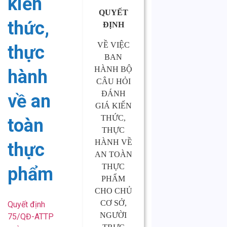
kiến
QUYẾT
thức,
ĐỊNH
VỀ VIỆC
thực
BAN
HÀNH BỘ
hành
CÂU HỎI
ĐÁNH
về an
GIÁ KIẾN
THỨC,
toàn
THỰC
HÀNH VỀ
thực
AN TOÀN
THỰC
phẩm
PHẨM
CHO CHỦ
CƠ SỞ,
Quyết định
NGƯỜI
75/QĐ-ATTP