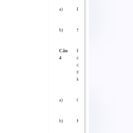
a)
Đúng
□
b)
Sai.
□
Câu
Động vật chết do
4
dịch bệnh có được
dùng để chế biến
thực phẩm hay
không?
a)
Có.
□
b)
Không.
□