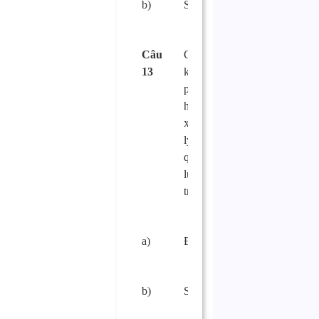
b)
Sai.
□
Câu
Cơ sở sản xuất,
13
kinh doanh thực
phẩm phải vận
hành thường
xuyên hệ thống xử
lý chất thải theo
quy định của pháp
luật về bảo vệ môi
trường?
a)
Đúng.
□
b)
Sai.
□