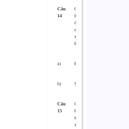
Câu
Cơ sở sản xuất
14
thực phẩm phải có
đủ nước sạch đạt
quy chuẩn để sản
xuất, kinh doanh
thực phẩm?
a)
Đúng.
□
b)
Sai.
□
Câu
Có được sử dụng
15
hoá chất diệt chuột
trong khu vực sản
xuất thực phẩm