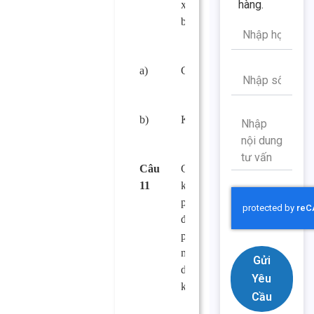
hàng.
xúc cho xã hội có
bị cấm hay không?
a)
Có.
□
b)
Không.
□
Câu
Cơ sở sản xuất,
11
kinh doanh thực
phẩm có phải bảo
đảm có diện tích
phù hợp với quy
mô sản xuất, kinh
Gửi
doanh thực phẩm
Yêu
không?
Cầu