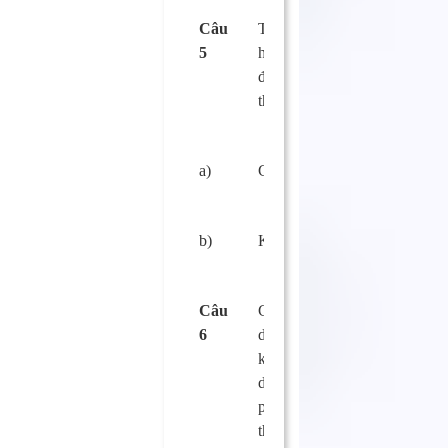
Câu
Thực phẩm đã hết
5
hạn sử dụng có
được phép bán ra
thị trường không?
a)
Có.
□
b)
Không.
□
Câu
Có được phép sử
6
dụng nguyên liệu
không thuộc loại
dùng cho thực
phẩm để chế biến
thực phẩm hay