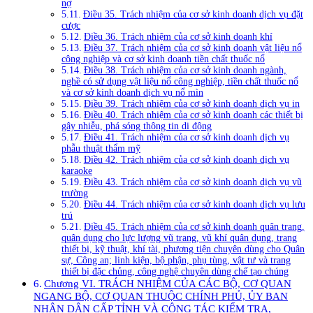
nợ
Điều 35. Trách nhiệm của cơ sở kinh doanh dịch vụ đặt
cược
Điều 36. Trách nhiệm của cơ sở kinh doanh khí
Điều 37. Trách nhiệm của cơ sở kinh doanh vật liệu nổ
công nghiệp và cơ sở kinh doanh tiền chất thuốc nổ
Điều 38. Trách nhiệm của cơ sở kinh doanh ngành,
nghề có sử dụng vật liệu nổ công nghiệp, tiền chất thuốc nổ
và cơ sở kinh doanh dịch vụ nổ mìn
Điều 39. Trách nhiệm của cơ sở kinh doanh dịch vụ in
Điều 40. Trách nhiệm của cơ sở kinh doanh các thiết bị
gây nhiễu, phá sóng thông tin di động
Điều 41. Trách nhiệm của cơ sở kinh doanh dịch vụ
phẫu thuật thẩm mỹ
Điều 42. Trách nhiệm của cơ sở kinh doanh dịch vụ
karaoke
Điều 43. Trách nhiệm của cơ sở kinh doanh dịch vụ vũ
trường
Điều 44. Trách nhiệm của cơ sở kinh doanh dịch vụ lưu
trú
Điều 45. Trách nhiệm của cơ sở kinh doanh quân trang,
quân dụng cho lực lượng vũ trang, vũ khí quân dụng, trang
thiết bị, kỹ thuật, khí tài, phương tiện chuyên dùng cho Quân
sự, Công an; linh kiện, bộ phận, phụ tùng, vật tư và trang
thiết bị đặc chủng, công nghệ chuyên dùng chế tạo chúng
Chương VI. TRÁCH NHIỆM CỦA CÁC BỘ, CƠ QUAN
NGANG BỘ, CƠ QUAN THUỘC CHÍNH PHỦ, ỦY BAN
NHÂN DÂN CẤP TỈNH VÀ CÔNG TÁC KIỂM TRA,