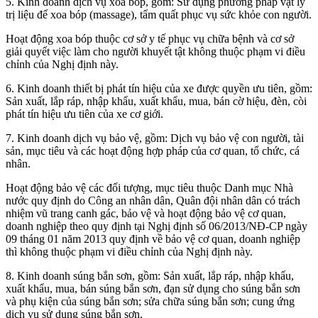
5. Kinh doanh dịch vụ xoa bóp, gồm: Sử dụng phương pháp vật lý
trị liệu để xoa bóp (massage), tẩm quất phục vụ sức khỏe con người.
Hoạt động xoa bóp thuộc cơ sở y tế phục vụ chữa bệnh và cơ sở
giải quyết việc làm cho người khuyết tật không thuộc phạm vi điều
chỉnh của Nghị định này.
6. Kinh doanh thiết bị phát tín hiệu của xe được quyền ưu tiên, gồm:
Sản xuất, lắp ráp, nhập khẩu, xuất khẩu, mua, bán cờ hiệu, đèn, còi
phát tín hiệu ưu tiên của xe cơ giới.
7. Kinh doanh dịch vụ bảo vệ, gồm: Dịch vụ bảo vệ con người, tài
sản, mục tiêu và các hoạt động hợp pháp của cơ quan, tổ chức, cá
nhân.
Hoạt động bảo vệ các đối tượng, mục tiêu thuộc Danh mục Nhà
nước quy định do Công an nhân dân, Quân đội nhân dân có trách
nhiệm vũ trang canh gác, bảo vệ và hoạt động bảo vệ cơ quan,
doanh nghiệp theo quy định tại Nghị định số 06/2013/NĐ-CP ngày
09 tháng 01 năm 2013 quy định về bảo vệ cơ quan, doanh nghiệp
thì không thuộc phạm vi điều chỉnh của Nghị định này.
8. Kinh doanh súng bắn sơn, gồm: Sản xuất, lắp ráp, nhập khẩu,
xuất khẩu, mua, bán súng bắn sơn, đạn sử dụng cho súng bắn sơn
và phụ kiện của súng bắn sơn; sửa chữa súng bắn sơn; cung ứng
dịch vụ sử dụng súng bắn sơn.