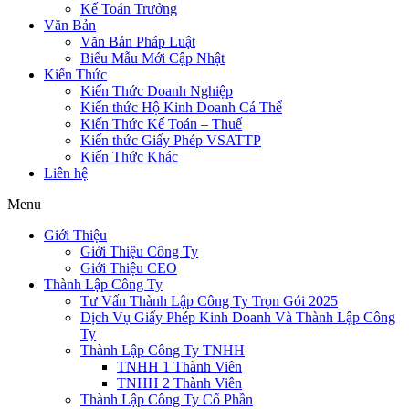
Kế Toán Trưởng
Văn Bản
Văn Bản Pháp Luật
Biểu Mẫu Mới Cập Nhật
Kiến Thức
Kiến Thức Doanh Nghiệp
Kiến thức Hộ Kinh Doanh Cá Thể
Kiến Thức Kế Toán – Thuế
Kiến thức Giấy Phép VSATTP
Kiến Thức Khác
Liên hệ
Menu
Giới Thiệu
Giới Thiệu Công Ty
Giới Thiệu CEO
Thành Lập Công Ty
Tư Vấn Thành Lập Công Ty Trọn Gói 2025
Dịch Vụ Giấy Phép Kinh Doanh Và Thành Lập Công
Ty
Thành Lập Công Ty TNHH
TNHH 1 Thành Viên
TNHH 2 Thành Viên
Thành Lập Công Ty Cổ Phần