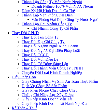
Thành Lập Công Ty Vốn Nước Ngoài
Doanh Nghiệp 100% Vốn Nước Ngoài
Đăng Ký Hộ Kinh Doanh Cá Thể
Thành Lập Văn Phòng Đại Diện
Văn Phòng Đại Diện Công Ty Nước Ngoài
Thành Lập Chi Nhánh Công Ty
Chi Nhánh Công Ty Cổ Phần
Thay Đổi GPKD
Thay Đổi Tên Công Ty
Thay Đổi Địa Chỉ Công Ty
Thay Đổi Ngành Nghề Kinh Doanh
Thay Đổi Người Đại Diện Pháp Luật
Thay Đổi CCCD
Thay Đổi Vốn Điều Lệ
Thay Đổi Cổ Đông Sáng Lập
Thay Đổi Thành Viên Công Ty TNHH
Chuyển Đổi Loại Hình Doanh Nghiệp
Giấy Phép Con
Giấy Chứng Nhận Vệ Sinh An Toàn Thực Phẩm
Dịch Vụ Công Bố Sản Phẩm
Giấy Phép Phòng Cháy Chữa Cháy
Chứng Chỉ Năng Lực Xây Dựng
Giấy Phép Kinh Doanh Vận Tải
Giấy Phép Kinh Doanh Lữ Hành Nội Địa
Kế Toán – Thuế