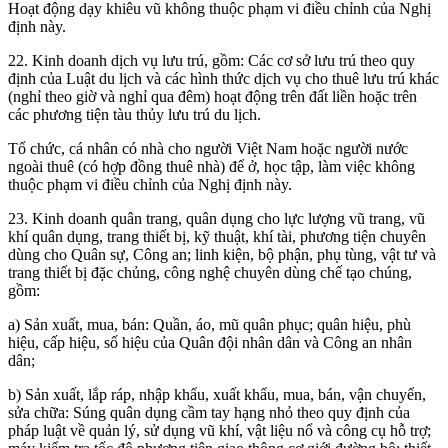
Hoạt động dạy khiêu vũ không thuộc phạm vi điều chỉnh của Nghị
định này.
22. Kinh doanh dịch vụ lưu trú, gồm: Các cơ sở lưu trú theo quy
định của Luật du lịch và các hình thức dịch vụ cho thuê lưu trú khác
(nghỉ theo giờ và nghỉ qua đêm) hoạt động trên đất liền hoặc trên
các phương tiện tàu thủy lưu trú du lịch.
Tổ chức, cá nhân có nhà cho người Việt Nam hoặc người nước
ngoài thuê (có hợp đồng thuê nhà) để ở, học tập, làm việc không
thuộc phạm vi điều chỉnh của Nghị định này.
23. Kinh doanh quân trang, quân dụng cho lực lượng vũ trang, vũ
khí quân dụng, trang thiết bị, kỹ thuật, khí tài, phương tiện chuyên
dùng cho Quân sự, Công an; linh kiện, bộ phận, phụ tùng, vật tư và
trang thiết bị đặc chủng, công nghệ chuyên dùng chế tạo chúng,
gồm:
a) Sản xuất, mua, bán: Quần, áo, mũ quân phục; quân hiệu, phù
hiệu, cấp hiệu, số hiệu của Quân đội nhân dân và Công an nhân
dân;
b) Sản xuất, lắp ráp, nhập khẩu, xuất khẩu, mua, bán, vận chuyển,
sửa chữa: Súng quân dụng cầm tay hạng nhỏ theo quy định của
pháp luật về quản lý, sử dụng vũ khí, vật liệu nổ và công cụ hỗ trợ;