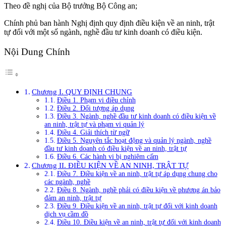
Theo đề nghị của Bộ trưởng Bộ Công an;
Chính phủ ban hành Nghị định quy định điều kiện về an ninh, trật
tự đối với một số ngành, nghề đầu tư kinh doanh có điều kiện.
Nội Dung Chính
Chương I. QUY ĐỊNH CHUNG
Điều 1. Phạm vi điều chỉnh
Điều 2. Đối tượng áp dụng
Điều 3. Ngành, nghề đầu tư kinh doanh có điều kiện về
an ninh, trật tự và phạm vi quản lý
Điều 4. Giải thích từ ngữ
Điều 5. Nguyên tắc hoạt động và quản lý ngành, nghề
đầu tư kinh doanh có điều kiện về an ninh, trật tự
Điều 6. Các hành vi bị nghiêm cấm
Chương II. ĐIỀU KIỆN VỀ AN NINH, TRẬT TỰ
Điều 7. Điều kiện về an ninh, trật tự áp dụng chung cho
các ngành, nghề
Điều 8. Ngành, nghề phải có điều kiện về phương án bảo
đảm an ninh, trật tự
Điều 9. Điều kiện về an ninh, trật tự đối với kinh doanh
dịch vụ cầm đồ
Điều 10. Điều kiện về an ninh, trật tự đối với kinh doanh