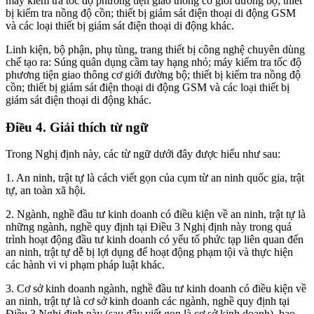
máy kiểm tra tốc độ phương tiện giao thông cơ giới đường bộ; thiết
bị kiểm tra nồng độ cồn; thiết bị giám sát điện thoại di động GSM
và các loại thiết bị giám sát điện thoại di động khác.
Linh kiện, bộ phận, phụ tùng, trang thiết bị công nghệ chuyên dùng
chế tạo ra: Súng quân dụng cầm tay hạng nhỏ; máy kiểm tra tốc độ
phương tiện giao thông cơ giới đường bộ; thiết bị kiểm tra nồng độ
cồn; thiết bị giám sát điện thoại di động GSM và các loại thiết bị
giám sát điện thoại di động khác.
Điều 4. Giải thích từ ngữ
Trong Nghị định này, các từ ngữ dưới đây được hiểu như sau:
1. An ninh, trật tự là cách viết gọn của cụm từ an ninh quốc gia, trật
tự, an toàn xã hội.
2. Ngành, nghề đầu tư kinh doanh có điều kiện về an ninh, trật tự là
những ngành, nghề quy định tại Điều 3 Nghị định này trong quá
trình hoạt động đầu tư kinh doanh có yếu tố phức tạp liên quan đến
an ninh, trật tự dễ bị lợi dụng để hoạt động phạm tội và thực hiện
các hành vi vi phạm pháp luật khác.
3. Cơ sở kinh doanh ngành, nghề đầu tư kinh doanh có điều kiện về
an ninh, trật tự là cơ sở kinh doanh các ngành, nghề quy định tại
Điều 3 Nghị định này (sau đây viết gọn là cơ sở kinh doanh), bao