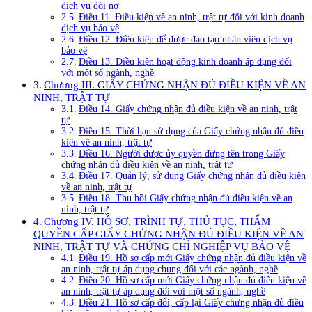
dịch vụ đòi nợ
Điều 11. Điều kiện về an ninh, trật tự đối với kinh doanh
dịch vụ bảo vệ
Điều 12. Điều kiện để được đào tạo nhân viên dịch vụ
bảo vệ
Điều 13. Điều kiện hoạt động kinh doanh áp dụng đối
với một số ngành, nghề
Chương III. GIẤY CHỨNG NHẬN ĐỦ ĐIỀU KIỆN VỀ AN
NINH, TRẬT TỰ
Điều 14. Giấy chứng nhận đủ điều kiện về an ninh, trật
tự
Điều 15. Thời hạn sử dụng của Giấy chứng nhận đủ điều
kiện về an ninh, trật tự
Điều 16. Người được ủy quyền đứng tên trong Giấy
chứng nhận đủ điều kiện về an ninh, trật tự
Điều 17. Quản lý, sử dụng Giấy chứng nhận đủ điều kiện
về an ninh, trật tự
Điều 18. Thu hồi Giấy chứng nhận đủ điều kiện về an
ninh, trật tự
Chương IV. HỒ SƠ, TRÌNH TỰ, THỦ TỤC, THẨM
QUYỀN CẤP GIẤY CHỨNG NHẬN ĐỦ ĐIỀU KIỆN VỀ AN
NINH, TRẬT TỰ VÀ CHỨNG CHỈ NGHIỆP VỤ BẢO VỆ
Điều 19. Hồ sơ cấp mới Giấy chứng nhận đủ điều kiện về
an ninh, trật tự áp dụng chung đối với các ngành, nghề
Điều 20. Hồ sơ cấp mới Giấy chứng nhận đủ điều kiện về
an ninh, trật tự áp dụng đối với một số ngành, nghề
Điều 21. Hồ sơ cấp đổi, cấp lại Giấy chứng nhận đủ điều