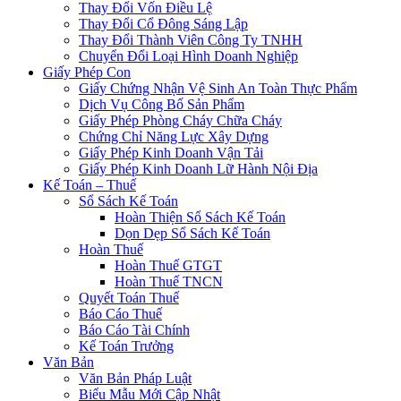
Thay Đổi Vốn Điều Lệ
Thay Đổi Cổ Đông Sáng Lập
Thay Đổi Thành Viên Công Ty TNHH
Chuyển Đổi Loại Hình Doanh Nghiệp
Giấy Phép Con
Giấy Chứng Nhận Vệ Sinh An Toàn Thực Phẩm
Dịch Vụ Công Bố Sản Phẩm
Giấy Phép Phòng Cháy Chữa Cháy
Chứng Chỉ Năng Lực Xây Dựng
Giấy Phép Kinh Doanh Vận Tải
Giấy Phép Kinh Doanh Lữ Hành Nội Địa
Kế Toán – Thuế
Sổ Sách Kế Toán
Hoàn Thiện Sổ Sách Kế Toán
Dọn Dẹp Sổ Sách Kế Toán
Hoàn Thuế
Hoàn Thuế GTGT
Hoàn Thuế TNCN
Quyết Toán Thuế
Báo Cáo Thuế
Báo Cáo Tài Chính
Kế Toán Trưởng
Văn Bản
Văn Bản Pháp Luật
Biểu Mẫu Mới Cập Nhật