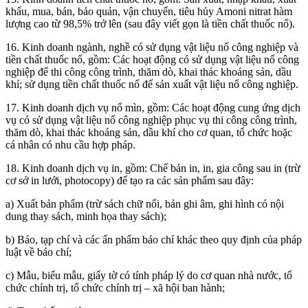
khẩu, mua, bán, bảo quản, vận chuyển, tiêu hủy Amoni nitrat hàm
lượng cao từ 98,5% trở lên (sau đây viết gọn là tiền chất thuốc nổ).
16. Kinh doanh ngành, nghề có sử dụng vật liệu nổ công nghiệp và
tiền chất thuốc nổ, gồm: Các hoạt động có sử dụng vật liệu nổ công
nghiệp để thi công công trình, thăm dò, khai thác khoáng sản, dầu
khí; sử dụng tiền chất thuốc nổ để sản xuất vật liệu nổ công nghiệp.
17. Kinh doanh dịch vụ nổ mìn, gồm: Các hoạt động cung ứng dịch
vụ có sử dụng vật liệu nổ công nghiệp phục vụ thi công công trình,
thăm dò, khai thác khoáng sản, dầu khí cho cơ quan, tổ chức hoặc
cá nhân có nhu cầu hợp pháp.
18. Kinh doanh dịch vụ in, gồm: Chế bản in, in, gia công sau in (trừ
cơ sở in lưới, photocopy) để tạo ra các sản phẩm sau đây:
a) Xuất bản phẩm (trừ sách chữ nổi, bản ghi âm, ghi hình có nội
dung thay sách, minh họa thay sách);
b) Báo, tạp chí và các ấn phẩm báo chí khác theo quy định của pháp
luật về báo chí;
c) Mẫu, biểu mẫu, giấy tờ có tính pháp lý do cơ quan nhà nước, tổ
chức chính trị, tổ chức chính trị – xã hội ban hành;