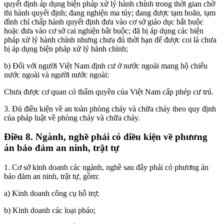
quyết định áp dụng biện pháp xử lý hành chính trong thời gian chờ
thi hành quyết định; đang nghiện ma túy; đang được tạm hoãn, tạm
đình chỉ chấp hành quyết định đưa vào cơ sở giáo dục bắt buộc
hoặc đưa vào cơ sở cai nghiện bắt buộc; đã bị áp dụng các biện
pháp xử lý hành chính nhưng chưa đủ thời hạn để được coi là chưa
bị áp dụng biện pháp xử lý hành chính;
b) Đối với người Việt Nam định cư ở nước ngoài mang hộ chiếu
nước ngoài và người nước ngoài:
Chưa được cơ quan có thẩm quyền của Việt Nam cấp phép cư trú.
3. Đủ điều kiện về an toàn phòng cháy và chữa cháy theo quy định
của pháp luật về phòng cháy và chữa cháy.
Điều 8. Ngành, nghề phải có điều kiện về phương
án bảo đảm an ninh, trật tự
1. Cơ sở kinh doanh các ngành, nghề sau đây phải có phương án
bảo đảm an ninh, trật tự, gồm:
a) Kinh doanh công cụ hỗ trợ;
b) Kinh doanh các loại pháo;