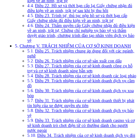
kiện về an ninh, trật tự
Điều 22. Hồ sơ và thời hạn cấp lại Giấy chứng nhận đủ
điều kiện về an ninh, trật tự sau khi bị thu hồi
Điều 23. Trình tự, thủ tục nộp hồ sơ và thời hạn cấp
Giấy chứng nhận đủ điều kiện về an ninh, trật tự
Điều 24. Thẩm quyền cấp Giấy chứng nhận đủ điều kiện
về an ninh, trật tự, Chứng chỉ nghiệp vụ bảo vệ và thẩm
duyệt giáo trình, chương trình đào tạo nhân viên dịch vụ bảo
vệ
Chương V. TRÁCH NHIỆM CỦA CƠ SỞ KINH DOANH
Điều 25. Trách nhiệm chung áp dụng đối với các ngành,
nghề
Điều 26. Trách nhiệm của cơ sở sản xuất con dấu
Điều 27. Trách nhiệm của cơ sở kinh doanh công cụ hỗ
trợ và cơ sở kinh doanh súng bắn sơn
Điều 28. Trách nhiệm của cơ sở kinh doanh các loại pháo
Điều 29. Trách nhiệm của cơ sở kinh doanh dịch vụ cầm
đồ
Điều 30. Trách nhiệm của cơ sở kinh doanh dịch vụ xoa
bóp
Điều 31. Trách nhiệm của cơ sở kinh doanh thiết bị phát
tín hiệu của xe được quyền ưu tiên
Điều 32. Trách nhiệm của cơ sở kinh doanh dịch vụ bảo
vệ
Điều 33. Trách nhiệm của cơ sở kinh doanh casino và cơ
sở kinh doanh trò chơi điện tử có thưởng dành cho người
nước ngoài
Điều 34. Trách nhiệm của cơ sở kinh doanh dịch vụ đòi