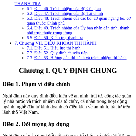
THANH TRA
Điều 46. Trách nhiệm của Bộ Công an
Điều 47. Trách nhiệm của Bộ Tài chính
Điều 48. Trách nhiệm của các bộ, cơ quan ngang bộ, cơ
quan thuộc Chính phủ
Điều 49. Trách nhiệm của Ủy ban nhân dân tỉnh, thành
phố trực thuộc trung ương
Điều 50. Kiểm tra, thanh tra
Chương VII. ĐIỀU KHOẢN THI HÀNH
Điều 51. Hiệu lực thi hành
Điều 52. Quy định chuyển tiếp
Điều 53. Hướng dẫn thi hành và trách nhiệm thi hành
Chương I. QUY ĐỊNH CHUNG
Điều 1. Phạm vi điều chỉnh
Nghị định này quy định điều kiện về an ninh, trật tự, công tác quản
lý nhà nước và trách nhiệm của tổ chức, cá nhân trong hoạt động
ngành, nghề đầu tư kinh doanh có điều kiện về an ninh, trật tự trên
lãnh thổ Việt Nam.
Điều 2. Đối tượng áp dụng
Nghị định này áp dụng đối với cơ quan, tổ chức, cá nhân Việt Nam