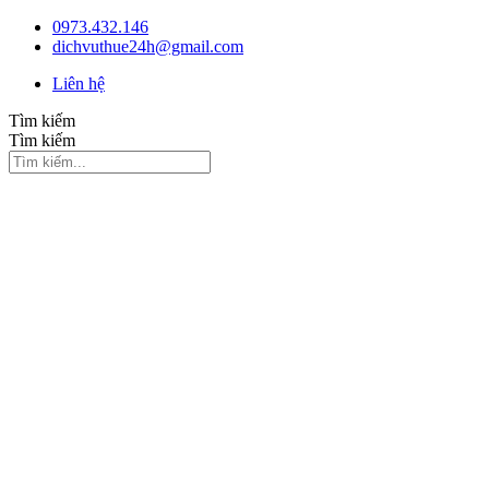
Chuyển
0973.432.146
đến
dichvuthue24h@gmail.com
nội
Liên hệ
dung
Tìm kiếm
Tìm kiếm