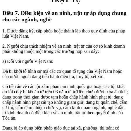
TRẬT TỰ
Điều 7. Điều kiện về an ninh, trật tự áp dụng chung
cho các ngành, nghề
1. Được đăng ký, cấp phép hoặc thành lập theo quy định của pháp
luật Việt Nam.
2. Người chịu trách nhiệm về an ninh, trật tự của cơ sở kinh doanh
phải không thuộc một trong các trường hợp sau đây:
a) Đối với người Việt Nam:
Đã bị khởi tố hình sự mà các cơ quan tố tụng của Việt Nam hoặc
của nước ngoài đang tiến hành điều tra, truy tố, xét xử.
Có tiền án về các tội xâm phạm an ninh quốc gia hoặc các tội khác
do lỗi cố ý bị kết án từ trên 03 năm tù trở lên chưa được xóa án tích;
đang trong thời gian được tạm hoãn chấp hành hình phạt tù; đang
chấp hành hình phạt cải tạo không giam giữ; đang bị quản chế, cấm
cư trú, cấm đảm nhiệm chức vụ, cấm kinh doanh ngành, nghề đầu
tư kinh doanh có điều kiện về an ninh, trật tự theo quyết định của
Tòa án.
Đang bị áp dụng biện pháp giáo dục tại xã, phường, thị trấn; có