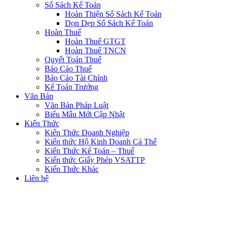
Sổ Sách Kế Toán
Hoàn Thiện Sổ Sách Kế Toán
Dọn Dẹp Sổ Sách Kế Toán
Hoàn Thuế
Hoàn Thuế GTGT
Hoàn Thuế TNCN
Quyết Toán Thuế
Báo Cáo Thuế
Báo Cáo Tài Chính
Kế Toán Trưởng
Văn Bản
Văn Bản Pháp Luật
Biểu Mẫu Mới Cập Nhật
Kiến Thức
Kiến Thức Doanh Nghiệp
Kiến thức Hộ Kinh Doanh Cá Thể
Kiến Thức Kế Toán – Thuế
Kiến thức Giấy Phép VSATTP
Kiến Thức Khác
Liên hệ