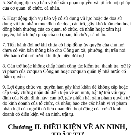
5. Sử dụng dịch vụ bảo vệ để xâm phạm quyền và lợi ích hợp pháp
của cơ quan, tổ chức, cá nhân.
6. Hoạt động dịch vụ bảo vệ có sử dụng vũ lực hoặc đe dọa sử
dụng vũ lực nhằm mục đích đe dọa, cản trở, gây khó khăn cho hoạt
động bình thường của cơ quan, tổ chức, cá nhân hoặc xâm hại
quyền, lợi ích hợp pháp của cơ quan, tổ chức, cá nhân.
7. Tiến hành đòi nợ khi chưa có hợp đồng ủy quyền của chủ nợ;
chưa có văn bản thông báo cho Công an xã, phường, thị trấn nơi
tiến hành đòi nợ trước khi thực hiện đòi nợ.
8. Cản trở hoặc không chấp hành công tác kiểm tra, thanh tra, xử lý
vi phạm của cơ quan Công an hoặc cơ quan quản lý nhà nước có
thẩm quyền.
9. Lợi dụng chức vụ, quyền hạn gây khó khăn để không cấp hoặc
cấp Giấy chứng nhận đủ điều kiện về an ninh, trật tự trái với quy
định của Nghị định này; cản trở, gây phiền hà, xâm phạm quyền tự
do kinh doanh của tổ chức, cá nhân; bao che các hành vi vi phạm
pháp luật của người có liên quan đến hoạt động của cơ sở kinh
doanh có điều kiện về an ninh, trật tự.
Chương II. ĐIỀU KIỆN VỀ AN NINH,