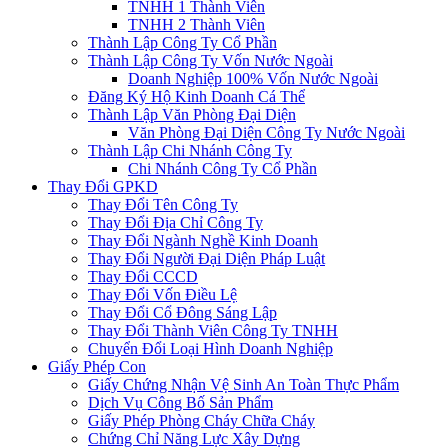
TNHH 1 Thành Viên
TNHH 2 Thành Viên
Thành Lập Công Ty Cổ Phần
Thành Lập Công Ty Vốn Nước Ngoài
Doanh Nghiệp 100% Vốn Nước Ngoài
Đăng Ký Hộ Kinh Doanh Cá Thể
Thành Lập Văn Phòng Đại Diện
Văn Phòng Đại Diện Công Ty Nước Ngoài
Thành Lập Chi Nhánh Công Ty
Chi Nhánh Công Ty Cổ Phần
Thay Đổi GPKD
Thay Đổi Tên Công Ty
Thay Đổi Địa Chỉ Công Ty
Thay Đổi Ngành Nghề Kinh Doanh
Thay Đổi Người Đại Diện Pháp Luật
Thay Đổi CCCD
Thay Đổi Vốn Điều Lệ
Thay Đổi Cổ Đông Sáng Lập
Thay Đổi Thành Viên Công Ty TNHH
Chuyển Đổi Loại Hình Doanh Nghiệp
Giấy Phép Con
Giấy Chứng Nhận Vệ Sinh An Toàn Thực Phẩm
Dịch Vụ Công Bố Sản Phẩm
Giấy Phép Phòng Cháy Chữa Cháy
Chứng Chỉ Năng Lực Xây Dựng