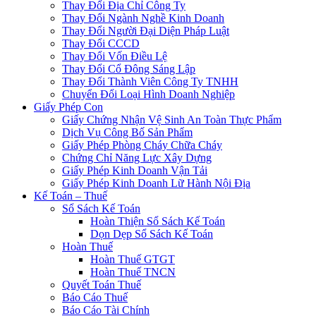
Thay Đổi Địa Chỉ Công Ty
Thay Đổi Ngành Nghề Kinh Doanh
Thay Đổi Người Đại Diện Pháp Luật
Thay Đổi CCCD
Thay Đổi Vốn Điều Lệ
Thay Đổi Cổ Đông Sáng Lập
Thay Đổi Thành Viên Công Ty TNHH
Chuyển Đổi Loại Hình Doanh Nghiệp
Giấy Phép Con
Giấy Chứng Nhận Vệ Sinh An Toàn Thực Phẩm
Dịch Vụ Công Bố Sản Phẩm
Giấy Phép Phòng Cháy Chữa Cháy
Chứng Chỉ Năng Lực Xây Dựng
Giấy Phép Kinh Doanh Vận Tải
Giấy Phép Kinh Doanh Lữ Hành Nội Địa
Kế Toán – Thuế
Sổ Sách Kế Toán
Hoàn Thiện Sổ Sách Kế Toán
Dọn Dẹp Sổ Sách Kế Toán
Hoàn Thuế
Hoàn Thuế GTGT
Hoàn Thuế TNCN
Quyết Toán Thuế
Báo Cáo Thuế
Báo Cáo Tài Chính