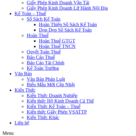
Giấy Phép Kinh Doanh Vận Tải
Giấy Phép Kinh Doanh Lữ Hành Nội Địa
Kế Toán – Thuế
Sổ Sách Kế Toán
Hoàn Thiện Sổ Sách Kế Toán
Dọn Dẹp Sổ Sách Kế Toán
Hoàn Thuế
Hoàn Thuế GTGT
Hoàn Thuế TNCN
Quyết Toán Thuế
Báo Cáo Thuế
Báo Cáo Tài Chính
Kế Toán Trưởng
Văn Bản
Văn Bản Pháp Luật
Biểu Mẫu Mới Cập Nhật
Kiến Thức
Kiến Thức Doanh Nghiệp
Kiến thức Hộ Kinh Doanh Cá Thể
Kiến Thức Kế Toán – Thuế
Kiến thức Giấy Phép VSATTP
Kiến Thức Khác
Liên hệ
Menu