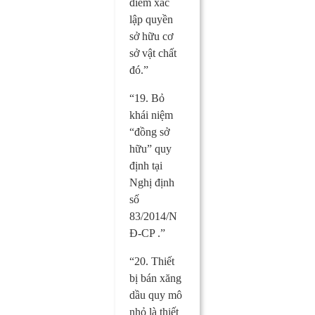
điểm xác
lập quyền
sở hữu cơ
sở vật chất
đó.”
“19. Bỏ
khái niệm
“đồng sở
hữu” quy
định tại
Nghị định
số
83/2014/N
Đ-CP .”
“20. Thiết
bị bán xăng
dầu quy mô
nhỏ là thiết