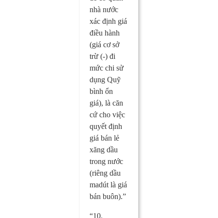
nhà nước
xác định giá
điều hành
(giá cơ sở
trừ (-) đi
mức chi sử
dụng Quỹ
bình ổn
giá), là căn
cứ cho việc
quyết định
giá bán lẻ
xăng dầu
trong nước
(riêng dầu
madút là giá
bán buôn).”
“10.