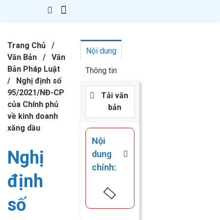
Giới Thiệu
Thành Lập Công Ty
Thay Đổi GPKD
Giấy Phép Con
Kế Toán – Thuế
Văn Bản
Kiến Thức
Liên hệ
Trang Chủ
/
Nội dung
Văn Bản
/
Văn
Bản Pháp Luật
Thông tin
/
Nghị định số
95/2021/NĐ-CP
Tải văn
của Chính phủ
bản
về kinh doanh
xăng dầu
Nội
Nghị
dung
chính:
định
số