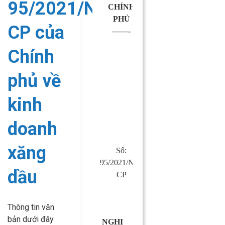
95/2021/NĐ-
CHÍNH
CỘNG
PHỦ
HÒA XÃ
CP của
——-
HỘI CHỦ
NGHĨA
Chính
VIỆT
NAM
phủ về
Độc lập –
Tự do –
kinh
Hạnh phúc
—————
doanh
xăng
Số:
Hà Nội,
95/2021/NĐ-
ngày 01
dầu
CP
tháng 11
năm 2021
Thông tin văn
bản dưới đây
NGHỊ