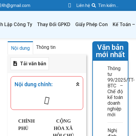
e24h@gmail.com
Liên hệ
h Lập Công Ty
Thay Đổi GPKD
Giấy Phép Con
Kế Toán –
Văn bản
Thông tin
Nội dung
mới nhất
Tải văn bản
Thông
tư
99/2025/TT-
Nội dung chính:
BTC –
Chế độ
kế toán
doanh
nghiệp
mới
CHÍNH
CỘNG
PHỦ
HÒA XÃ
Nghị
——-
HỘI CHỦ