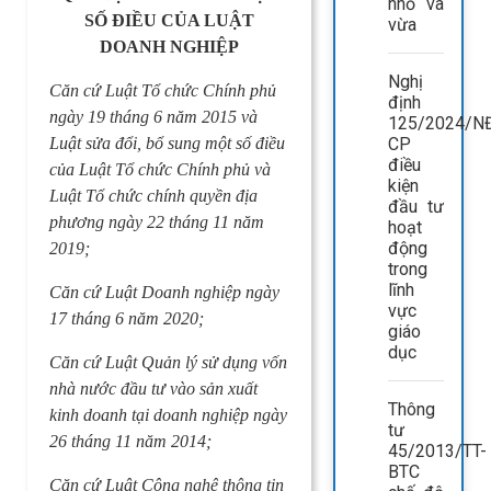
nhỏ và
SỐ ĐIỀU CỦA LUẬT
vừa
DOANH NGHIỆP
Nghị
Căn cứ Luật Tổ chức Chính phủ
định
ngày 19 tháng 6 năm 2015 và
125/2024/N
Luật sửa đổi, bổ sung một số điều
CP
điều
của Luật Tổ chức Chính phủ và
kiện
Luật Tổ chức chính quyền địa
đầu tư
phương ngày 22 tháng 11 năm
hoạt
động
2019;
trong
lĩnh
Căn cứ Luật Doanh nghiệp ngày
vực
17 tháng 6 năm 2020;
giáo
dục
Căn cứ Luật Quản lý sử dụng vốn
nhà nước đầu tư vào sản xuất
Thông
kinh doanh tại doanh nghiệp ngày
tư
26 tháng 11 năm 2014;
45/2013/TT-
BTC
Căn cứ Luật Công nghệ thông tin