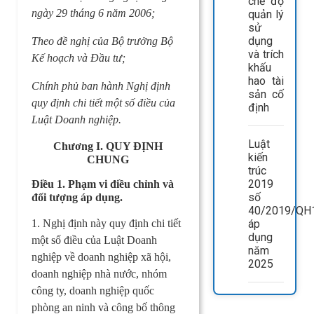
chế độ
ngày 29 tháng 6 năm 2006;
quản lý
sử
dụng
Theo đề nghị của Bộ trưởng Bộ
và trích
Kế hoạch và Đầu tư;
khấu
hao tài
Chính phủ ban hành Nghị định
sản cố
quy định chi tiết một số điều của
định
Luật Doanh nghiệp.
Luật
Chương I. QUY ĐỊNH
kiến
CHUNG
trúc
2019
Điều 1. Phạm vi điều chỉnh và
số
đối tượng áp dụng.
40/2019/QH
1. Nghị định này quy định chi tiết
áp
dụng
một số điều của Luật Doanh
năm
nghiệp về doanh nghiệp xã hội,
2025
doanh nghiệp nhà nước, nhóm
công ty, doanh nghiệp quốc
phòng an ninh và công bố thông