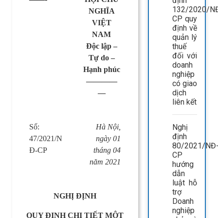
định
132/2020/N
NGHĨA
CP quy
VIỆT
định về
NAM
quản lý
Độc lập –
thuế
đối với
Tự do –
doanh
Hạnh phúc
nghiệp
————
có giao
dịch
—
liên kết
Số:
Hà Nội,
Nghị
định
47/2021/N
ngày 01
80/2021/NĐ
Đ-CP
tháng 04
CP
năm 2021
hướng
dẫn
luật hỗ
trợ
NGHỊ ĐỊNH
Doanh
nghiệp
QUY ĐỊNH CHI TIẾT MỘT