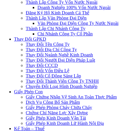
Thành Lập Công Ty Vốn Nước Ngoài
Doanh Nghiệp 100% Vốn Nước Ngoài
Đăng Ký Hộ Kinh Doanh Cá Thể
Thành Lập Văn Phòng Đại Diện
Văn Phòng Đại Diện Công Ty Nước Ngoài
Thành Lập Chi Nhánh Công Ty
Chi Nhánh Công Ty Cổ Phần
Thay Đổi GPKD
Thay Đổi Tên Công Ty
Thay Đổi Địa Chỉ Công Ty
Thay Đổi Ngành Nghề Kinh Doanh
Thay Đổi Người Đại Diện Pháp Luật
Thay Đổi CCCD
Thay Đổi Vốn Điều Lệ
Thay Đổi Cổ Đông Sáng Lập
Thay Đổi Thành Viên Công Ty TNHH
Chuyển Đổi Loại Hình Doanh Nghiệp
Giấy Phép Con
Giấy Chứng Nhận Vệ Sinh An Toàn Thực Phẩm
Dịch Vụ Công Bố Sản Phẩm
Giấy Phép Phòng Cháy Chữa Cháy
Chứng Chỉ Năng Lực Xây Dựng
Giấy Phép Kinh Doanh Vận Tải
Giấy Phép Kinh Doanh Lữ Hành Nội Địa
Kế Toán – Thuế