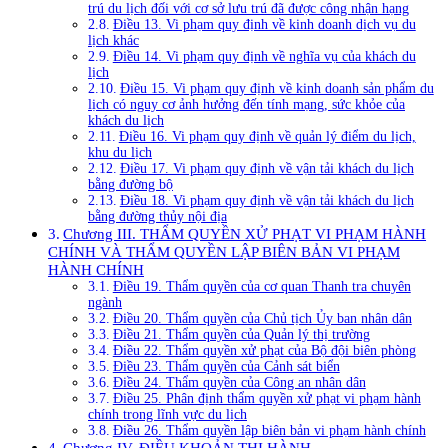
trú du lịch đối với cơ sở lưu trú đã được công nhận hạng
Điều 13. Vi phạm quy định về kinh doanh dịch vụ du
lịch khác
Điều 14. Vi phạm quy định về nghĩa vụ của khách du
lịch
Điều 15. Vi phạm quy định về kinh doanh sản phẩm du
lịch có nguy cơ ảnh hưởng đến tính mạng, sức khỏe của
khách du lịch
Điều 16. Vi phạm quy định về quản lý điểm du lịch,
khu du lịch
Điều 17. Vi phạm quy định về vận tải khách du lịch
bằng đường bộ
Điều 18. Vi phạm quy định về vận tải khách du lịch
bằng đường thủy nội địa
Chương III. THẨM QUYỀN XỬ PHẠT VI PHẠM HÀNH
CHÍNH VÀ THẨM QUYỀN LẬP BIÊN BẢN VI PHẠM
HÀNH CHÍNH
Điều 19. Thẩm quyền của cơ quan Thanh tra chuyên
ngành
Điều 20. Thẩm quyền của Chủ tịch Ủy ban nhân dân
Điều 21. Thẩm quyền của Quản lý thị trường
Điều 22. Thẩm quyền xử phạt của Bộ đội biên phòng
Điều 23. Thẩm quyền của Cảnh sát biển
Điều 24. Thẩm quyền của Công an nhân dân
Điều 25. Phân định thẩm quyền xử phạt vi phạm hành
chính trong lĩnh vực du lịch
Điều 26. Thẩm quyền lập biên bản vi phạm hành chính
Chương IV. ĐIỀU KHOẢN THI HÀNH