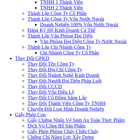
TNHH 1 Thành Viên
TNHH 2 Thành Viên
Thành Lập Công Ty Cổ Phần
Thành Lập Công Ty Vốn Nước Ngoài
Doanh Nghiệp 100% Vốn Nước Ngoài
Đăng Ký Hộ Kinh Doanh Cá Thể
Thành Lập Văn Phòng Đại Diện
Văn Phòng Đại Diện Công Ty Nước Ngoài
Thành Lập Chi Nhánh Công Ty
Chi Nhánh Công Ty Cổ Phần
Thay Đổi GPKD
Thay Đổi Tên Công Ty
Thay Đổi Địa Chỉ Công Ty
Thay Đổi Ngành Nghề Kinh Doanh
Thay Đổi Người Đại Diện Pháp Luật
Thay Đổi CCCD
Thay Đổi Vốn Điều Lệ
Thay Đổi Cổ Đông Sáng Lập
Thay Đổi Thành Viên Công Ty TNHH
Chuyển Đổi Loại Hình Doanh Nghiệp
Giấy Phép Con
Giấy Chứng Nhận Vệ Sinh An Toàn Thực Phẩm
Dịch Vụ Công Bố Sản Phẩm
Giấy Phép Phòng Cháy Chữa Cháy
Chứng Chỉ Năng Lực Xây Dựng