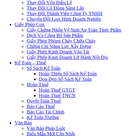
Thay Đổi Vốn Điều Lệ
Thay Đổi Cổ Đông Sáng Lập
Thay Đổi Thành Viên Công Ty TNHH
Chuyển Đổi Loại Hình Doanh Nghiệp
Giấy Phép Con
Giấy Chứng Nhận Vệ Sinh An Toàn Thực Phẩm
Dịch Vụ Công Bố Sản Phẩm
Giấy Phép Phòng Cháy Chữa Cháy
Chứng Chỉ Năng Lực Xây Dựng
Giấy Phép Kinh Doanh Vận Tải
Giấy Phép Kinh Doanh Lữ Hành Nội Địa
Kế Toán – Thuế
Sổ Sách Kế Toán
Hoàn Thiện Sổ Sách Kế Toán
Dọn Dẹp Sổ Sách Kế Toán
Hoàn Thuế
Hoàn Thuế GTGT
Hoàn Thuế TNCN
Quyết Toán Thuế
Báo Cáo Thuế
Báo Cáo Tài Chính
Kế Toán Trưởng
Văn Bản
Văn Bản Pháp Luật
Biểu Mẫu Mới Cập Nhật