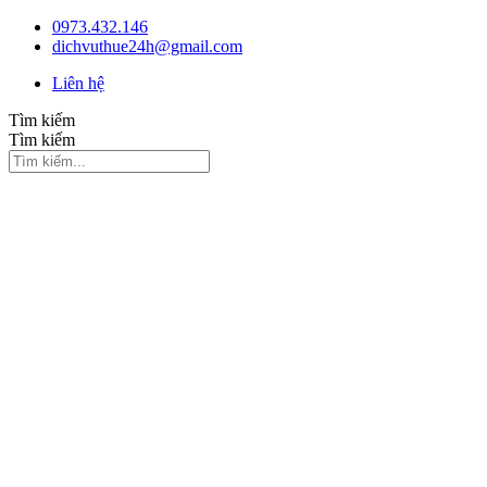
Chuyển
0973.432.146
đến
dichvuthue24h@gmail.com
nội
Liên hệ
dung
Tìm kiếm
Tìm kiếm