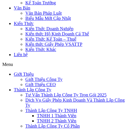
Kế Toán Trưởng
Văn Bản
Văn Bản Pháp Luật
Biểu Mẫu Mới Cập Nhật
Kiến Thức
Kiến Thức Doanh Nghiệp
Kiến thức Hộ Kinh Doanh Cá Thể
Kiến Thức Kế Toán – Thuế
Kiến thức Giấy Phép VSATTP
Kiến Thức Khác
Liên hệ
Menu
Giới Thiệu
Giới Thiệu Công Ty
Giới Thiệu CEO
Thành Lập Công Ty
Tư Vấn Thành Lập Công Ty Trọn Gói 2025
Dịch Vụ Giấy Phép Kinh Doanh Và Thành Lập Công
Ty
Thành Lập Công Ty TNHH
TNHH 1 Thành Viên
TNHH 2 Thành Viên
Thành Lập Công Ty Cổ Phần