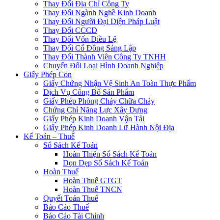
Thay Đổi Địa Chỉ Công Ty
Thay Đổi Ngành Nghề Kinh Doanh
Thay Đổi Người Đại Diện Pháp Luật
Thay Đổi CCCD
Thay Đổi Vốn Điều Lệ
Thay Đổi Cổ Đông Sáng Lập
Thay Đổi Thành Viên Công Ty TNHH
Chuyển Đổi Loại Hình Doanh Nghiệp
Giấy Phép Con
Giấy Chứng Nhận Vệ Sinh An Toàn Thực Phẩm
Dịch Vụ Công Bố Sản Phẩm
Giấy Phép Phòng Cháy Chữa Cháy
Chứng Chỉ Năng Lực Xây Dựng
Giấy Phép Kinh Doanh Vận Tải
Giấy Phép Kinh Doanh Lữ Hành Nội Địa
Kế Toán – Thuế
Sổ Sách Kế Toán
Hoàn Thiện Sổ Sách Kế Toán
Dọn Dẹp Sổ Sách Kế Toán
Hoàn Thuế
Hoàn Thuế GTGT
Hoàn Thuế TNCN
Quyết Toán Thuế
Báo Cáo Thuế
Báo Cáo Tài Chính