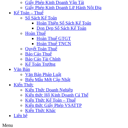
Giấy Phép Kinh Doanh Vận Tải
Giấy Phép Kinh Doanh Lữ Hành Nội Địa
Kế Toán – Thuế
Sổ Sách Kế Toán
Hoàn Thiện Sổ Sách Kế Toán
Dọn Dẹp Sổ Sách Kế Toán
Hoàn Thuế
Hoàn Thuế GTGT
Hoàn Thuế TNCN
Quyết Toán Thuế
Báo Cáo Thuế
Báo Cáo Tài Chính
Kế Toán Trưởng
Văn Bản
Văn Bản Pháp Luật
Biểu Mẫu Mới Cập Nhật
Kiến Thức
Kiến Thức Doanh Nghiệp
Kiến thức Hộ Kinh Doanh Cá Thể
Kiến Thức Kế Toán – Thuế
Kiến thức Giấy Phép VSATTP
Kiến Thức Khác
Liên hệ
Menu