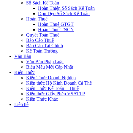
Sổ Sách Kế Toán
Hoàn Thiện Sổ Sách Kế Toán
Dọn Dẹp Sổ Sách Kế Toán
Hoàn Thuế
Hoàn Thuế GTGT
Hoàn Thuế TNCN
Quyết Toán Thuế
Báo Cáo Thuế
Báo Cáo Tài Chính
Kế Toán Trưởng
Văn Bản
Văn Bản Pháp Luật
Biểu Mẫu Mới Cập Nhật
Kiến Thức
Kiến Thức Doanh Nghiệp
Kiến thức Hộ Kinh Doanh Cá Thể
Kiến Thức Kế Toán – Thuế
Kiến thức Giấy Phép VSATTP
Kiến Thức Khác
Liên hệ