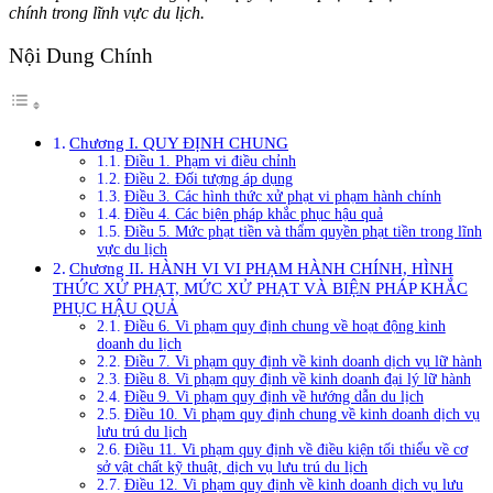
chính trong lĩnh vực du lịch.
Nội Dung Chính
Chương I. QUY ĐỊNH CHUNG
Điều 1. Phạm vi điều chỉnh
Điều 2. Đối tượng áp dụng
Điều 3. Các hình thức xử phạt vi phạm hành chính
Điều 4. Các biện pháp khắc phục hậu quả
Điều 5. Mức phạt tiền và thẩm quyền phạt tiền trong lĩnh
vực du lịch
Chương II. HÀNH VI VI PHẠM HÀNH CHÍNH, HÌNH
THỨC XỬ PHẠT, MỨC XỬ PHẠT VÀ BIỆN PHÁP KHẮC
PHỤC HẬU QUẢ
Điều 6. Vi phạm quy định chung về hoạt động kinh
doanh du lịch
Điều 7. Vi phạm quy định về kinh doanh dịch vụ lữ hành
Điều 8. Vi phạm quy định về kinh doanh đại lý lữ hành
Điều 9. Vi phạm quy định về hướng dẫn du lịch
Điều 10. Vi phạm quy định chung về kinh doanh dịch vụ
lưu trú du lịch
Điều 11. Vi phạm quy định về điều kiện tối thiểu về cơ
sở vật chất kỹ thuật, dịch vụ lưu trú du lịch
Điều 12. Vi phạm quy định về kinh doanh dịch vụ lưu