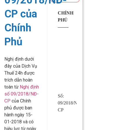
09/2018/NĐ-
CP của
CHÍNH
CỘNG
PHỦ
HÒA XÃ
Chính
——-
HỘI CHỦ
NGHĨA
Phủ
VIỆT
NAM
Độc lập –
Nghị định dưới
Tự do –
đây của Dịch Vụ
Hạnh phúc
Thuế 24h được
—————
trích dẫn hoàn
toàn từ
Nghị định
số 09/2018/NĐ-
Số:
Hà Nội,
CP
của Chính
09/2018/NĐ-
ngày 15
phủ
được ban
CP
tháng 01
hành ngày 15-
năm 2018
01-2018 và có
hiệu lực từ ngày