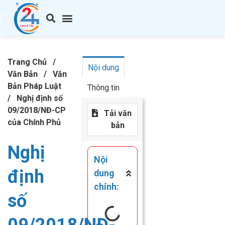
Giới Thiệu
Thành Lập Công Ty
Thay Đổi GPKD
Giấy Phép Con
Kế Toán – Thuế
Văn Bản
Kiến Thức
Liên hệ
Trang Chủ
/
Nội dung
Văn Bản
/
Văn
Bản Pháp Luật
Thông tin
/
Nghị định số
09/2018/NĐ-CP
Tải văn
của Chính Phủ
bản
Nghị
Nội
định
dung
chính:
số