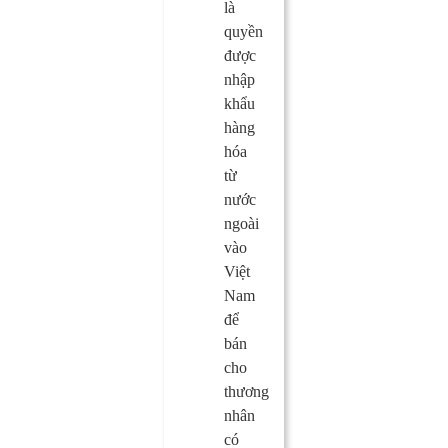
là
quyền
được
nhập
khẩu
hàng
hóa
từ
nước
ngoài
vào
Việt
Nam
để
bán
cho
thương
nhân
có