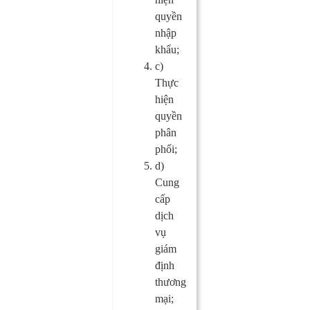
quyền
nhập
khẩu;
c)
Thực
hiện
quyền
phân
phối;
d)
Cung
cấp
dịch
vụ
giám
định
thương
mại;