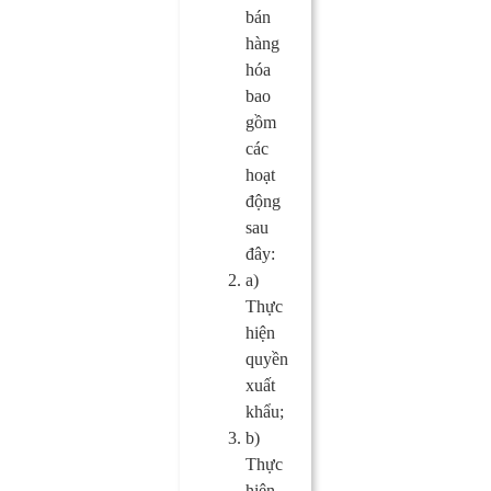
bán
hàng
hóa
bao
gồm
các
hoạt
động
sau
đây:
a)
Thực
hiện
quyền
xuất
khẩu;
b)
Thực
hiện