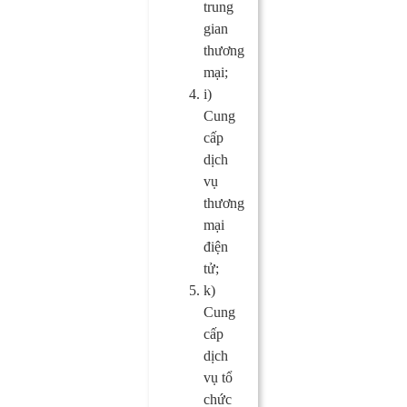
trung
gian
thương
mại;
i)
Cung
cấp
dịch
vụ
thương
mại
điện
tử;
k)
Cung
cấp
dịch
vụ tổ
chức