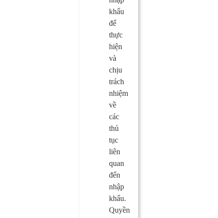
khẩu
để
thực
hiện
và
chịu
trách
nhiệm
về
các
thủ
tục
liên
quan
đến
nhập
khẩu.
Quyền