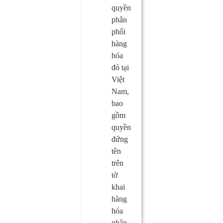
quyền
phân
phối
hàng
hóa
đó tại
Việt
Nam,
bao
gồm
quyền
đứng
tên
trên
tờ
khai
hàng
hóa
nhập