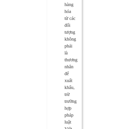
hàng
hóa
từ các
đối
tượng
không
phải
là
thương
nhân
để
xuất
khẩu,
trừ
trường
hợp
pháp
luật
Việt