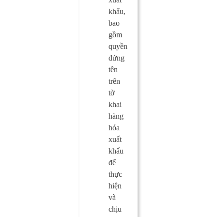
khẩu,
bao
gồm
quyền
đứng
tên
trên
tờ
khai
hàng
hóa
xuất
khẩu
để
thực
hiện
và
chịu