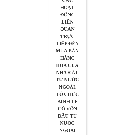
CÁC
HOẠT
ĐỘNG
LIÊN
QUAN
TRỰC
TIẾP ĐẾN
MUA BÁN
HÀNG
HÓA CỦA
NHÀ ĐẦU
TƯ NƯỚC
NGOÀI,
TỔ CHỨC
KINH TẾ
CÓ VỐN
ĐẦU TƯ
NƯỚC
NGOÀI