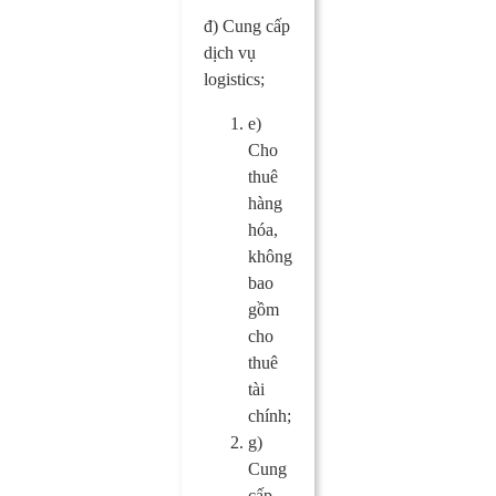
đ) Cung cấp
dịch vụ
logistics;
e)
Cho
thuê
hàng
hóa,
không
bao
gồm
cho
thuê
tài
chính;
g)
Cung
cấp