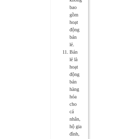
bao
gồm
hoạt
động
bán
lẻ.
Bán
lẻ là
hoạt
động
bán
hàng
hóa
cho
cá
nhân,
hộ gia
đình,