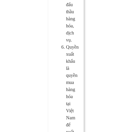
đấu
thầu
hàng
hóa,
dịch
vụ.
Quyền
xuất
khẩu
là
quyền
mua
hàng
hóa
tại
Việt
Nam
để
xuất