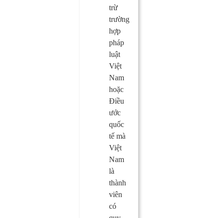
trừ
trường
hợp
pháp
luật
Việt
Nam
hoặc
Điều
ước
quốc
tế mà
Việt
Nam
là
thành
viên
có
quy