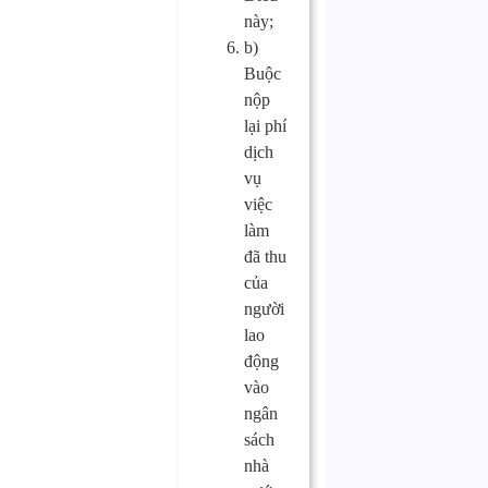
này;
b)
Buộc
nộp
lại phí
dịch
vụ
việc
làm
đã thu
của
người
lao
động
vào
ngân
sách
nhà