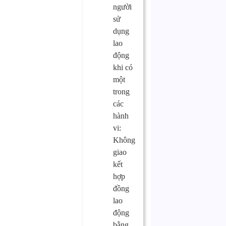
người
sử
dụng
lao
động
khi có
một
trong
các
hành
vi:
Không
giao
kết
hợp
đồng
lao
động
bằng