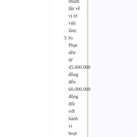
nhầm
lẫn về
vị trí
việc
làm;
b)
Phạt
tiền
từ
45.000.000
đồng
đến
60.000.000
đồng
đối
với
hành
vi
hoạt