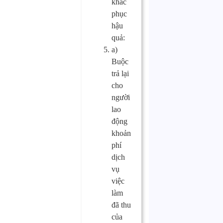
khắc
phục
hậu
quả:
a)
Buộc
trả lại
cho
người
lao
động
khoản
phí
dịch
vụ
việc
làm
đã thu
của