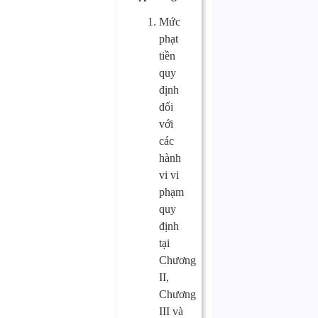
Mức
phạt
tiền
quy
định
đối
với
các
hành
vi vi
phạm
quy
định
tại
Chương
II,
Chương
III và