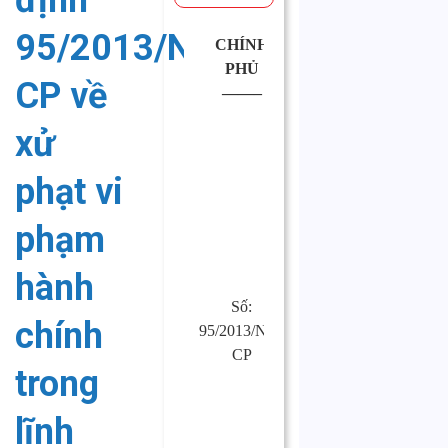
định
95/2013/NĐ-
CHÍNH
CỘNG
PHỦ
HÒA XÃ
CP về
——–
HỘI CHỦ
NGHĨA
xử
VIỆT NAM
Độc lập –
phạt vi
Tự do –
Hạnh phúc
phạm
—————-
hành
Số:
Hà Nội,
chính
95/2013/NĐ-
ngày 22
CP
tháng 08
trong
năm 2013
lĩnh