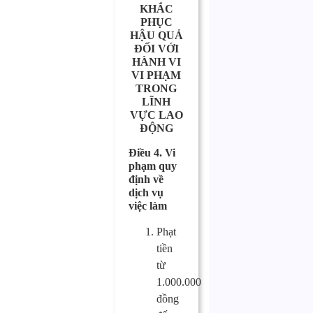
KHẮC
PHỤC
HẬU QUẢ
ĐỐI VỚI
HÀNH VI
VI PHẠM
TRONG
LĨNH
VỰC LAO
ĐỘNG
Điều 4. Vi
phạm quy
định về
dịch vụ
việc làm
Phạt
tiền
từ
1.000.000
đồng