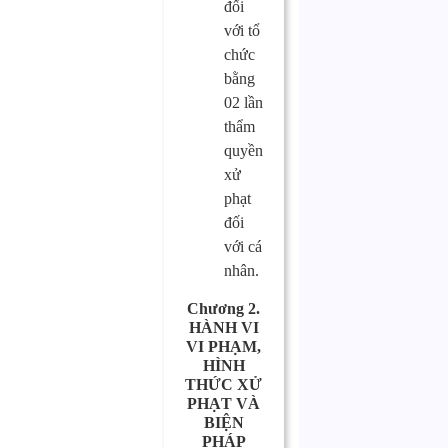
đối
với tổ
chức
bằng
02 lần
thẩm
quyền
xử
phạt
đối
với cá
nhân.
Chương 2.
HÀNH VI
VI PHẠM,
HÌNH
THỨC XỬ
PHẠT VÀ
BIỆN
PHÁP