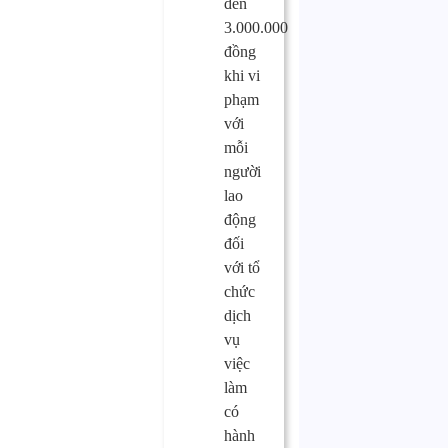
đến
3.000.000
đồng
khi vi
phạm
với
mỗi
người
lao
động
đối
với tổ
chức
dịch
vụ
việc
làm
có
hành