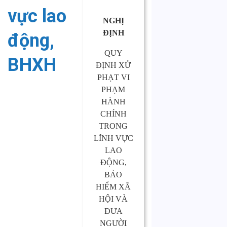
vực lao
NGHỊ
ĐỊNH
động,
QUY
BHXH
ĐỊNH XỬ
PHẠT VI
PHẠM
HÀNH
CHÍNH
TRONG
LĨNH VỰC
LAO
ĐỘNG,
BẢO
HIỂM XÃ
HỘI VÀ
ĐƯA
NGƯỜI