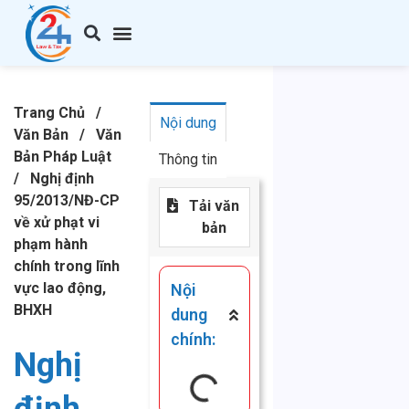
Trang Chủ
/
Nội dung
Văn Bản
/
Văn
Bản Pháp Luật
Thông tin
/
Nghị định
95/2013/NĐ-CP
Tải văn
về xử phạt vi
bản
phạm hành
chính trong lĩnh
vực lao động,
Nội
BHXH
dung
chính:
Nghị