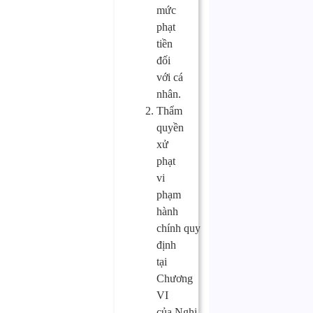
mức
phạt
tiền
đối
với cá
nhân.
Thẩm
quyền
xử
phạt
vi
phạm
hành
chính quy
định
tại
Chương
VI
của Nghị