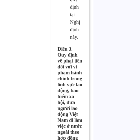
định
tại
Nghị
định
này.
Điều 3.
Quy định
về phạt tiền
đối với vi
phạm hành
chính trong
lĩnh vực lao
động, bảo
hiểm xã
hội, đưa
người lao
động Việt
Nam đi làm
việc ở nước
ngoài theo
hợp đồng