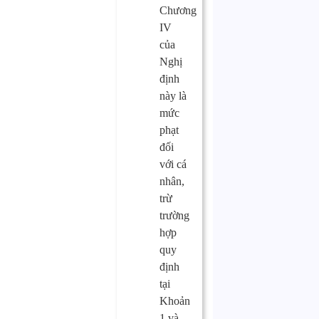
Chương
IV
của
Nghị
định
này là
mức
phạt
đối
với cá
nhân,
trừ
trường
hợp
quy
định
tại
Khoản
1 và