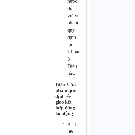
nước
đối
với vi
phạm
quy
định
tại
Khoản
3
Điều
này.
Điều 5. Vi
phạm quy
định về
giao kết
hợp đồng
lao động
Phạt
tiền