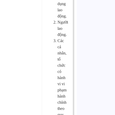
dụng
lao
động.
Người
lao
động.
Các
cá
nhân,
tổ
chức
có
hành
vi vi
phạm
hành
chính
theo
quy