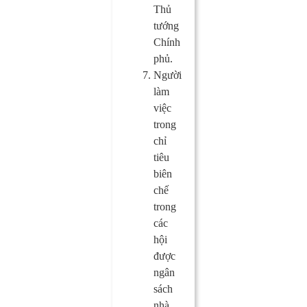
Thủ
tướng
Chính
phủ.
Người
làm
việc
trong
chỉ
tiêu
biên
chế
trong
các
hội
được
ngân
sách
nhà