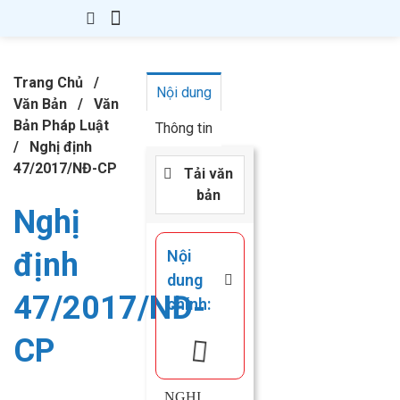
Giới Thiệu
Thành Lập Công Ty
Thay Đổi GPKD
Giấy Phép Con
Kế Toán – Thuế
Văn Bản
Kiến Thức
Liên hệ
Trang Chủ
/
Nội dung
Văn Bản
/
Văn
Bản Pháp Luật
Thông tin
/
Nghị định
47/2017/NĐ-CP
Tải văn
bản
Nghị
định
Nội
dung
47/2017/NĐ-
chính:
CP
NGHỊ