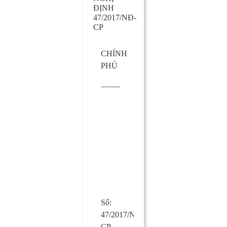
ĐỊNH
47/2017/NĐ-
CP
CHÍNH
CỘNG
PHỦ
HÒA XÃ
HỘI CHỦ
——-
NGHĨA
VIỆT NAM
Độc lập –
Tự do –
Hạnh phúc
—————
Số:
Hà Nội,
47/2017/NĐ-
ngày 24
CP
tháng 04