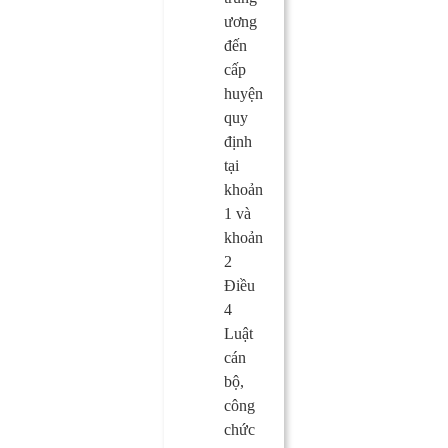
ương
đến
cấp
huyện
quy
định
tại
khoản
1 và
khoản
2
Điều
4
Luật
cán
bộ,
công
chức