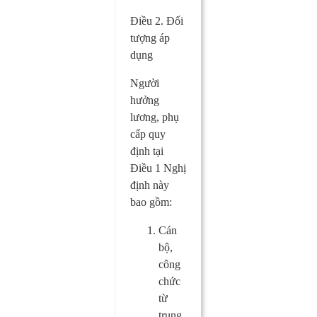
Điều 2. Đối
tượng áp
dụng
Người
hưởng
lương, phụ
cấp quy
định tại
Điều 1 Nghị
định này
bao gồm:
Cán
bộ,
công
chức
từ
trung