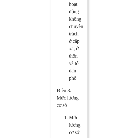
hoạt
động
không
chuyên
trách
ở cấp
xã, ở
thôn
và tổ
dân
phố.
Điều 3.
Mức lương
cơ sở
Mức
lương
cơ sở