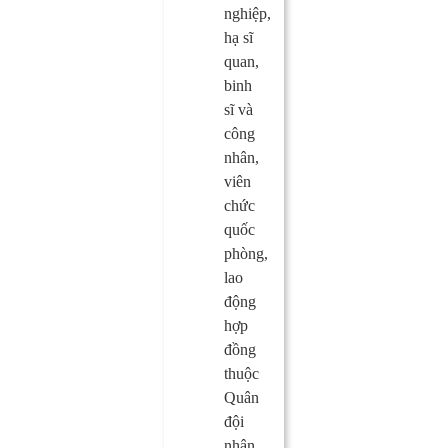
nghiệp,
hạ sĩ
quan,
binh
sĩ và
công
nhân,
viên
chức
quốc
phòng,
lao
động
hợp
đồng
thuộc
Quân
đội
nhân