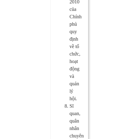
2010
của
Chính
phủ
quy
định
về tổ
chức,
hoạt
động
và
quản
lý
hội.
Sĩ
quan,
quân
nhân
chuyên