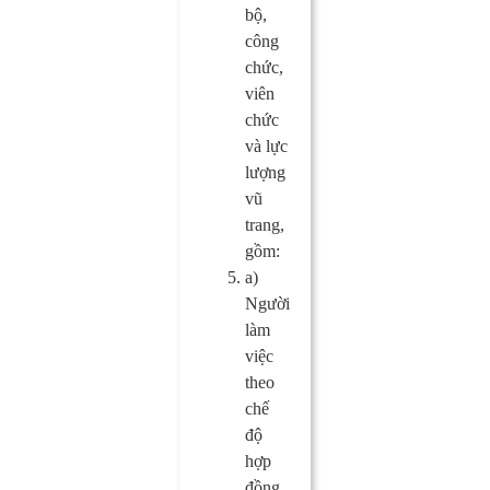
bộ,
công
chức,
viên
chức
và lực
lượng
vũ
trang,
gồm:
a)
Người
làm
việc
theo
chế
độ
hợp
đồng