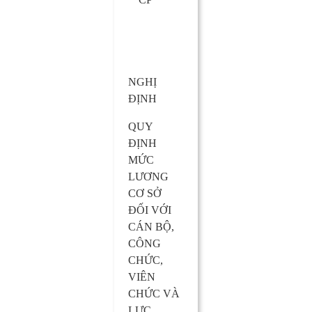
năm 2017
NGHỊ
ĐỊNH
QUY
ĐỊNH
MỨC
LƯƠNG
CƠ SỞ
ĐỐI VỚI
CÁN BỘ,
CÔNG
CHỨC,
VIÊN
CHỨC VÀ
LỰC