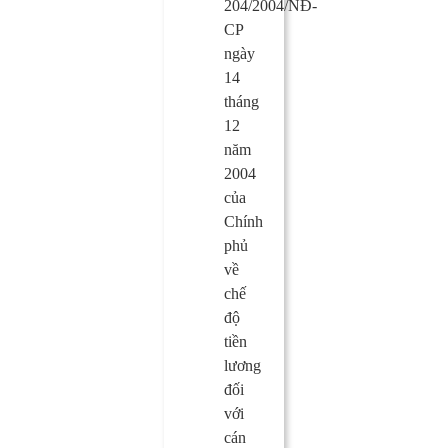
204/2004/NĐ-
CP
ngày
14
tháng
12
năm
2004
của
Chính
phủ
về
chế
độ
tiền
lương
đối
với
cán