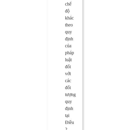
chế
độ
khác
theo
quy
định
của
pháp
luật
đối
với
các
đối
tượng
quy
định
tại
Điều
2