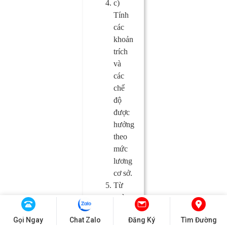
c)
Tính
các
khoản
trích
và
các
chế
độ
được
hưởng
theo
mức
lương
cơ sở.
Từ
ngày
01
Gọi Ngay
Chat Zalo
Đăng Ký
Tìm Đường
tháng