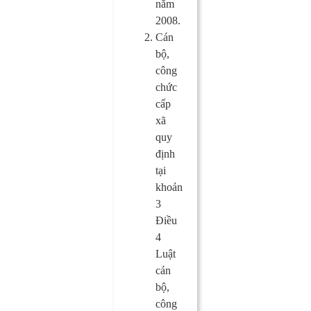
năm
2008.
Cán
bộ,
công
chức
cấp
xã
quy
định
tại
khoản
3
Điều
4
Luật
cán
bộ,
công