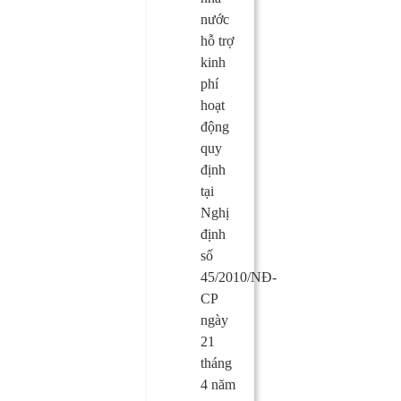
nước
hỗ trợ
kinh
phí
hoạt
động
quy
định
tại
Nghị
định
số
45/2010/NĐ-
CP
ngày
21
tháng
4 năm