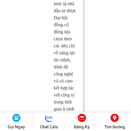
lược là nhà
đầu tư được
Đại hội
đồng cổ
đông lựa
chọn theo
các tiêu chí
về năng lực
tài chính,
trình độ
công nghệ
và có cam
kết hợp tác
với công ty
trong thời
gian ít nhất
03 năm.
Gọi Ngay
Chat Zalo
Đăng Ký
Tìm Đường
18. Cổ đông