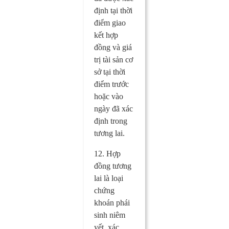
định tại thời
điểm giao
kết hợp
đồng và giá
trị tài sản cơ
sở tại thời
điểm trước
hoặc vào
ngày đã xác
định trong
tương lai.
12. Hợp
đồng tương
lai là loại
chứng
khoán phái
sinh niêm
yết, xác