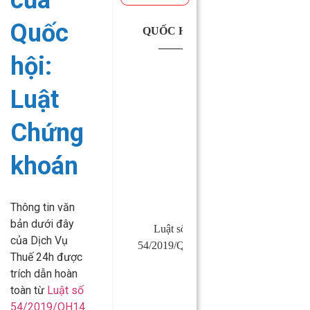
của
Quốc
QUỐC HỘI
CỘNG
——-
HÒA XÃ
hội:
HỘI CHỦ
NGHĨA
Luật
VIỆT
NAM
Chứng
Độc lập –
Tự do –
khoán
Hạnh phúc
—————
Thông tin văn
bản dưới đây
Luật số:
Hà Nội,
của Dịch Vụ
54/2019/QH14
ngày 26
Thuế 24h được
tháng 11
trích dẫn hoàn
năm 2019
toàn từ
Luật số
54/2019/QH14