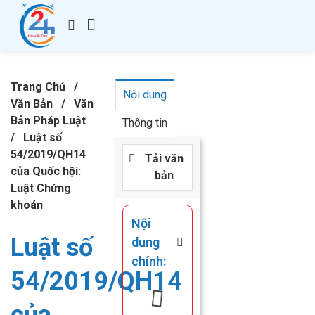
Giới Thiệu
Thành Lập Công Ty
Thay Đổi GPKD
Giấy Phép Con
Kế Toán – Thuế
Văn Bản
Kiến Thức
Liên hệ
Trang Chủ
/
Nội dung
Văn Bản
/
Văn
Bản Pháp Luật
Thông tin
/
Luật số
54/2019/QH14
Tải văn
của Quốc hội:
bản
Luật Chứng
khoán
Nội
Luật số
dung
chính:
54/2019/QH14