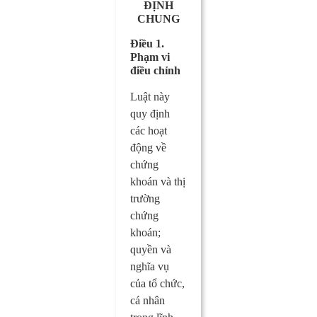
ĐỊNH
CHUNG
Điều 1.
Phạm vi
điều chỉnh
Luật này
quy định
các hoạt
động về
chứng
khoán và thị
trường
chứng
khoán;
quyền và
nghĩa vụ
của tổ chức,
cá nhân