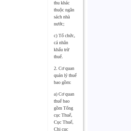
thu khác
thuộc ngân
sách nhà
nước;
c) Tổ chức,
cá nhân
khấu trừ
thuế.
2. Cơ quan
quản lý thuế
bao gồm:
a) Cơ quan
thuế bao
gồm Tổng
cục Thuế,
Cục Thuế,
Chi cục