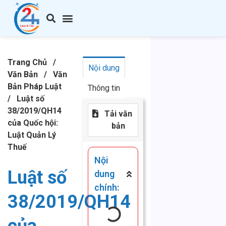
Trang Chủ
/
Nội dung
Văn Bản
/
Văn
Bản Pháp Luật
Thông tin
/
Luật số
38/2019/QH14
Tải văn
của Quốc hội:
bản
Luật Quản Lý
Thuế
Nội
Luật số
dung
chính:
38/2019/QH14