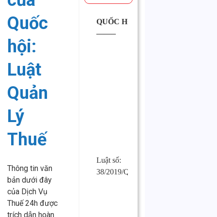
của
Quốc
QUỐC HỘI
CỘNG
——–
HÒA XÃ
hội:
HỘI CHỦ
NGHĨA
Luật
VIỆT
NAM
Quản
Độc lập –
Tự do –
Lý
Hạnh phúc
—————
Thuế
Luật số:
Hà Nội,
Thông tin văn
38/2019/QH14
ngày 13
bản dưới đây
tháng 6 năm
của Dịch Vụ
2019
Thuế 24h được
trích dẫn hoàn