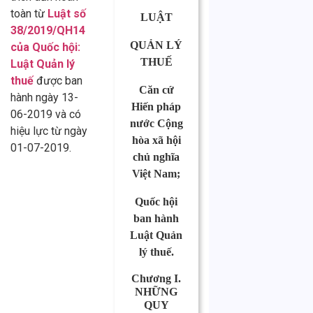
toàn từ
Luật số
LUẬT
38/2019/QH14
QUẢN LÝ
của Quốc hội:
THUẾ
Luật Quản lý
thuế
được ban
Căn cứ
hành ngày 13-
Hiến pháp
06-2019 và có
nước Cộng
hiệu lực từ ngày
hòa xã hội
01-07-2019.
chủ nghĩa
Việt Nam;
Quốc hội
ban hành
Luật Quản
lý thuế.
Chương I.
NHỮNG
QUY