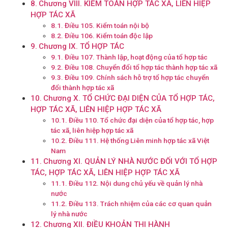
Chương VIII. KIỂM TOÁN HỢP TÁC XÃ, LIÊN HIỆP
HỢP TÁC XÃ
Điều 105. Kiểm toán nội bộ
Điều 106. Kiểm toán độc lập
Chương IX. TỔ HỢP TÁC
Điều 107. Thành lập, hoạt động của tổ hợp tác
Điều 108. Chuyển đổi tổ hợp tác thành hợp tác xã
Điều 109. Chính sách hỗ trợ tổ hợp tác chuyển
đổi thành hợp tác xã
Chương X. TỔ CHỨC ĐẠI DIỆN CỦA TỔ HỢP TÁC,
HỢP TÁC XÃ, LIÊN HIỆP HỢP TÁC XÃ
Điều 110. Tổ chức đại diện của tổ hợp tác, hợp
tác xã, liên hiệp hợp tác xã
Điều 111. Hệ thống Liên minh hợp tác xã Việt
Nam
Chương XI. QUẢN LÝ NHÀ NƯỚC ĐỐI VỚI TỔ HỢP
TÁC, HỢP TÁC XÃ, LIÊN HIỆP HỢP TÁC XÃ
Điều 112. Nội dung chủ yếu về quản lý nhà
nước
Điều 113. Trách nhiệm của các cơ quan quản
lý nhà nước
Chương XII. ĐIỀU KHOẢN THI HÀNH