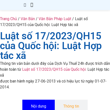
Giới Thiệu
Thành Lập Công Ty
Thay Đổi GPKD
Giấy Phép Con
Kế Toán – Thuế
Văn Bản
Kiến Thức
Liên hệ
Trang Chủ
/
Văn Bản
/
Văn Bản Pháp Luật
/
Luật số
17/2023/QH15 của Quốc hội: Luật Hợp tác xã
Luật số 17/2023/QH15
của Quốc hội: Luật Hợp
tác xã
Thông tin văn bản dưới đây của Dịch Vụ Thuế 24h được trích dẫn
hoàn toàn từ
Luật số 17/2023/QH15 của Quốc hội
: Luật Hợp tác
xã
được ban hành ngày 27-06-2013 và có hiệu lực từ ngày 01-07-
2014.
Nội dung
Thông tin