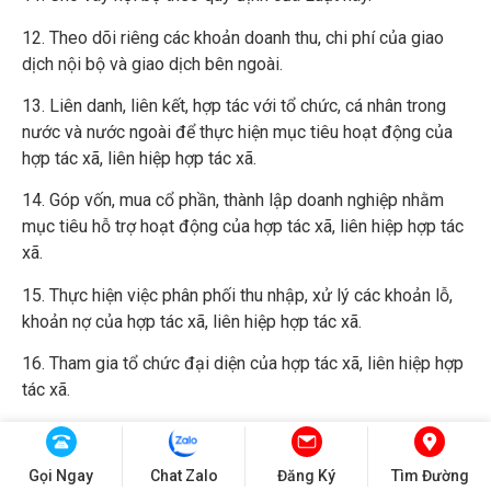
12. Theo dõi riêng các khoản doanh thu, chi phí của giao
dịch nội bộ và giao dịch bên ngoài.
13. Liên danh, liên kết, hợp tác với tổ chức, cá nhân trong
nước và nước ngoài để thực hiện mục tiêu hoạt động của
hợp tác xã, liên hiệp hợp tác xã.
14. Góp vốn, mua cổ phần, thành lập doanh nghiệp nhằm
mục tiêu hỗ trợ hoạt động của hợp tác xã, liên hiệp hợp tác
xã.
15. Thực hiện việc phân phối thu nhập, xử lý các khoản lỗ,
khoản nợ của hợp tác xã, liên hiệp hợp tác xã.
16. Tham gia tổ chức đại diện của hợp tác xã, liên hiệp hợp
tác xã.
17. Khiếu nại, tố cáo hành vi vi phạm quyền và lợi ích hợp
pháp của hợp tác xã, liên hiệp hợp tác xã theo quy định của
Gọi Ngay
Chat Zalo
Đăng Ký
Tìm Đường
pháp luật; giải quyết tranh chấp nội bộ và xử lý thành viên