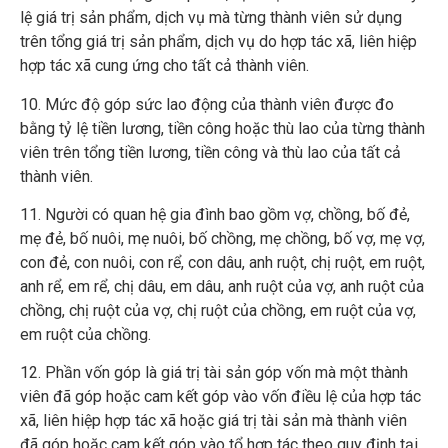
lệ giá trị sản phẩm, dịch vụ mà từng thành viên sử dụng
trên tổng giá trị sản phẩm, dịch vụ do hợp tác xã, liên hiệp
hợp tác xã cung ứng cho tất cả thành viên.
10. Mức độ góp sức lao động của thành viên được đo
bằng tỷ lệ tiền lương, tiền công hoặc thù lao của từng thành
viên trên tổng tiền lương, tiền công và thù lao của tất cả
thành viên.
11. Người có quan hệ gia đình bao gồm vợ, chồng, bố đẻ,
mẹ đẻ, bố nuôi, mẹ nuôi, bố chồng, mẹ chồng, bố vợ, mẹ vợ,
con đẻ, con nuôi, con rể, con dâu, anh ruột, chị ruột, em ruột,
anh rể, em rể, chị dâu, em dâu, anh ruột của vợ, anh ruột của
chồng, chị ruột của vợ, chị ruột của chồng, em ruột của vợ,
em ruột của chồng.
12. Phần vốn góp là giá trị tài sản góp vốn mà một thành
viên đã góp hoặc cam kết góp vào vốn điều lệ của hợp tác
xã, liên hiệp hợp tác xã hoặc giá trị tài sản mà thành viên
đã góp hoặc cam kết góp vào tổ hợp tác theo quy định tại