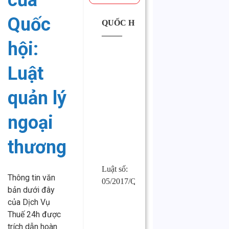
của
Quốc
QUỐC HỘI
CỘNG
——–
HÒA XÃ
hội:
HỘI CHỦ
NGHĨA
Luật
VIỆT
NAM
quản lý
Độc lập –
Tự do –
ngoại
Hạnh phúc
—————
thương
Luật số:
Hà Nội,
Thông tin văn
05/2017/QH14
ngày 12
bản dưới đây
tháng 6 năm
của Dịch Vụ
2017
Thuế 24h được
trích dẫn hoàn