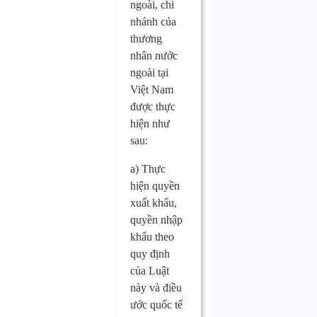
ngoài, chi
nhánh của
thương
nhân nước
ngoài tại
Việt Nam
được thực
hiện như
sau:
a) Thực
hiện quyền
xuất khẩu,
quyền nhập
khẩu theo
quy định
của Luật
này và điều
ước quốc tế