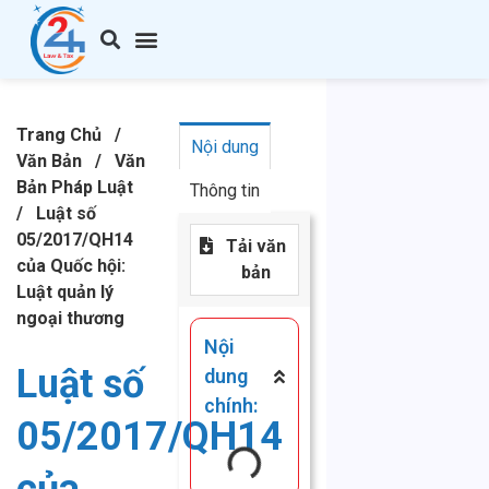
Trang Chủ
/
Nội dung
Văn Bản
/
Văn
Bản Pháp Luật
Thông tin
/
Luật số
05/2017/QH14
Tải văn
của Quốc hội:
bản
Luật quản lý
ngoại thương
Nội
Luật số
dung
chính:
05/2017/QH14