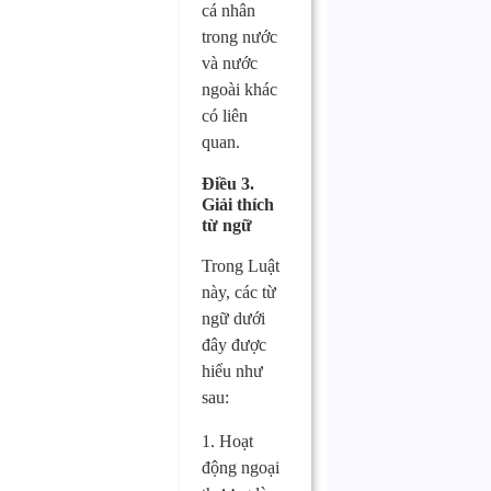
cá nhân
trong nước
và nước
ngoài khác
có liên
quan.
Điều 3.
Giải thích
từ ngữ
Trong Luật
này, các từ
ngữ dưới
đây được
hiểu như
sau:
1. Hoạt
động ngoại