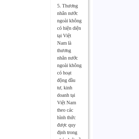
5. Thương
nhân nước
ngoài không
có hiện diện
tại Việt
Nam là
thương
nhân nước
ngoài không
có hoạt
động đầu
tư, kinh
doanh tại
Việt Nam
theo các
hình thức
được quy
định trong