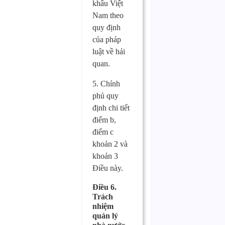
khẩu Việt
Nam theo
quy định
của pháp
luật về hải
quan.
5. Chính
phủ quy
định chi tiết
điểm b,
điểm c
khoản 2 và
khoản 3
Điều này.
Điều 6.
Trách
nhiệm
quản lý