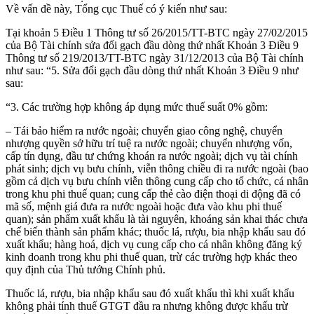
Về vấn đề này, Tổng cục Thuế có ý kiến như sau:
Tại khoản 5 Điều 1 Thông tư số 26/2015/TT-BTC ngày 27/02/2015
của Bộ Tài chính sửa đổi gạch đầu dòng thứ nhất Khoản 3 Điều 9
Thông tư số 219/2013/TT-BTC ngày 31/12/2013 của Bộ Tài chính
như sau: “5. Sửa đổi gạch đầu dòng thứ nhất Khoản 3 Điều 9 như
sau:
“3. Các trường hợp không áp dụng mức thuế suất 0% gồm:
– Tái bảo hiểm ra nước ngoài; chuyển giao công nghệ, chuyển
nhượng quyền sở hữu trí tuệ ra nước ngoài; chuyển nhượng vốn,
cấp tín dụng, đầu tư chứng khoán ra nước ngoài; dịch vụ tài chính
phát sinh; dịch vụ bưu chính, viễn thông chiều đi ra nước ngoài (bao
gồm cả dịch vụ bưu chính viễn thông cung cấp cho tổ chức, cá nhân
trong khu phi thuế quan; cung cấp thẻ cào điện thoại di động đã có
mã số, mệnh giá đưa ra nước ngoài hoặc đưa vào khu phi thuế
quan); sản phẩm xuất khẩu là tài nguyên, khoáng sản khai thác chưa
chế biến thành sản phẩm khác; thuốc lá, rượu, bia nhập khẩu sau đó
xuất khẩu; hàng hoá, dịch vụ cung cấp cho cá nhân không đăng ký
kinh doanh trong khu phi thuế quan, trừ các trường hợp khác theo
quy định của Thủ tướng Chính phủ.
Thuốc lá, rượu, bia nhập khẩu sau đó xuất khẩu thì khi xuất khẩu
không phải tính thuế GTGT đầu ra nhưng không được khấu trừ