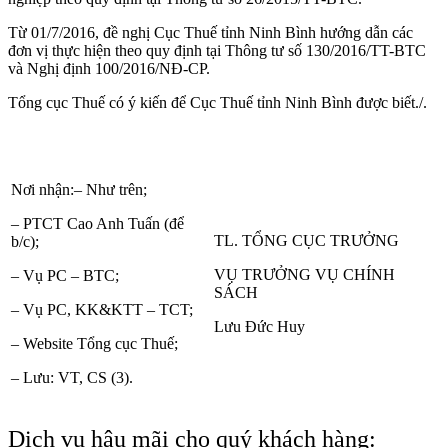
Từ 01/7/2016, đề nghị Cục Thuế tỉnh Ninh Bình hướng dẫn các
đơn vị thực hiện theo quy định tại Thông tư số 130/2016/TT-BTC
và Nghị định 100/2016/NĐ-CP.
Tổng cục Thuế có ý kiến để Cục Thuế tỉnh Ninh Bình được biết./.
Nơi nhận:
– Như trên;
– PTCT Cao Anh Tuấn (để
TL. TỔNG CỤC TRƯỞNG
b/c);
VỤ TRƯỞNG VỤ CHÍNH
– Vụ PC – BTC;
SÁCH
– Vụ PC, KK&KTT – TCT;
Lưu Đức Huy
– Website Tổng cục Thuế;
– Lưu: VT, CS (3).
Dịch vụ hậu mãi cho quý khách hàng: