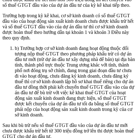
số thuế GTGT đầu vào của dự án đầu tư của kỳ kê khai tiếp theo.
Trường hợp trong kỳ kê khai, cơ sở kinh doanh có số thuế GTGT
đầu vào của hoạt động sản xuất kinh doanh chưa được khấu trừ hết
và số thuế GTGT đầu vào của dự án đầu tư thì cơ sở kinh doanh
được hoàn thuế theo hướng dẫn tại khoản 1 và khoản 3 Điều này
theo quy định.
b) Trường hợp cơ sở kinh doanh đang hoạt động thuộc đối
tượng nộp thuế GTGT theo phương pháp khấu trừ có dự án
đầu tư mới (trừ dự án đầu tư xây dựng nhà để bán) tại địa bàn
tỉnh, thành phố trực thuộc Trung ương khác với tỉnh, thành
phố nơi đóng trụ sở chính, đang trong giai đoạn đầu tư chưa
đi vào hoạt động, chưa đăng ký kinh doanh, chưa đăng ký
thuế thì cơ sở kinh doanh lập hồ sơ khai thuế riêng cho dự án
đầu tư đồng thời phải kết chuyển thuế GTGT đầu vào của dự
án đầu tư để bù trừ với việc kê khai thuế GTGT của hoạt
động sản xuất kinh doanh đang thực hiện, số thuế GTGT
được kết chuyển của dự án đầu tư tối đa bằng số thuế GTGT
phải nộp của hoạt động sản xuất kinh doanh trong kỳ của cơ
sở kinh doanh.
Sau khi bù trừ nếu số thuế GTGT đầu vào của dự án đầu tư mới
chưa được khấu trừ hết từ 300 triệu đồng trở lên thi được hoàn thuế
GTGT cho dự án đầu tư.