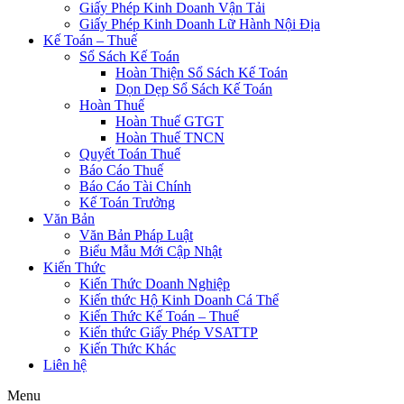
Giấy Phép Kinh Doanh Vận Tải
Giấy Phép Kinh Doanh Lữ Hành Nội Địa
Kế Toán – Thuế
Sổ Sách Kế Toán
Hoàn Thiện Sổ Sách Kế Toán
Dọn Dẹp Sổ Sách Kế Toán
Hoàn Thuế
Hoàn Thuế GTGT
Hoàn Thuế TNCN
Quyết Toán Thuế
Báo Cáo Thuế
Báo Cáo Tài Chính
Kế Toán Trưởng
Văn Bản
Văn Bản Pháp Luật
Biểu Mẫu Mới Cập Nhật
Kiến Thức
Kiến Thức Doanh Nghiệp
Kiến thức Hộ Kinh Doanh Cá Thể
Kiến Thức Kế Toán – Thuế
Kiến thức Giấy Phép VSATTP
Kiến Thức Khác
Liên hệ
Menu