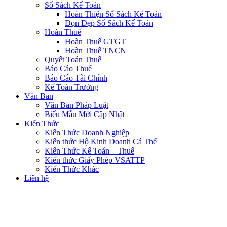
Sổ Sách Kế Toán
Hoàn Thiện Sổ Sách Kế Toán
Dọn Dẹp Sổ Sách Kế Toán
Hoàn Thuế
Hoàn Thuế GTGT
Hoàn Thuế TNCN
Quyết Toán Thuế
Báo Cáo Thuế
Báo Cáo Tài Chính
Kế Toán Trưởng
Văn Bản
Văn Bản Pháp Luật
Biểu Mẫu Mới Cập Nhật
Kiến Thức
Kiến Thức Doanh Nghiệp
Kiến thức Hộ Kinh Doanh Cá Thể
Kiến Thức Kế Toán – Thuế
Kiến thức Giấy Phép VSATTP
Kiến Thức Khác
Liên hệ