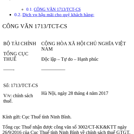
CÔNG VĂN 1713/TCT-CS
Dịch vụ hậu mãi cho quý khách hàng:
CÔNG VĂN 1713/TCT-CS
BỘ TÀI CHÍNH
CỘNG HÒA XÃ HỘI CHỦ NGHĨA VIỆT
NAM
TỔNG CỤC
THUẾ
Độc lập – Tự do – Hạnh phúc
——-
—————
Số: 1713/TCT-CS
Hà Nội, ngày 28 tháng 4 năm 2017
V/v: chính sách
thuế.
Kính gửi: Cục Thuế tỉnh Ninh Bình.
Tổng cục Thuế nhận được công văn số 3002/CT-KK&KTT ngày
26/9/2016 của Cục Thuế tỉnh Ninh Bình về chính sách thuế GTGT.