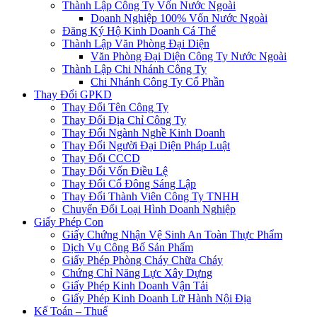
Thành Lập Công Ty Vốn Nước Ngoài
Doanh Nghiệp 100% Vốn Nước Ngoài
Đăng Ký Hộ Kinh Doanh Cá Thể
Thành Lập Văn Phòng Đại Diện
Văn Phòng Đại Diện Công Ty Nước Ngoài
Thành Lập Chi Nhánh Công Ty
Chi Nhánh Công Ty Cổ Phần
Thay Đổi GPKD
Thay Đổi Tên Công Ty
Thay Đổi Địa Chỉ Công Ty
Thay Đổi Ngành Nghề Kinh Doanh
Thay Đổi Người Đại Diện Pháp Luật
Thay Đổi CCCD
Thay Đổi Vốn Điều Lệ
Thay Đổi Cổ Đông Sáng Lập
Thay Đổi Thành Viên Công Ty TNHH
Chuyển Đổi Loại Hình Doanh Nghiệp
Giấy Phép Con
Giấy Chứng Nhận Vệ Sinh An Toàn Thực Phẩm
Dịch Vụ Công Bố Sản Phẩm
Giấy Phép Phòng Cháy Chữa Cháy
Chứng Chỉ Năng Lực Xây Dựng
Giấy Phép Kinh Doanh Vận Tải
Giấy Phép Kinh Doanh Lữ Hành Nội Địa
Kế Toán – Thuế