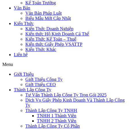
Kế Toán Trưởng
Văn Bản
Văn Bản Pháp Luật
Biểu Mẫu Mới Cập Nhật
Kiến Thức
Kiến Thức Doanh Nghiệp
Kiến thức Hộ Kinh Doanh Cá Thể
Kiến Thức Kế Toán – Thuế
Kiến thức Giấy Phép VSATTP
Kiến Thức Khác
Liên hệ
Menu
Giới Thiệu
Giới Thiệu Công Ty
Giới Thiệu CEO
Thành Lập Công Ty
Tư Vấn Thành Lập Công Ty Trọn Gói 2025
Dịch Vụ Giấy Phép Kinh Doanh Và Thành Lập Công
Ty
Thành Lập Công Ty TNHH
TNHH 1 Thành Viên
TNHH 2 Thành Viên
Thành Lập Công Ty Cổ Phần