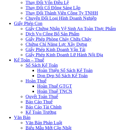
Thay Đổi Vốn Điều Lệ
Thay Đổi Cổ Đông Sáng Lập
Thay Đổi Thành Viên Công Ty TNHH
Chuyển Đổi Loại Hình Doanh Nghiệp
Giấy Phép Con
Giấy Chứng Nhận Vệ Sinh An Toàn Thực Phẩm
Dịch Vụ Công Bố Sản Phẩm
Giấy Phép Phòng Cháy Chữa Cháy
Chứng Chỉ Năng Lực Xây Dựng
Giấy Phép Kinh Doanh Vận Tải
Giấy Phép Kinh Doanh Lữ Hành Nội Địa
Kế Toán – Thuế
Sổ Sách Kế Toán
Hoàn Thiện Sổ Sách Kế Toán
Dọn Dẹp Sổ Sách Kế Toán
Hoàn Thuế
Hoàn Thuế GTGT
Hoàn Thuế TNCN
Quyết Toán Thuế
Báo Cáo Thuế
Báo Cáo Tài Chính
Kế Toán Trưởng
Văn Bản
Văn Bản Pháp Luật
Biểu Mẫu Mới Cập Nhật