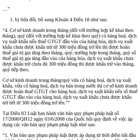
…”
b) Sửa đổi, bổ sung Khoản 4 Điều 18 như sau:
“4. Cơ sở kinh doanh trong tháng (đối với trường hợp kê khai theo
tháng), quý (đối với trường hợp kê khai theo quý) có hàng hoá, dịch
vụ xuất khẩu nếu thuế GTGT đầu vào của hàng hóa, dịch vụ xuất
khẩu chưa được khấu trừ từ 300 triệu đồng trở lên thì được hoàn
thuế giá trị gia tăng theo tháng, quý; trường hợp trong tháng, quý số
thuế giá trị gia tăng đầu vào của hàng hóa, dịch vụ xuất khẩu chưa
được khấu trừ chưa đủ 300 triệu đồng thì được khấu trừ vào tháng,
quý tiếp theo.
Cơ sở kinh doanh trong tháng/quý vừa có hàng hoá, dịch vụ xuất
khẩu, vừa có hàng hoá, dịch vụ bán trong nước thì cơ sở kinh doanh
được hoàn thuế GTGT cho hàng hoá, dịch vụ xuất khẩu nếu số thuế
GTGT đầu vào của hàng hoá, dịch vụ xuất khẩu chưa được khấu
trừ hết từ 300 triệu đồng trở lên.””
Tại Điều 83 Luật ban hành văn bản quy phạm pháp luật số
17/2008/QH12 ngày 03/6/2008 của Quốc hội quy định về việc áp
dụng các văn bản quy phạm pháp luật như sau:
“1. Văn bản quy phạm pháp luật được áp dụng từ thời điểm bắt đầu