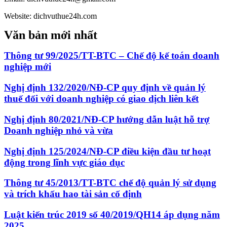
Website: dichvuthue24h.com
Văn bản mới nhất
Thông tư 99/2025/TT-BTC – Chế độ kế toán doanh
nghiệp mới
Nghị định 132/2020/NĐ-CP quy định về quản lý
thuế đối với doanh nghiệp có giao dịch liên kết
Nghị định 80/2021/NĐ-CP hướng dẫn luật hỗ trợ
Doanh nghiệp nhỏ và vừa
Nghị định 125/2024/NĐ-CP điều kiện đầu tư hoạt
động trong lĩnh vực giáo dục
Thông tư 45/2013/TT-BTC chế độ quản lý sử dụng
và trích khấu hao tài sản cố định
Luật kiến trúc 2019 số 40/2019/QH14 áp dụng năm
2025