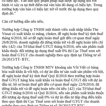
có hiệu lực. Văn bản quy phạm pháp luật được áp dụng đối với
hành vi xảy ra tại thời điểm mà văn bản đó đang có hiệu lực. Trong
trường hợp văn bản có hiệu lực trở về trước thì áp dụng theo quy
định đó.”
Căn cứ hướng dẫn nêu trên,
Trường hợp Công ty TNHH một thành viên xuất nhập khẩu The
Vissai có xuất khẩu xi măng, clinker, đề nghị hoàn thuế kỳ tính thuế
tháng 6/2016, hồ sơ đề nghị hoàn thuế gửi đến cơ quan thuế ngày
26/8/2016, doanh nghiệp đã dừng khấu trừ và đề nghị hoàn trên chỉ
tiêu {42} của Tờ khai thuế GTGT tháng 6/2016, nếu sản phẩm xuất
khẩu thuộc đối tượng áp dụng thuế suất 0% thì Cục Thuế xem xét
hoàn thuế GTGT cho doanh nghiệp theo quy định tại Thông tư số
26/2015/TT- BTC.
Trường hợp Công ty TNHH MTV khoáng sản Vôi Việt có hàng
hóa xuất khẩu là vôi bột, có dự án đầu tư sản xuất sản phẩm vôi bột,
đề nghị hoàn thuế kỳ tính thuế Quý II/2016 theo trường hợp hoàn
thuế GTGT hàng hóa xuất khẩu và hoàn thuế GTGT đối với dự án
đầu tư, hồ sơ hoàn thuế gửi đến cơ quan thuế ngày 22/9/2016; đã
dừng khấu trừ và đề nghị hoàn trên chỉ tiêu {42} của Tờ khai thuế
GTGT tháng 6/2016 và Quý II/2016, nếu sản phẩm xuất khẩu thuộc
đối tượng áp dụng thuế suất 0% và dự án đầu tư đáp ứng điều kiện
theo quy định thì Cục Thuế xem xét hoàn thuế GTGT cho doanh
nghiệp theo quy định tại Thông tư số 26/2015/TT-BTC.