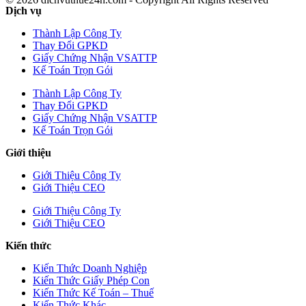
Dịch vụ
Thành Lập Công Ty
Thay Đổi GPKD
Giấy Chứng Nhận VSATTP
Kế Toán Trọn Gói
Thành Lập Công Ty
Thay Đổi GPKD
Giấy Chứng Nhận VSATTP
Kế Toán Trọn Gói
Giới thiệu
Giới Thiệu Công Ty
Giới Thiệu CEO
Giới Thiệu Công Ty
Giới Thiệu CEO
Kiến thức
Kiến Thức Doanh Nghiệp
Kiến Thức Giấy Phép Con
Kiến Thức Kế Toán – Thuế
Kiến Thức Khác