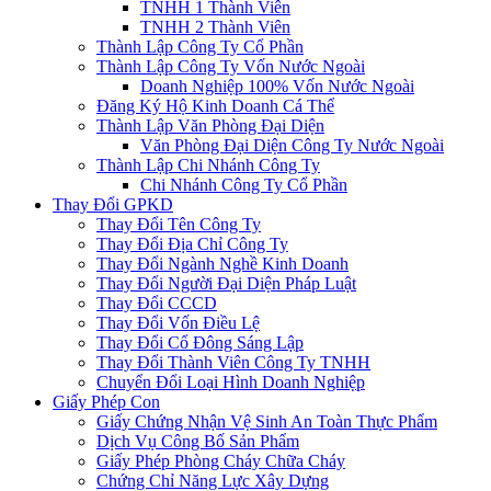
TNHH 1 Thành Viên
TNHH 2 Thành Viên
Thành Lập Công Ty Cổ Phần
Thành Lập Công Ty Vốn Nước Ngoài
Doanh Nghiệp 100% Vốn Nước Ngoài
Đăng Ký Hộ Kinh Doanh Cá Thể
Thành Lập Văn Phòng Đại Diện
Văn Phòng Đại Diện Công Ty Nước Ngoài
Thành Lập Chi Nhánh Công Ty
Chi Nhánh Công Ty Cổ Phần
Thay Đổi GPKD
Thay Đổi Tên Công Ty
Thay Đổi Địa Chỉ Công Ty
Thay Đổi Ngành Nghề Kinh Doanh
Thay Đổi Người Đại Diện Pháp Luật
Thay Đổi CCCD
Thay Đổi Vốn Điều Lệ
Thay Đổi Cổ Đông Sáng Lập
Thay Đổi Thành Viên Công Ty TNHH
Chuyển Đổi Loại Hình Doanh Nghiệp
Giấy Phép Con
Giấy Chứng Nhận Vệ Sinh An Toàn Thực Phẩm
Dịch Vụ Công Bố Sản Phẩm
Giấy Phép Phòng Cháy Chữa Cháy
Chứng Chỉ Năng Lực Xây Dựng