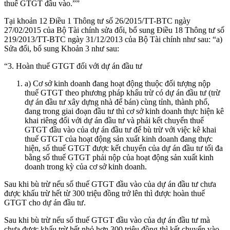
thuế GTGT đầu vào.””
Tại khoản 12 Điều 1 Thông tư số 26/2015/TT-BTC ngày
27/02/2015 của Bộ Tài chính sửa đổi, bổ sung Điều 18 Thông tư số
219/2013/TT-BTC ngày 31/12/2013 của Bộ Tài chính như sau: “a)
Sửa đổi, bổ sung Khoản 3 như sau:
“3. Hoàn thuế GTGT đối với dự án đầu tư
a) Cơ sở kinh doanh đang hoạt động thuộc đối tượng nộp
thuế GTGT theo phương pháp khấu trừ có dự án đầu tư (trừ
dự án đầu tư xây dựng nhà để bán) cùng tỉnh, thành phố,
đang trong giai đoạn đầu tư thì cơ sở kinh doanh thực hiện kê
khai riêng đối với dự án đầu tư và phải kết chuyển thuế
GTGT đầu vào của dự án đầu tư để bù trừ với việc kê khai
thuế GTGT của hoạt động sản xuất kinh doanh đang thực
hiện, số thuế GTGT được kết chuyển của dự án đầu tư tối đa
bằng số thuế GTGT phải nộp của hoạt động sản xuất kinh
doanh trong kỳ của cơ sở kinh doanh.
Sau khi bù trừ nếu số thuế GTGT đầu vào của dự án đầu tư chưa
được khấu trừ hết từ 300 triệu đồng trở lên thì được hoàn thuế
GTGT cho dự án đầu tư.
Sau khi bù trừ nếu số thuế GTGT đầu vào của dự án đầu tư mà
chưa được khấu trừ hết nhỏ hơn 300 triệu đồng thì kết chuyển vào