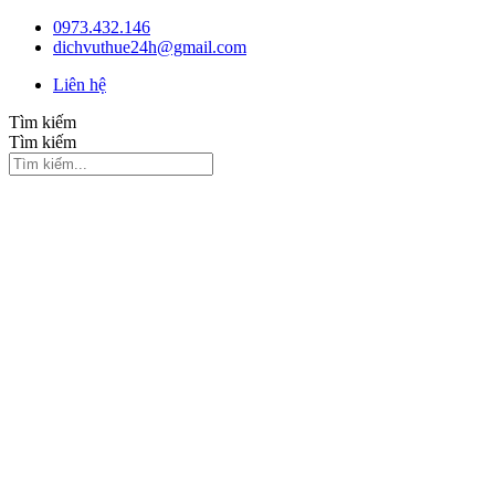
Chuyển
0973.432.146
đến
dichvuthue24h@gmail.com
nội
Liên hệ
dung
Tìm kiếm
Tìm kiếm