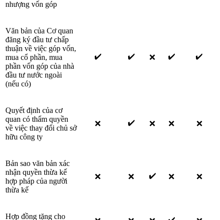
nhượng vốn góp
Văn bản của Cơ quan
đăng ký đầu tư chấp
thuận về việc góp vốn,
✔️
✔️
✔️
✔️
mua cổ phần, mua
❌
phần vốn góp của nhà
đầu tư nước ngoài
(nếu có)
Quyết định của cơ
quan có thẩm quyền
✔️
❌
❌
❌
❌
về việc thay đổi chủ sở
hữu công ty
Bản sao văn bản xác
nhận quyền thừa kế
✔️
❌
❌
❌
❌
hợp pháp của người
thừa kế
Hợp đồng tặng cho
✔️