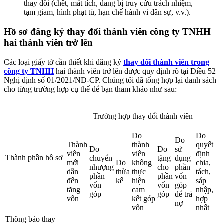
thay đổi (chết, mất tích, đang bị truy cứu trách nhiệm,
tạm giam, hình phạt tù, hạn chế hành vi dân sự, v.v.).
Hồ sơ đ
ăng ký thay đổi thành viên công ty TNHH
hai thành viên trở lên
Các loại giấy tờ cần thiết khi đăng ký
thay đổi thành viên trong
công ty TNHH
hai thành viên trở lên được quy định rõ tại Điều 52
Nghị định số 01/2021/NĐ-CP. Chúng tôi đã tổng hợp lại danh sách
cho từng trường hợp cụ thể để bạn tham khảo như sau:
Trường hợp thay đổi thành viên
Do
Do
Do
Thành
thành
quyết
Do
Do
sử
viên
viên
định
Thành phần hồ sơ
chuyển
tặng
dụng
mới
Do
không
chia,
nhượng
cho
phần
dẫn
thừa
thực
tách,
phần
phần
vốn
đến
kế
hiện
sáp
vốn
vốn
góp
tăng
cam
nhập,
góp
góp
để trả
vốn
kết góp
hợp
nợ
vốn
nhất
Thông báo thay