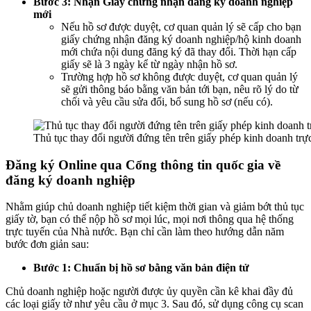
Bước 3: Nhận Giấy chứng nhận đăng ký doanh nghiệp
mới
Nếu hồ sơ được duyệt, cơ quan quản lý sẽ cấp cho bạn
giấy chứng nhận đăng ký doanh nghiệp/hộ kinh doanh
mới chứa nội dung đăng ký đã thay đổi. Thời hạn cấp
giấy sẽ là 3 ngày kể từ ngày nhận hồ sơ.
Trường hợp hồ sơ không được duyệt, cơ quan quản lý
sẽ gửi thông báo bằng văn bản tới bạn, nêu rõ lý do từ
chối và yêu cầu sửa đổi, bổ sung hồ sơ (nếu có).
Thủ tục thay đổi người đứng tên trên giấy phép kinh doanh trực
Đăng ký Online qua Cổng thông tin quốc gia về
đăng ký doanh nghiệp
Nhằm giúp chủ doanh nghiệp tiết kiệm thời gian và giảm bớt thủ tục
giấy tờ, bạn có thể nộp hồ sơ mọi lúc, mọi nơi thông qua hệ thống
trực tuyến của Nhà nước. Bạn chỉ cần làm theo hướng dẫn năm
bước đơn giản sau:
Bước 1: Chuẩn bị hồ sơ bằng văn bản điện tử
Chủ doanh nghiệp hoặc người được ủy quyền cần kê khai đầy đủ
các loại giấy tờ như yêu cầu ở mục 3. Sau đó, sử dụng công cụ scan