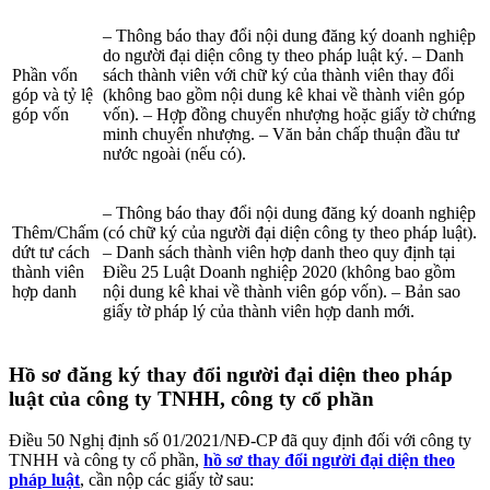
– Thông báo thay đổi nội dung đăng ký doanh nghiệp
do người đại diện công ty theo pháp luật ký. – Danh
Phần vốn
sách thành viên với chữ ký của thành viên thay đổi
góp và tỷ lệ
(không bao gồm nội dung kê khai về thành viên góp
góp vốn
vốn). – Hợp đồng chuyển nhượng hoặc giấy tờ chứng
minh chuyển nhượng. – Văn bản chấp thuận đầu tư
nước ngoài (nếu có).
– Thông báo thay đổi nội dung đăng ký doanh nghiệp
Thêm/Chấm
(có chữ ký của người đại diện công ty theo pháp luật).
dứt tư cách
– Danh sách thành viên hợp danh theo quy định tại
thành viên
Điều 25 Luật Doanh nghiệp 2020 (không bao gồm
hợp danh
nội dung kê khai về thành viên góp vốn). – Bản sao
giấy tờ pháp lý của thành viên hợp danh mới.
Hồ sơ đăng ký thay đổi người đại diện theo pháp
luật của công ty TNHH, công ty cổ phần
Điều 50 Nghị định số 01/2021/NĐ-CP đã quy định đối với công ty
TNHH và công ty cổ phần,
hồ sơ thay đổi người đại diện theo
pháp luật
, cần nộp các giấy tờ sau: