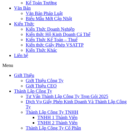
Kế Toán Trưởng
Văn Bản
Văn Bản Pháp Luật
Biểu Mẫu Mới Cập Nhật
Kiến Thức
Kiến Thức Doanh Nghiệp
Kiến thức Hộ Kinh Doanh Cá Thể
Kiến Thức Kế Toán – Thuế
Kiến thức Giấy Phép VSATTP
Kiến Thức Khác
Liên hệ
Menu
Giới Thiệu
Giới Thiệu Công Ty
Giới Thiệu CEO
Thành Lập Công Ty
Tư Vấn Thành Lập Công Ty Trọn Gói 2025
Dịch Vụ Giấy Phép Kinh Doanh Và Thành Lập Công
Ty
Thành Lập Công Ty TNHH
TNHH 1 Thành Viên
TNHH 2 Thành Viên
Thành Lập Công Ty Cổ Phần