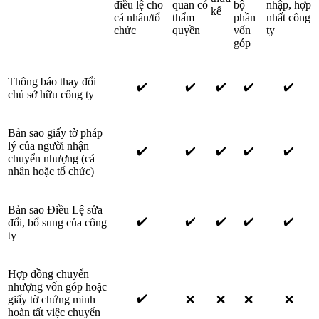
điều lệ cho
quan có
bộ
nhập, hợp
kế
cá nhân/tổ
thẩm
phần
nhất công
chức
quyền
vốn
ty
góp
Thông báo thay đổi
✔️
✔️
✔️
✔️
✔️
chủ sở hữu công ty
Bản sao giấy tờ pháp
lý của người nhận
✔️
✔️
✔️
✔️
✔️
chuyển nhượng (cá
nhân hoặc tổ chức)
Bản sao Điều Lệ sửa
✔️
✔️
✔️
✔️
✔️
đổi, bổ sung của công
ty
Hợp đồng chuyển
nhượng vốn góp hoặc
✔️
giấy tờ chứng minh
❌
❌
❌
❌
hoàn tất việc chuyển