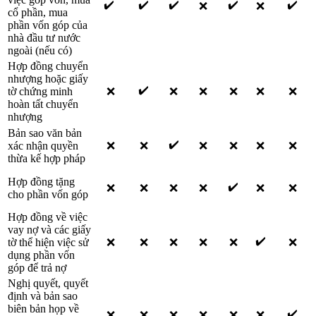
✔️
✔️
✔️
✔️
✔️
❌
❌
cổ phần, mua
phần vốn góp của
nhà đầu tư nước
ngoài (nếu có)
Hợp đồng chuyển
nhượng hoặc giấy
✔️
tờ chứng minh
❌
❌
❌
❌
❌
❌
hoàn tất chuyển
nhượng
Bản sao văn bản
✔️
xác nhận quyền
❌
❌
❌
❌
❌
❌
thừa kế hợp pháp
Hợp đồng tặng
✔️
❌
❌
❌
❌
❌
❌
cho phần vốn góp
Hợp đồng về việc
vay nợ và các giấy
✔️
tờ thể hiện việc sử
❌
❌
❌
❌
❌
❌
dụng phần vốn
góp để trả nợ
Nghị quyết, quyết
định và bản sao
biên bản họp về
✔️
❌
❌
❌
❌
❌
❌