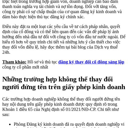
Đặc biệt trong trường hợp giảm vốn, doanh nghiệp cần bảo đảm
thanh toán nghĩa vụ tài chính và nợ tồn đọng. Đối với tăng vốn,
công ty phải có sự chấp thuận của cơ quan đăng ký kinh doanh và
đảm bảo thực hiện thủ tục đăng ký chính xác.
Điều này đặt ra một loạt các yêu cầu về tư cách pháp nhân, quyết
định của cổ đông và có thể liên quan đến các vấn đề pháp lý ảnh
hưởng đến nhà đầu tư đối với công ty có vốn đầu tư nước ngoài. Để
hiểu rõ hơn về quy trình chi tiết và những lưu ý cần thiết cho việc
thay đổi vốn điều lệ, hãy đọc thêm tại bài blog của Dịch vụ thuế
24h.
Tham khảo:
Hồ sơ và thủ tục
đăng ký thay đổi cổ đông sáng lập
công ty cổ phần mới nhất
Những trường hợp không thể thay đổi
người đứng tên trên giấy phép kinh doanh
Các trường hợp doanh nghiệp không thể thay đổi người đứng tên
hay nội dung trên giấy phép kinh doanh được quy định rõ trong
Khoản 1 điều 65 của Nghị định số 01/2021/NĐ-CP. Chi tiết như
sau:
Phòng Đăng ký kinh doanh đã ra quyết định doanh nghiệp vi