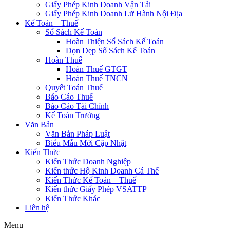
Giấy Phép Kinh Doanh Vận Tải
Giấy Phép Kinh Doanh Lữ Hành Nội Địa
Kế Toán – Thuế
Sổ Sách Kế Toán
Hoàn Thiện Sổ Sách Kế Toán
Dọn Dẹp Sổ Sách Kế Toán
Hoàn Thuế
Hoàn Thuế GTGT
Hoàn Thuế TNCN
Quyết Toán Thuế
Báo Cáo Thuế
Báo Cáo Tài Chính
Kế Toán Trưởng
Văn Bản
Văn Bản Pháp Luật
Biểu Mẫu Mới Cập Nhật
Kiến Thức
Kiến Thức Doanh Nghiệp
Kiến thức Hộ Kinh Doanh Cá Thể
Kiến Thức Kế Toán – Thuế
Kiến thức Giấy Phép VSATTP
Kiến Thức Khác
Liên hệ
Menu