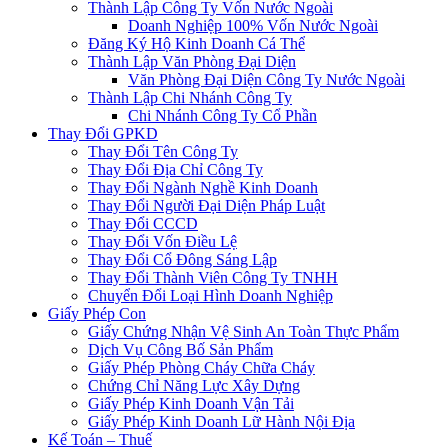
Thành Lập Công Ty Vốn Nước Ngoài
Doanh Nghiệp 100% Vốn Nước Ngoài
Đăng Ký Hộ Kinh Doanh Cá Thể
Thành Lập Văn Phòng Đại Diện
Văn Phòng Đại Diện Công Ty Nước Ngoài
Thành Lập Chi Nhánh Công Ty
Chi Nhánh Công Ty Cổ Phần
Thay Đổi GPKD
Thay Đổi Tên Công Ty
Thay Đổi Địa Chỉ Công Ty
Thay Đổi Ngành Nghề Kinh Doanh
Thay Đổi Người Đại Diện Pháp Luật
Thay Đổi CCCD
Thay Đổi Vốn Điều Lệ
Thay Đổi Cổ Đông Sáng Lập
Thay Đổi Thành Viên Công Ty TNHH
Chuyển Đổi Loại Hình Doanh Nghiệp
Giấy Phép Con
Giấy Chứng Nhận Vệ Sinh An Toàn Thực Phẩm
Dịch Vụ Công Bố Sản Phẩm
Giấy Phép Phòng Cháy Chữa Cháy
Chứng Chỉ Năng Lực Xây Dựng
Giấy Phép Kinh Doanh Vận Tải
Giấy Phép Kinh Doanh Lữ Hành Nội Địa
Kế Toán – Thuế