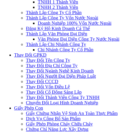
TNHH 1 Thành Viên
TNHH 2 Thành Viên
Thành Lập Công Ty Cổ Phần
Thành Lập Công Ty Vốn Nước Ngoài
Doanh Nghiệp 100% Vốn Nước Ngoài
Đăng Ký Hộ Kinh Doanh Cá Thể
Thành Lập Văn Phòng Đại Diện
Văn Phòng Đại Diện Công Ty Nước Ngoài
Thành Lập Chi Nhánh Công Ty
Chi Nhánh Công Ty Cổ Phần
Thay Đổi GPKD
Thay Đổi Tên Công Ty
Thay Đổi Địa Chỉ Công Ty
Thay Đổi Ngành Nghề Kinh Doanh
Thay Đổi Người Đại Diện Pháp Luật
Thay Đổi CCCD
Thay Đổi Vốn Điều Lệ
Thay Đổi Cổ Đông Sáng Lập
Thay Đổi Thành Viên Công Ty TNHH
Chuyển Đổi Loại Hình Doanh Nghiệp
Giấy Phép Con
Giấy Chứng Nhận Vệ Sinh An Toàn Thực Phẩm
Dịch Vụ Công Bố Sản Phẩm
Giấy Phép Phòng Cháy Chữa Cháy
Chứng Chỉ Năng Lực Xây Dựng