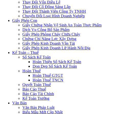
Thay Đổi Vốn Điều Lệ
Thay Đổi Cổ Đông Sáng Lập
Thay Đổi Thành Viên Công Ty TNHH
Chuyển Đổi Loại Hình Doanh Nghiệp
Giấy Phép Con
Giấy Chứng Nhận Vệ Sinh An Toàn Thực Phẩm
Dịch Vụ Công Bố Sản Phẩm
Giấy Phép Phòng Cháy Chữa Cháy
Chứng Chỉ Năng Lực Xây Dựng
Giấy Phép Kinh Doanh Vận Tải
Giấy Phép Kinh Doanh Lữ Hành Nội Địa
Kế Toán – Thuế
Sổ Sách Kế Toán
Hoàn Thiện Sổ Sách Kế Toán
Dọn Dẹp Sổ Sách Kế Toán
Hoàn Thuế
Hoàn Thuế GTGT
Hoàn Thuế TNCN
Quyết Toán Thuế
Báo Cáo Thuế
Báo Cáo Tài Chính
Kế Toán Trưởng
Văn Bản
Văn Bản Pháp Luật
Biểu Mẫu Mới Cập Nhật