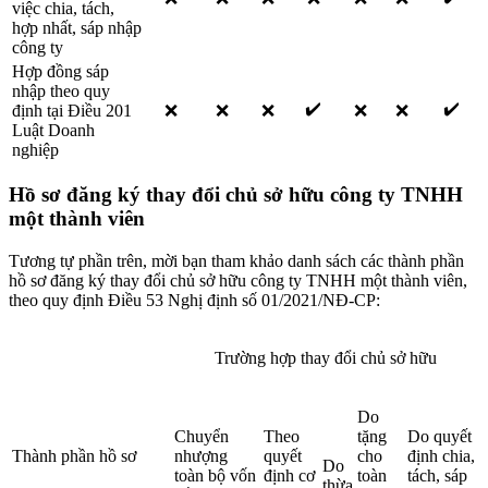
việc chia, tách,
hợp nhất, sáp nhập
công ty
Hợp đồng sáp
nhập theo quy
✔️
✔️
định tại Điều 201
❌
❌
❌
❌
❌
Luật Doanh
nghiệp
Hồ sơ đ
ăng ký thay đổi chủ sở hữu công ty TNHH
một thành viên
Tương tự phần trên, mời bạn tham khảo danh sách các thành phần
hồ sơ đăng ký thay đổi chủ sở hữu công ty TNHH một thành viên,
theo quy định Điều 53 Nghị định số 01/2021/NĐ-CP:
Trường hợp thay đổi chủ sở hữu
Do
Chuyển
Theo
tặng
Do quyết
Thành phần hồ sơ
nhượng
quyết
cho
định chia,
Do
toàn bộ vốn
định cơ
toàn
tách, sáp
thừa