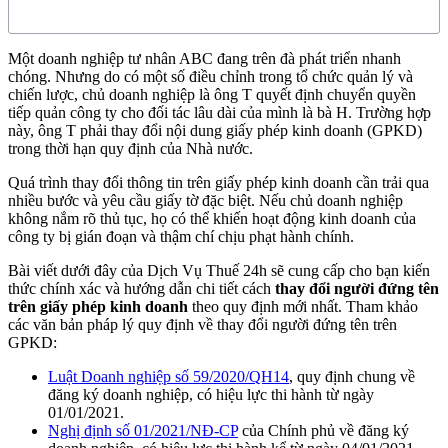
Một doanh nghiệp tư nhân ABC đang trên đà phát triển nhanh
chóng. Nhưng do có một số điều chỉnh trong tổ chức quản lý và
chiến lược, chủ doanh nghiệp là ông T quyết định chuyển quyền
tiếp quản công ty cho đối tác lâu dài của mình là bà H. Trường hợp
này, ông T phải thay đổi nội dung giấy phép kinh doanh (GPKD)
trong thời hạn quy định của Nhà nước.
Quá trình thay đổi thông tin trên giấy phép kinh doanh cần trải qua
nhiều bước và yêu cầu giấy tờ đặc biệt. Nếu chủ doanh nghiệp
không nắm rõ thủ tục, họ có thể khiến hoạt động kinh doanh của
công ty bị gián đoạn và thậm chí chịu phạt hành chính.
Bài viết dưới đây của Dịch Vụ Thuế 24h sẽ cung cấp cho bạn kiến
thức chính xác và hướng dẫn chi tiết cách
thay đổi người đứng tên
trên giấy phép kinh doanh
theo quy định mới nhất. Tham khảo
các văn bản pháp lý quy định về thay đổi người đứng tên trên
GPKD:
Luật Doanh nghiệp số 59/2020/QH14
, quy định chung về
đăng ký doanh nghiệp, có hiệu lực thi hành từ ngày
01/01/2021.
Nghị định số 01/2021/NĐ-CP
của Chính phủ về đăng ký