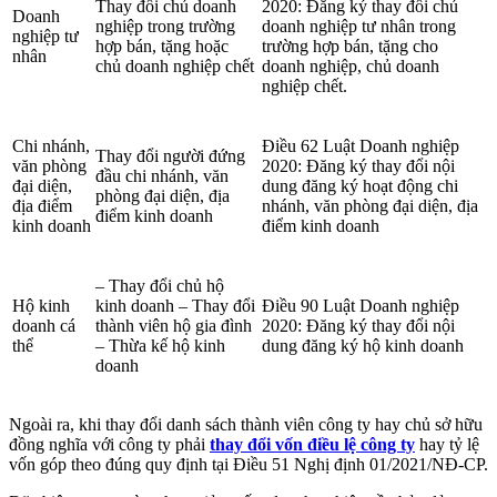
Thay đổi chủ doanh
2020: Đăng ký thay đổi chủ
Doanh
nghiệp trong trường
doanh nghiệp tư nhân trong
nghiệp tư
hợp bán, tặng hoặc
trường hợp bán, tặng cho
nhân
chủ doanh nghiệp chết
doanh nghiệp, chủ doanh
nghiệp chết.
Chi nhánh,
Điều 62 Luật Doanh nghiệp
Thay đổi người đứng
văn phòng
2020: Đăng ký thay đổi nội
đầu chi nhánh, văn
đại diện,
dung đăng ký hoạt động chi
phòng đại diện, địa
địa điểm
nhánh, văn phòng đại diện, địa
điểm kinh doanh
kinh doanh
điểm kinh doanh
– Thay đổi chủ hộ
Hộ kinh
kinh doanh – Thay đổi
Điều 90 Luật Doanh nghiệp
doanh cá
thành viên hộ gia đình
2020: Đăng ký thay đổi nội
thể
– Thừa kế hộ kinh
dung đăng ký hộ kinh doanh
doanh
Ngoài ra, khi thay đổi danh sách thành viên công ty hay chủ sở hữu
đồng nghĩa với công ty phải
thay đổi vốn điều lệ công ty
hay tỷ lệ
vốn góp theo đúng quy định tại Điều 51 Nghị định 01/2021/NĐ-CP.