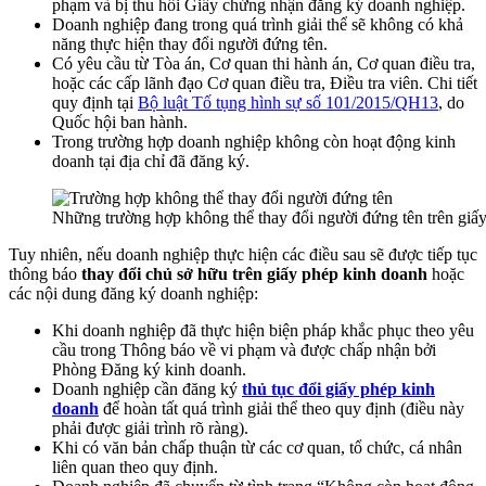
phạm và bị thu hồi Giấy chứng nhận đăng ký doanh nghiệp.
Doanh nghiệp đang trong quá trình giải thể sẽ không có khả
năng thực hiện thay đổi người đứng tên.
Có yêu cầu từ Tòa án, Cơ quan thi hành án, Cơ quan điều tra,
hoặc các cấp lãnh đạo Cơ quan điều tra, Điều tra viên. Chi tiết
quy định tại
Bộ luật Tố tụng hình sự số 101/2015/QH13
, do
Quốc hội ban hành.
Trong trường hợp doanh nghiệp không còn hoạt động kinh
doanh tại địa chỉ đã đăng ký.
Những trường hợp không thể thay đổi người đứng tên trên giấ
Tuy nhiên, nếu doanh nghiệp thực hiện các điều sau sẽ được tiếp tục
thông báo
thay đổi chủ sở hữu trên giấy phép kinh doanh
hoặc
các nội dung đăng ký doanh nghiệp:
Khi doanh nghiệp đã thực hiện biện pháp khắc phục theo yêu
cầu trong Thông báo về vi phạm và được chấp nhận bởi
Phòng Đăng ký kinh doanh.
Doanh nghiệp cần đăng ký
thủ tục đổi giấy phép kinh
doanh
để hoàn tất quá trình giải thể theo quy định (điều này
phải được giải trình rõ ràng).
Khi có văn bản chấp thuận từ các cơ quan, tổ chức, cá nhân
liên quan theo quy định.