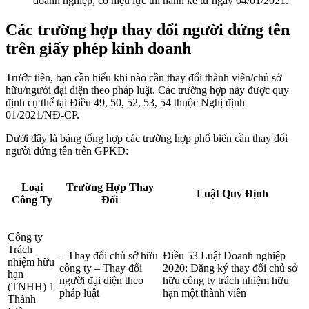
doanh nghiệp, có hiệu lực thi hành kể từ ngày 04/01/2021.
Các trường hợp thay đổi người đứng tên
trên giấy phép kinh doanh
Trước tiên, bạn cần hiểu khi nào cần thay đổi thành viên/chủ sở
hữu/người đại diện theo pháp luật. Các trường hợp này được quy
định cụ thể tại Điều 49, 50, 52, 53, 54 thuộc Nghị định
01/2021/NĐ-CP.
Dưới đây là bảng tổng hợp các trường hợp phổ biến cần thay đổi
người đứng tên trên GPKD:
Loại
Trường Hợp Thay
Luật Quy Định
Công Ty
Đổi
Công ty
Trách
– Thay đổi chủ sở hữu
Điều 53 Luật Doanh nghiệp
nhiệm hữu
công ty – Thay đổi
2020: Đăng ký thay đổi chủ sở
hạn
người đại diện theo
hữu công ty trách nhiệm hữu
(TNHH) 1
pháp luật
hạn một thành viên
Thành