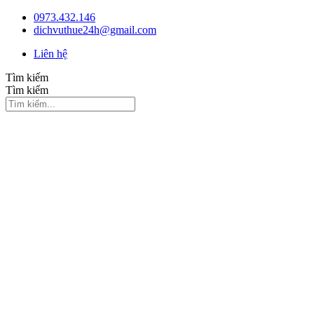
Chuyển
0973.432.146
đến
dichvuthue24h@gmail.com
nội
Liên hệ
dung
Tìm kiếm
Tìm kiếm