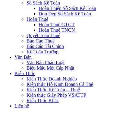
Sổ Sách Kế Toán
Hoàn Thiện Sổ Sách Kế Toán
Dọn Dẹp Sổ Sách Kế Toán
Hoàn Thuế
Hoàn Thuế GTGT
Hoàn Thuế TNCN
Quyết Toán Thuế
Báo Cáo Thuế
Báo Cáo Tài Chính
Kế Toán Trưởng
Văn Bản
Văn Bản Pháp Luật
Biểu Mẫu Mới Cập Nhật
Kiến Thức
Kiến Thức Doanh Nghiệp
Kiến thức Hộ Kinh Doanh Cá Thể
Kiến Thức Kế Toán – Thuế
Kiến thức Giấy Phép VSATTP
Kiến Thức Khác
Liên hệ