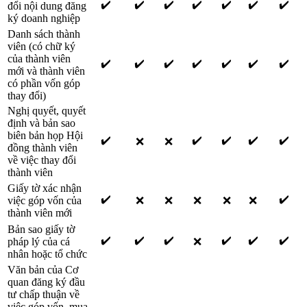
✔️
✔️
✔️
✔️
✔️
✔️
✔️
đổi nội dung đăng
ký doanh nghiệp
Danh sách thành
viên (có chữ ký
của thành viên
✔️
✔️
✔️
✔️
✔️
✔️
✔️
mới và thành viên
có phần vốn góp
thay đổi)
Nghị quyết, quyết
định và bản sao
biên bản họp Hội
✔️
✔️
✔️
✔️
✔️
❌
❌
đồng thành viên
về việc thay đổi
thành viên
Giấy tờ xác nhận
✔️
✔️
việc góp vốn của
❌
❌
❌
❌
❌
thành viên mới
Bản sao giấy tờ
✔️
✔️
✔️
✔️
✔️
✔️
pháp lý của cá
❌
nhân hoặc tổ chức
Văn bản của Cơ
quan đăng ký đầu
tư chấp thuận về
việc góp vốn, mua