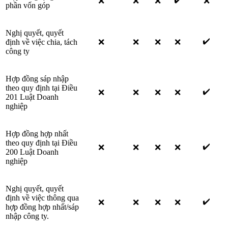
❌
❌
❌
❌
phần vốn góp
Nghị quyết, quyết
✔️
định về việc chia, tách
❌
❌
❌
❌
công ty
Hợp đồng sáp nhập
theo quy định tại Điều
✔️
❌
❌
❌
❌
201 Luật Doanh
nghiệp
Hợp đồng hợp nhất
theo quy định tại Điều
✔️
❌
❌
❌
❌
200 Luật Doanh
nghiệp
Nghị quyết, quyết
định về việc thông qua
✔️
❌
❌
❌
❌
hợp đồng hợp nhất/sáp
nhập công ty.