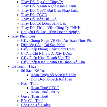
Thay Đổi Địa Chỉ Công Ty
Thay Đổi Ngành Nghề Kinh Doanh
Thay Đổi Người Đại Diện Pháp Luật
Thay Đổi CCCD
Thay Đổi Vốn Điều Lệ
Thay Đổi Cổ Đông Sáng Lập
Thay Đổi Thành Viên Công Ty TNHH
Chuyển Đổi Loại Hình Doanh Nghiệp
Giấy Phép Con
Giấy Chứng Nhận Vệ Sinh An Toàn Thực Phẩm
Dịch Vụ Công Bố Sản Phẩm
Giấy Phép Phòng Cháy Chữa Cháy
Chứng Chỉ Năng Lực Xây Dựng
Giấy Phép Kinh Doanh Vận Tải
Giấy Phép Kinh Doanh Lữ Hành Nội Địa
Kế Toán – Thuế
Sổ Sách Kế Toán
Hoàn Thiện Sổ Sách Kế Toán
Dọn Dẹp Sổ Sách Kế Toán
Hoàn Thuế
Hoàn Thuế GTGT
Hoàn Thuế TNCN
Quyết Toán Thuế
Báo Cáo Thuế
Báo Cáo Tài Chính