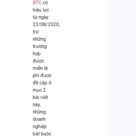
BTC
có
hiệu lực
từ ngày
23/08/2020,
trừ
những
trường
hợp
được
miễn lệ
phí được
đề cập ở
mục 2
bài viết
này,
những
doanh
nghiệp
bắt buộc