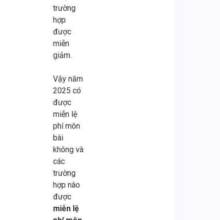
nhiều
toán
ngửa”
mỗi
bị
trường
doanh
–
khi
điều
cơ
hợp
nghiệp.
thuế
nhận
khoản
quan
được
Không
theo
thông
trong
thuế
miễn
ít
Luật
báo
hợp
kiểm
giảm.
chủ
Kế
cưỡng
đồng
tra
doanh
toán
chế
có
mới
Vậy năm
nghiệp
sửa
do
thể
nhận
2025 có
vẫn
đổi
“nợ
là
ra
được
phụ
và
thuế
phao
rủi
miễn lệ
thuộc
Nghị
chưa
cứu
ro
phí môn
vào
định
nộp”
sinh
từ
bài
dữ
mới,
dù
khi
những
không và
liệu
nhu
đã
công
sai
các
rời
cầu
hoàn
ty
sót
trường
rạc
dịch
tất
có
nhỏ.
hợp nào
từ
vụ
nghĩa
rủi
Thực
được
kế
kế
vụ
ro
tế,
miễn lệ
toán,
toán
từ
về
một