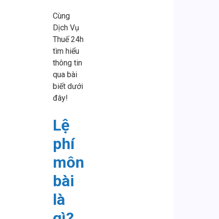
Cùng
Dịch Vụ
Thuế 24h
tìm hiểu
thông tin
qua bài
biết dưới
đây!
Lệ
phí
môn
bài
là
gì?