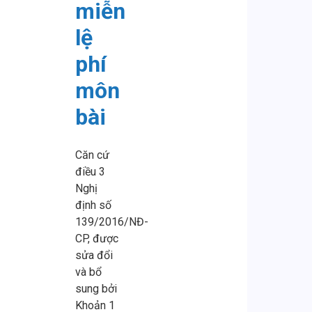
miễn
lệ
phí
môn
bài
Căn cứ
điều 3
Nghị
định số
139/2016/NĐ-
CP, được
sửa đổi
và bổ
sung bởi
Khoản 1