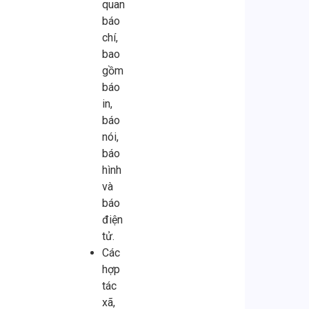
quan
báo
chí,
bao
gồm
báo
in,
báo
nói,
báo
hình
và
báo
điện
tử.
Các
hợp
tác
xã,