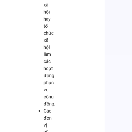
xã
hội
hay
tổ
chức
xã
hội
làm
các
hoạt
động
phục
vụ
cộng
đồng.
Các
đơn
vị