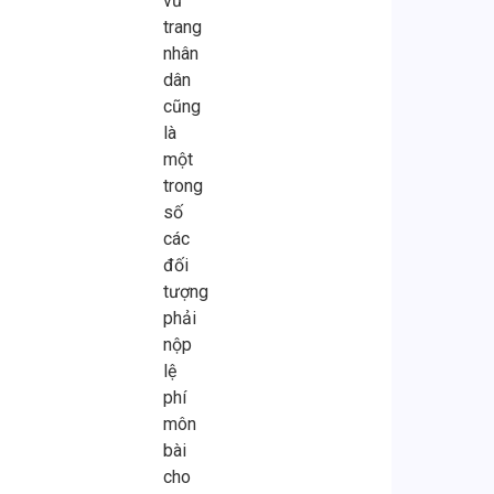
vũ
trang
nhân
dân
cũng
là
một
trong
số
các
đối
tượng
phải
nộp
lệ
phí
môn
bài
cho