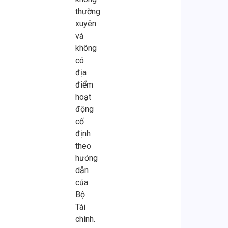
thường
xuyên
và
không
có
địa
điểm
hoạt
động
cố
định
theo
hướng
dẫn
của
Bộ
Tài
chính.