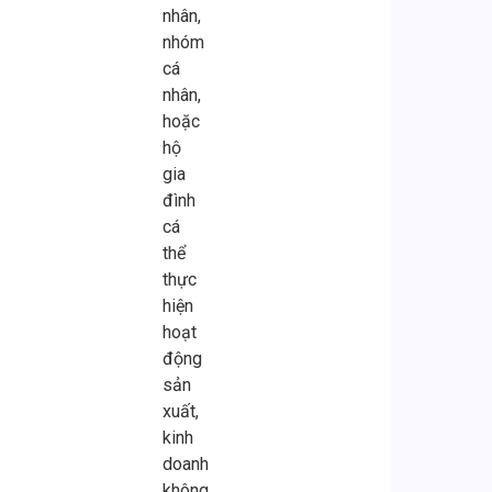
nhân,
nhóm
cá
nhân,
hoặc
hộ
gia
đình
cá
thể
thực
hiện
hoạt
động
sản
xuất,
kinh
doanh
không