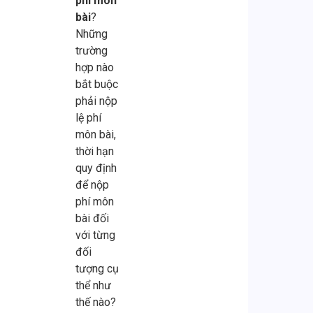
phí môn
dẫn
tại
lâu.
thuế,
bộ
bài
?
đến
nhà
Nguyên
sai
sổ
Những
tình
đã
nhân
lệch
sách
trường
trạng
trở
thường
báo
thiếu
hợp nào
“mù
thành
đến
cáo
chuẩn
bắt buộc
thông
giải
từ
hay
hóa
phải nộp
tin”
pháp
việc
trách
có
lệ phí
trong
thiết
không
nhiệm
thể
môn bài,
quản
thực.
thực
pháp
khiến
thời hạn
trị,
Không
hiện
lý.
doanh
quy định
ra
chỉ
tra
Viết
nghiệp
để nộp
[…]
[…]
cứu
[…]
[…]
phí môn
nợ
bài đối
[…]
với từng
đối
tượng cụ
thể như
thế nào?