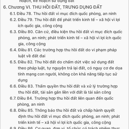
hoạch, kế hoạch sử dụng đất
Chương VI. THU HỒI ĐẤT, TRƯNG DỤNG ĐẤT
Điều 78. Thu hồi đất vì mục đích quốc phòng, an ninh
Điều 79. Thu hồi đất để phát triển kinh tế – xã hội vì lợi
ích quốc gia, công cộng
Điều 80. Căn cứ, điều kiện thu hồi đất vì mục đích quốc
phòng, an ninh; phát triển kinh tế – xã hội vì lợi ích quốc
gia, công cộng
Điều 81. Các trường hợp thu hồi đất do vi phạm pháp
luật về đất đai
Điều 82. Thu hồi đất do chấm dứt việc sử dụng đất
theo pháp luật, tự nguyện trả lại đất, có nguy cơ đe dọa
tính mạng con người, không còn khả năng tiếp tục sử
dụng
Điều 83. Thẩm quyền thu hồi đất và xử lý trường hợp
thu hồi đất, tài sản gắn liền với đất là tài sản công
Điều 84. Trường hợp thu hồi đất liên quan đến quốc
phòng, an ninh
Điều 85. Thông báo thu hồi đất và chấp hành quyết
định thu hồi đất vì mục đích quốc phòng, an ninh; phát
triển kinh tế – xã hội vì lợi ích quốc gia, công cộng
Điều 86. Cơ quan, đơn vị, tổ chức có trách nhiệm thực