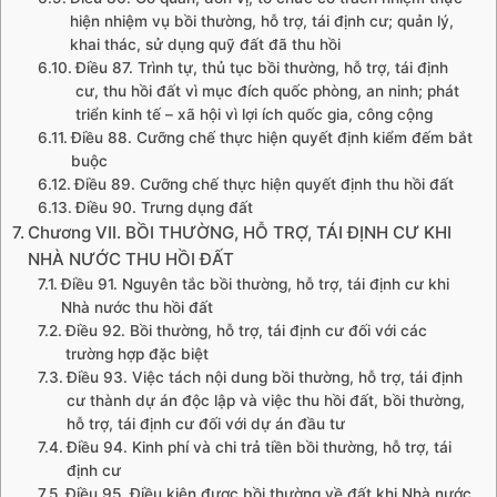
hiện nhiệm vụ bồi thường, hỗ trợ, tái định cư; quản lý,
khai thác, sử dụng quỹ đất đã thu hồi
Điều 87. Trình tự, thủ tục bồi thường, hỗ trợ, tái định
cư, thu hồi đất vì mục đích quốc phòng, an ninh; phát
triển kinh tế – xã hội vì lợi ích quốc gia, công cộng
Điều 88. Cưỡng chế thực hiện quyết định kiểm đếm bắt
buộc
Điều 89. Cưỡng chế thực hiện quyết định thu hồi đất
Điều 90. Trưng dụng đất
Chương VII. BỒI THƯỜNG, HỖ TRỢ, TÁI ĐỊNH CƯ KHI
NHÀ NƯỚC THU HỒI ĐẤT
Điều 91. Nguyên tắc bồi thường, hỗ trợ, tái định cư khi
Nhà nước thu hồi đất
Điều 92. Bồi thường, hỗ trợ, tái định cư đối với các
trường hợp đặc biệt
Điều 93. Việc tách nội dung bồi thường, hỗ trợ, tái định
cư thành dự án độc lập và việc thu hồi đất, bồi thường,
hỗ trợ, tái định cư đối với dự án đầu tư
Điều 94. Kinh phí và chi trả tiền bồi thường, hỗ trợ, tái
định cư
Điều 95. Điều kiện được bồi thường về đất khi Nhà nước