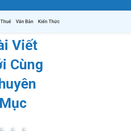
 Thuế
Văn Bản
Kiến Thức
ài Viết
i Cùng
huyên
Mục