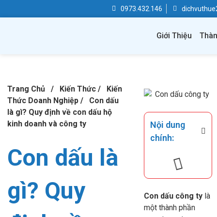
0973.432.146
dichvuthu
Giới Thiệu
Thàn
Trang Chủ
/
Kiến Thức
/
Kiến
Thức Doanh Nghiệp
/
Con dấu
là gì? Quy định về con dấu hộ
kinh doanh và công ty
Nội dung
chính:
Con dấu là
gì? Quy
Con dấu công ty
là
một thành phần